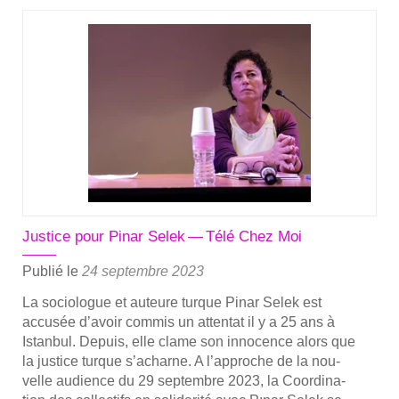
Soi­
rée
de
soli­
da­
ri­
té
avec
Pınar
Selek
à
Justice pour Pinar Selek — Télé Chez Moi
la
Publié le
24 septembre 2023
mai­
rie
La socio­logue et auteure turque Pinar Selek est
de
accu­sée d’a­voir com­mis un atten­tat il y a 25 ans à
Paris
Istan­bul. Depuis, elle clame son inno­cence alors que
le
la jus­tice turque s’a­charne. A l’ap­proche de la nou­
27
velle audience du 29 sep­tembre 2023, la Coor­di­na­