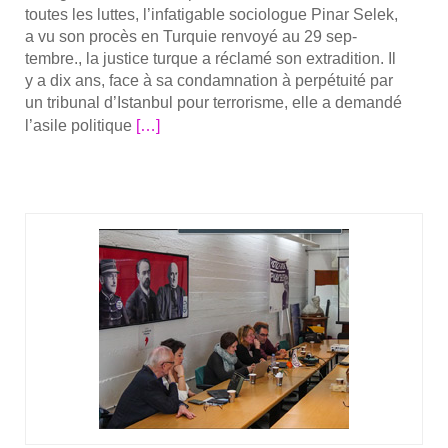
toutes les luttes, l’in­fa­ti­gable socio­logue Pinar Selek,
a vu son pro­cès en Tur­quie ren­voyé au 29 sep­
tembre., la jus­tice turque a récla­mé son extra­di­tion. Il
y a dix ans, face à sa condam­na­tion à per­pé­tui­té par
un tri­bu­nal d’Is­tan­bul pour ter­ro­risme, elle a deman­dé
En
l’a­sile poli­tique
[…]
savoir
plus
sur­
Ren­
contres
avec
Pinar
Selek