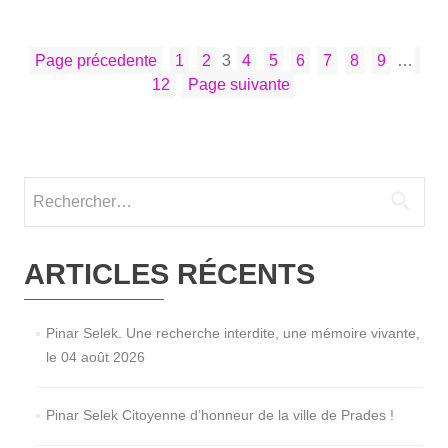
sur­
Me­
PAGINATION
Page
Page
Page
Page
Page
Page
Page
Page
Page
Pag
di­
Page précedente
1
2
3
4
5
6
7
8
9
…
DES
ter­
12
Page suivante
PUBLICATIONS
ra­
neo
—
Pro­
Rechercher :
vence-
Alpes-
Côte
ARTICLES RÉCENTS
d’Azur
Pinar Selek. Une recherche interdite, une mémoire vivante,
le 04 août 2026
Pinar Selek Citoyenne d’honneur de la ville de Prades !