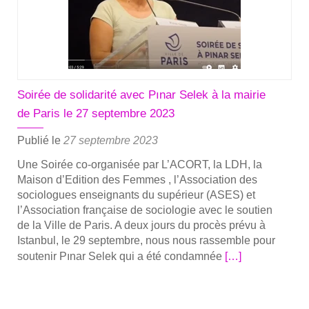
dis­
si­
dente
exi­
lée,
Pinar
Soirée de solidarité avec Pınar Selek à la mairie
Selek,
de Paris le 27 septembre 2023
encore
jugée
Publié le
27 septembre 2023
Une Soi­rée co-orga­­ni­­sée par L’ACORT, la LDH, la
Mai­son d’Edition des Femmes , l’Association des
socio­logues ensei­gnants du supé­rieur (ASES) et
l’Association fran­çaise de socio­lo­gie avec le sou­tien
de la Ville de Paris. A deux jours du pro­cès pré­vu à
Istan­bul, le 29 sep­tembre, nous nous ras­semble pour
En
sou­te­nir Pınar Selek qui a été condam­née
[…]
savoir
plus
sur­