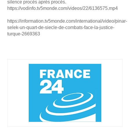
dérange
silence pro­cès après pro­cès.
le
https://vodinfo.tv5monde.com/videos/22/6136575.mp4
pou­
https://information.tv5monde.com/international/video/pinar-
voir
selek-un-quart-de-siecle-de-combats-face-la-justice-
turc »
turque-2669363