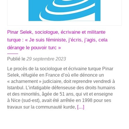
l’empreinte
du
ser­
vice
mili­
Pinar Selek, sociologue, écrivaine et militante
taire
turque : « Je suis féministe, j’écris, j’agis, cela
sur
dérange le pouvoir turc »
la
jeu­
Publié le
29 septembre 2023
nesse
Le pro­cès de la socio­logue et écri­vaine turque Pinar
Selek, réfu­giée en France d’où elle dénonce un
« achar­ne­ment » judi­ciaire, doit reprendre ven­dre­di à
Istan­bul. L’in­fa­ti­gable défen­seuse des droits humains
et des mino­ri­tés, âgée de 51 ans, qui vit et enseigne
à Nice (sud-est), avait été arrê­tée en 1998 pour ses
En
tra­vaux sur la com­mu­nau­té kurde,
[…]
savoir
plus
sur­