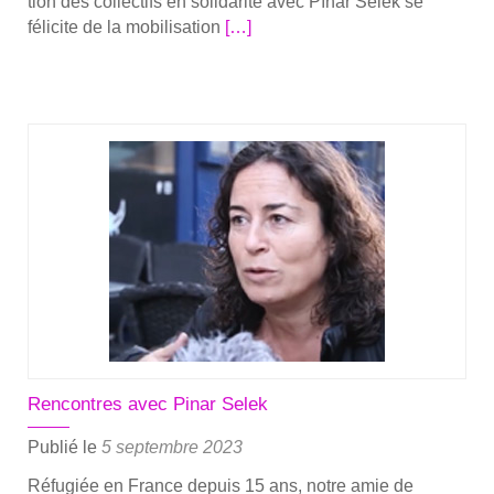
tion des col­lec­tifs en soli­da­ri­té avec Pınar Selek se
sep­
En
féli­cite de la mobi­li­sa­tion
[…]
tembre
savoir
2023
plus
sur­
Jus­
tice
pour
Pinar
Selek
—
Télé
Chez
Moi
Rencontres avec Pinar Selek
Publié le
5 septembre 2023
Réfu­giée en France depuis 15 ans, notre amie de