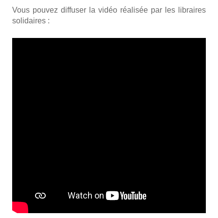
Vous pou­vez dif­fu­ser la vidéo réa­li­sée par les libraires
soli­daires :