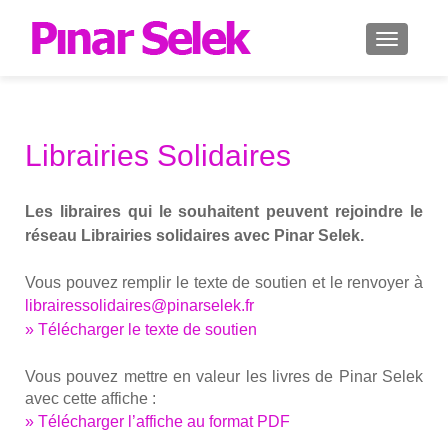
AFFICH
Librairies Solidaires
Les libraires qui le sou­haitent peuvent rejoindre le
réseau Librai­ries soli­daires avec Pinar Selek.
Vous pou­vez rem­plir le texte de sou­tien et le ren­voyer à
librairessolidaires@pinarselek.fr
» Télé­char­ger le texte de sou­tien
Vous pou­vez mettre en valeur les livres de Pinar Selek
avec cette affiche :
» Télé­char­ger l’af­fiche au for­mat PDF