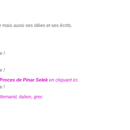
 mais aus­si ses idées et ses écrits.
e !
e !
 Proces de Pinar Selek
en cli­quant ici.
e !
lle­mand, ita­lien, grec