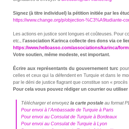
Signez (à titre indi­vi­duel) la péti­tion ini­tiée par les ét
https://www.change.org/p/objection-%C3%A9tudiante-con
Les actions en jus­tice sont longues et coû­teuses. Pour cou­
etc.,
l’association Karin­ca col­lecte des dons via ce lie
https://www.helloasso.com/associations/karinca/form
Votre sou­tien, même modeste, est impor­tant.
Écrire aux repré­sen­tants du gou­ver­ne­ment turc
pour
celles et ceux qui la défendent en Tur­quie et dans le m
par le déni de jus­tice fla­grant que consti­tue son « pro­cès 
Pour cela vous pou­vez rédi­ger un cour­rier ou uti­li­ser
Télé­char­ger et envoyez
la carte pos­tale
au for­mat PD
Pour envoi à l’Am­bas­sade de Tur­quie à Paris
Pour envoi au Consu­lat de Tur­quie à Bor­deaux
Pour envoi au Consu­lat de Tur­quie à Lyon