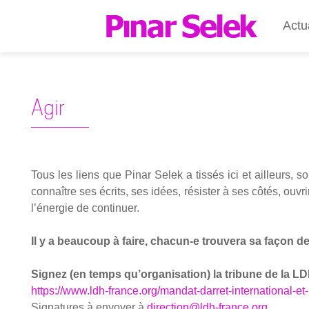
Actu
Agir
Tous les liens que Pinar Selek a tis­sés ici et ailleurs, son
connaître ses écrits, ses idées, résis­ter à ses côtés, ouvrir
l’énergie de conti­nuer.
Il y a beau­coup à faire, chacun‑e trou­ve­ra sa façon de 
Signez (en temps qu’or­ga­ni­sa­tion) la tri­bune de la LD
https://www.ldh-france.org/mandat-darret-international-e
Signa­tures à envoyer à
direction@ldh-france.org