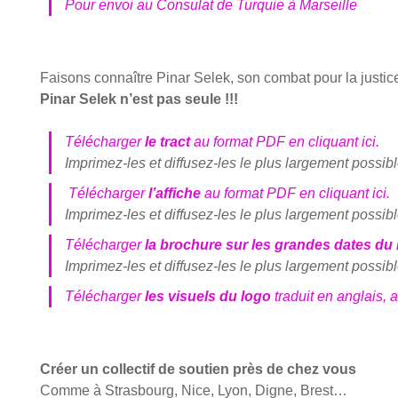
Pour envoi au Consu­lat de Tur­quie à Mar­seille
Fai­sons connaître Pinar Selek, son com­bat pour la jus­tice
Pinar Selek n’est pas seule !!!
Télé­char­ger
le tract
au for­mat PDF en cli­quant ici.
Impri­mez-les et dif­fu­sez-les le plus lar­ge­ment pos­sibl
Télé­char­ger
l’affiche
au for­mat PDF en cli­quant ici.
Impri­mez-les et dif­fu­sez-les le plus lar­ge­ment pos­sibl
Télé­char­ger
la bro­chure sur les grandes dates du
Impri­mez-les et dif­fu­sez-les le plus lar­ge­ment pos­sibl
Télé­char­ger
les visuels du logo
tra­duit en anglais, a
Créer un col­lec­tif de sou­tien près de chez vous
Comme à Stras­bourg, Nice, Lyon, Digne, Brest…