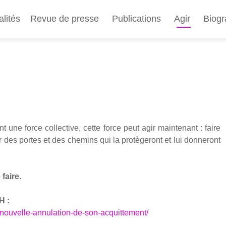
Aller
au
alités
Revue de presse
Publications
Agir
Biogr
contenu
principal
t une force col­lec­tive, cette force peut agir main­te­nant : faire
 des portes et des che­mins qui la pro­tè­ge­ront et lui don­ne­ront
faire.
H :
t-nouvelle-annulation-de-son-acquittement/