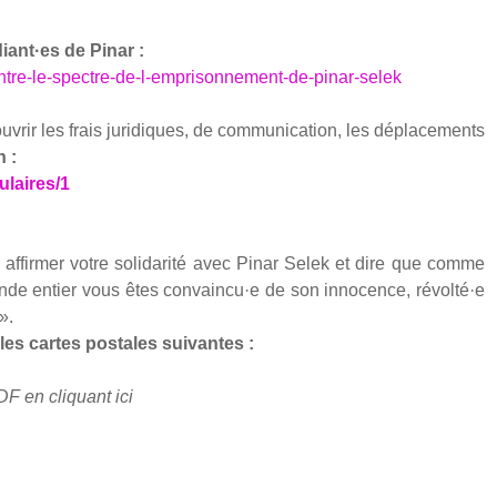
udiant·es de Pinar :
tre-le-spectre-de-l-emprisonnement-de-pinar-selek
vrir les frais juri­diques, de com­mu­ni­ca­tion, les dépla­ce­ments
n :
ulaires/1
 affir­mer votre soli­da­ri­té avec Pinar Selek et dire que comme
onde entier vous êtes convaincu·e de son inno­cence, révolté·e
».
 les cartes pos­tales sui­vantes :
F en cli­quant ici