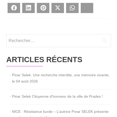
Face­book
Lin­ke­dIn
Pin­te­rest
Twit­ter
What­sApp
Blues­ky
Rechercher :
ARTICLES RÉCENTS
Pinar Selek. Une recherche interdite, une mémoire vivante,
le 04 août 2026
Pinar Selek Citoyenne d’honneur de la ville de Prades !
NICE : Résistance kurde – L’autrice Pınar SELEK présente