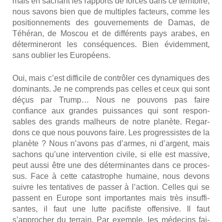
mais en sachant les rap­ports de forces dans ce ter­ri­toire,
nous savons bien que de mul­tiples fac­teurs, comme les
posi­tion­ne­ments des gou­ver­ne­ments de Damas, de
Téhé­ran, de Mos­cou et de dif­fé­rents pays arabes, en
déter­mi­ne­ront les consé­quences. Bien évi­dem­ment,
sans oublier les Euro­péens.
Oui, mais c’est dif­fi­cile de contrô­ler ces dyna­miques des
domi­nants. Je ne com­prends pas celles et ceux qui sont
déçus par Trump… Nous ne pou­vons pas faire
confiance aux grandes puis­sances qui sont res­pon­
sables des grands mal­heurs de notre pla­nète. Regar­
dons ce que nous pou­vons faire. Les pro­gres­sistes de la
pla­nète ? Nous n’avons pas d’armes, ni d’argent, mais
sachons qu’une inter­ven­tion civile, si elle est mas­sive,
peut aus­si être une des déter­mi­nantes dans ce pro­ces­
sus. Face à cette catas­trophe humaine, nous devons
suivre les ten­ta­tives de pas­ser à l’action. Celles qui se
passent en Europe sont impor­tantes mais très insuf­fi­
santes, il faut une lutte paci­fiste offen­sive. Il faut
s’approcher du ter­rain. Par exemple, les méde­cins fai­