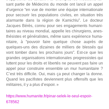
sant par­tie de Méde­cins du monde ont lan­cé un appel
d’urgence “en vue de mon­ter une équipe inter­na­tio­nale
pour secou­rir les popu­la­tions civiles, en situa­tion très
alar­mante dans la région de Kami­chlu”. Le doc­teur
Jacques Bérès, connu pour ses enga­ge­ments huma­ni­
taires au niveau mon­dial, appelle les chi­rur­giens, anes­
thé­sistes et géné­ra­listes, même sans expé­rience huma­
ni­taire, à “pou­voir faire quelque chose auprès de
quelques-uns des dizaines de mil­liers de bles­sés qui
vont tom­ber dans les pro­chains jours”. Est-ce que les
grandes orga­ni­sa­tions inter­na­tio­nales pro­gres­sistes qui
luttent pour les droits et liber­tés ne peuvent pas faire un
appel pour construire ensemble un mur huma­ni­taire ?
C’est très dif­fi­cile. Oui, mais ça peut chan­ger la donne.
Quand les paci­fistes deviennent plus offen­sifs que les
mili­taires, il y a plus d’espoir. »
https://www.humanite.fr/pinar-selek-le-seul-espoir-
678562