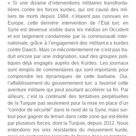
« Si une dizaine d’interventions mili­taires trans­fron­ta­
lières contre les forces kurdes, qui ont cau­sé des mil­
liers de morts depuis 1984, n’étaient pas connues en
Europe, cette der­nière inter­ven­tion de l’État turc en
Syrie est deve­nue visible dans les médias en Occi­dent
et est lar­ge­ment condam­née par la com­mu­nau­té inter­
na­tio­nale, grâce à l’engagement des militant.e.s kurdes
contre Daech. Mais ce mécon­ten­te­ment ne s’est pas tra­
duit encore par une indi­gna­tion, sauf des groupes poli­
tiques déjà enga­gés auprès des Kurdes. Les jour­naux
sont rem­plis de com­men­taires qui sont impor­tants pour
com­prendre les dyna­miques de cette bar­ba­rie. Oui,
l’affaiblissement du gou­ver­ne­ment turc a favo­ri­sé cette
aven­ture mili­taire qui peut pour­tant accé­lé­rer sa fin. Par
ailleurs, c’est la conti­nui­té des ten­ta­tives per­pé­tuelles
de la Tur­quie pas seule­ment pour la mise en place d’un
“cor­ri­dor de sécu­ri­té” dans le nord de la Syrie, mais sur­
tout pour gagner du ter­rain dans cette zone qui est éti­rée
par plu­sieurs forces, dont la Tur­quie, depuis 2012. Nous
enten­dons les voix résis­tantes du mou­ve­ment kurde,