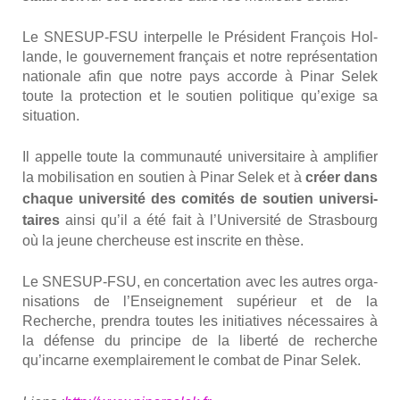
Le SNESUP-FSU inter­pelle le Pré­sident Fran­çois Hol­
lande, le gou­ver­ne­ment fran­çais et notre repré­sen­ta­tion
natio­nale afin que notre pays accorde à Pinar Selek
toute la pro­tec­tion et le sou­tien poli­tique qu’exige sa
situa­tion.
Il appelle toute la com­mu­nau­té uni­ver­si­taire à ampli­fier
la mobi­li­sa­tion en sou­tien à Pinar Selek et à
créer dans
chaque uni­ver­si­té des comi­tés de sou­tien uni­ver­si­
taires
ain­si qu’il a été fait à l’Université de Stras­bourg
où la jeune cher­cheuse est ins­crite en thèse.
Le SNESUP-FSU, en concer­ta­tion avec les autres orga­
ni­sa­tions de l’Enseignement supé­rieur et de la
Recherche, pren­dra toutes les ini­tia­tives néces­saires à
la défense du prin­cipe de la liber­té de recherche
qu’incarne exem­plai­re­ment le com­bat de Pinar Selek.