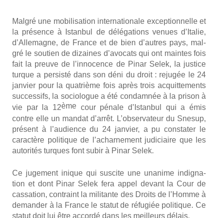
Mal­gré une mobi­li­sa­tion inter­na­tio­nale excep­tion­nelle et
la pré­sence à Istan­bul de délé­ga­tions venues d’Italie,
d’Allemagne, de France et de bien d’autres pays, mal­
gré le sou­tien de dizaines d’avocats qui ont maintes fois
fait la preuve de l’innocence de Pinar Selek, la jus­tice
turque a per­sis­té dans son déni du droit : reju­gée le 24
jan­vier pour la qua­trième fois après trois acquit­te­ments
suc­ces­sifs, la socio­logue a été condam­née à la pri­son à
ème
vie par la 12
cour pénale d’Istanbul qui a émis
contre elle un man­dat d’arrêt. L’observateur du Sne­sup,
pré­sent à l’audience du 24 jan­vier, a pu consta­ter le
carac­tère poli­tique de l’acharnement judi­ciaire que les
auto­ri­tés turques font subir à Pinar Selek.
Ce juge­ment inique qui sus­cite une una­nime indi­gna­
tion et dont Pinar Selek fera appel devant la Cour de
cas­sa­tion, contraint la mili­tante des Droits de l’Homme à
deman­der à la France le sta­tut de réfu­giée poli­tique. Ce
sta­tut doit lui être accor­dé dans les meilleurs délais.