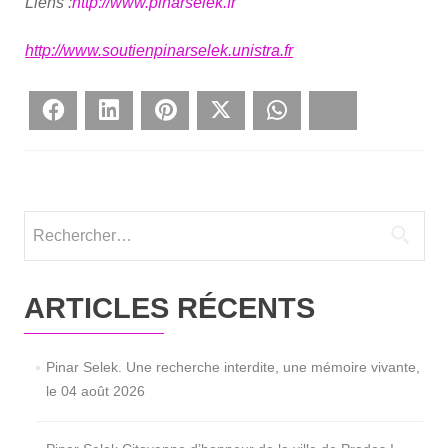
Liens :
http://www.pinarselek.fr
http://www.soutienpinarselek.unistra.fr
Face­book
Lin­ke­dIn
Pin­te­rest
Twit­ter
What­sApp
Blues­ky
Rechercher :
ARTICLES RÉCENTS
Pinar Selek. Une recherche interdite, une mémoire vivante,
le 04 août 2026