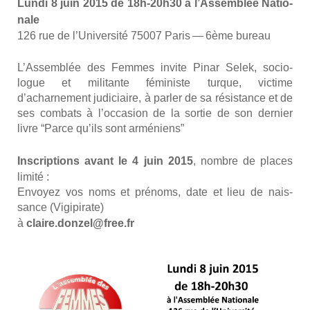
Lun­di 8 juin 2015 de 18h-20h30 à l’As­sem­blée Natio­
nale
126 rue de l’Université 75007 Paris — 6ème bureau
L’Assemblée des Femmes invite Pinar Selek, socio­
logue et mili­tante fémi­niste turque, vic­time
d’acharnement judi­ciaire, à par­ler de sa résis­tance et de
ses com­bats à l’occasion de la sor­tie de son der­nier
livre “Parce qu’ils sont armé­niens”
Ins­crip­tions avant le 4 juin 2015
, nombre de places
limi­té :
Envoyez vos noms et pré­noms, date et lieu de nais­
sance (Vigi­pi­rate)
à
claire.donzel@free.fr