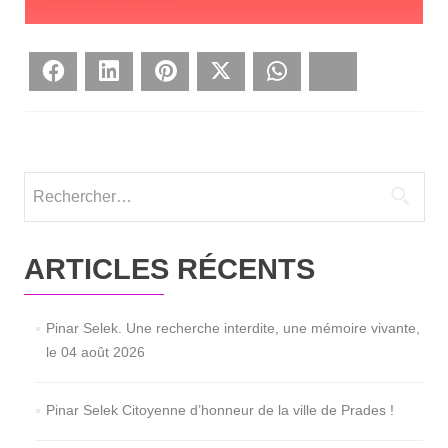
Face­book
Lin­ke­dIn
Pin­te­rest
Twit­ter
What­sApp
Blues­ky
Rechercher :
ARTICLES RÉCENTS
Pinar Selek. Une recherche interdite, une mémoire vivante,
le 04 août 2026
Pinar Selek Citoyenne d’honneur de la ville de Prades !