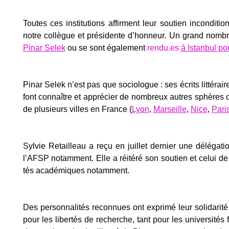
Toutes ces ins­ti­tu­tions affirment leur sou­tien incon­di­t
notre col­lègue et pré­si­dente d’honneur. Un grand nomb
Pinar Selek
ou se sont éga­le­ment
rendu.es
à Istan­bul po
Pinar Selek n’est pas que socio­logue : ses écrits lit­té­r
font connaître et appré­cier de nom­breux autres sphères d
de plu­sieurs villes en France (
Lyon
,
Mar­seille
,
Nice
,
Pari
Syl­vie Retailleau a reçu en juillet der­nier une délé­ga­t
l’AFSP notam­ment. Elle a réité­ré son sou­tien et celui de
tés aca­dé­miques notam­ment.
Des per­son­na­li­tés recon­nues ont expri­mé leur soli­da­ri
pour les liber­tés de recherche, tant pour les uni­ver­si­tés