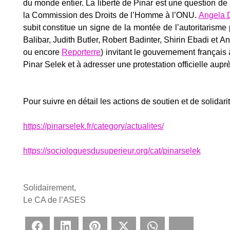
du monde entier. La liber­té de Pinar est une ques­tion de l
la Com­mis­sion des Droits de l’Homme à l’ONU.
Ange­la 
subit consti­tue un signe de la mon­tée de l’autoritarisme
Bali­bar, Judith But­ler, Robert Badin­ter, Shi­rin Eba­di e
ou encore
Repor­terre
) invi­tant le gou­ver­ne­ment fran­çai
Pinar Selek et à adres­ser une pro­tes­ta­tion offi­cielle aupr
Pour suivre en détail les actions de sou­tien et de soli­da­r
https://pinarselek.fr/category/actualites/
https://sociologuesdusuperieur.org/cat/pinarselek
Soli­dai­re­ment,
Le CA de l’ASES
Face­book
Lin­ke­dIn
Pin­te­rest
Twit­ter
What­sApp
Blues­ky