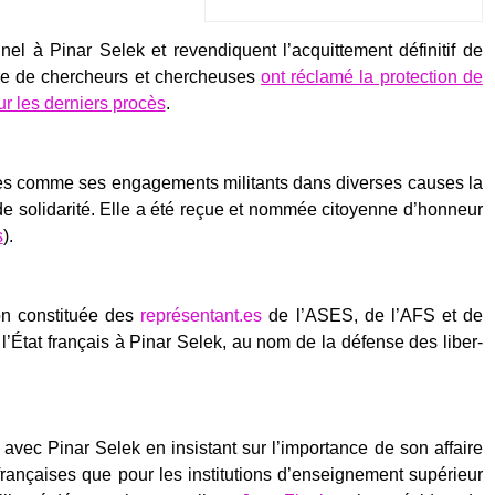
ion­nel à Pinar Selek et reven­diquent l’acquittement défi­ni­tif de
re de cher­cheurs et cher­cheuses
ont récla­mé la pro­tec­tion de
ur les der­niers pro­cès
.
aires comme ses enga­ge­ments mili­tants dans diverses causes la
e soli­da­ri­té. Elle a été reçue et nom­mée citoyenne d’honneur
s
).
ion consti­tuée des
représentant.es
de l’ASES, de l’AFS et de
 l’État fran­çais à Pinar Selek, au nom de la défense des liber­
­té avec Pinar Selek en insis­tant sur l’im­por­tance de son affaire
 fran­çaises que pour les ins­ti­tu­tions d’enseignement supé­rieur