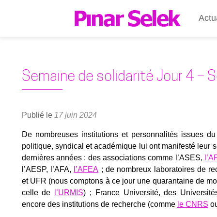
Actu
Semaine de solidarité Jour 4 – So
Publié le
17 juin 2024
De nom­breuses ins­ti­tu­tions et per­son­na­li­tés issues du m
poli­tique, syn­di­cal et aca­dé­mique lui ont mani­fes­té leur
der­nières années : des asso­cia­tions comme l’ASES,
l’A
l’AESP, l’AFA,
l’AFEA
; de nom­breux labo­ra­toires de re
et UFR (nous comp­tons à ce jour une qua­ran­taine de moti
celle de
l’URMIS
) ; France Uni­ver­si­té, des Uni­ver­si­té
encore des ins­ti­tu­tions de recherche (comme
le CNRS
o