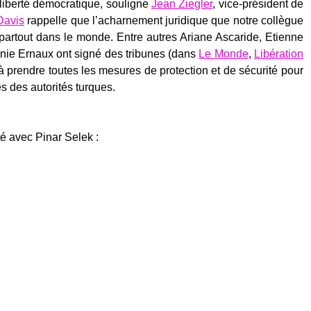
iber­té démo­cra­tique, sou­ligne
Jean Zie­gler
, vice-pré­sident de
Davis
rap­pelle que l’acharnement juri­dique que notre col­lègue
 par­tout dans le monde. Entre autres Ariane Asca­ride, Etienne
t Annie Ernaux ont signé des tri­bunes (dans
Le Monde
,
Libé­ra­tion
s à prendre toutes les mesures de pro­tec­tion et de sécu­ri­té pour
ès des auto­ri­tés turques.
i­té avec Pinar Selek :