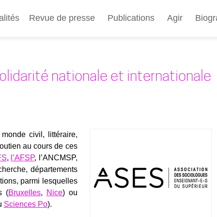
Aller
au
alités
Revue de presse
Publications
Agir
Biogr
contenu
principal
lidarité nationale et internationale
onde civil, lit­té­raire,
 sou­tien au cours de ces
FS
,
l’AFSP
, l’ANCMSP,
cherche, dépar­te­ments
ons, par­mi les­quelles
s (
Bruxelles
,
Nice
) ou
u
Sciences Po
).