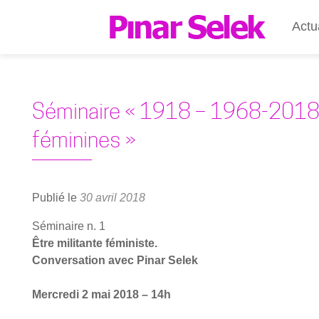
Actu
Séminaire « 1918 – 1968-2018 
féminines »
Publié le
30 avril 2018
Sémi­naire n. 1
Être mili­tante fémi­niste.
Conver­sa­tion avec Pinar Selek
Mer­cre­di 2 mai 2018 – 14h