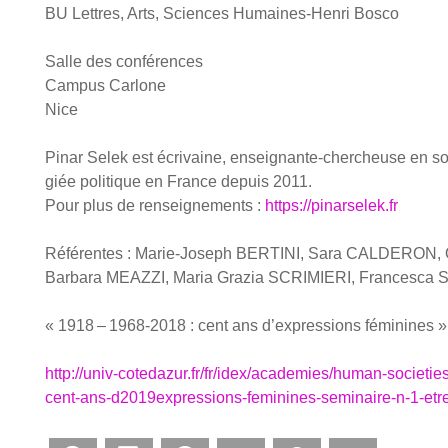
BU Lettres, Arts, Sciences Humaines-Hen­ri Bos­co
Salle des confé­rences
Cam­pus Car­lone
Nice
Pinar Selek est écri­vaine, ensei­gnante-cher­cheuse en socio
giée poli­tique en France depuis 2011.
Pour plus de ren­sei­gne­ments :
https://pinarselek.fr
Réfé­rentes
:
Marie-Joseph BERTINI, Sara CALDERON, O
Bar­ba­ra MEAZZI, Maria Gra­zia SCRIMIERI, Fran­ces­ca
« 1918 – 1968-2018 : cent ans d’expressions fémi­nines » 
http://univ-cotedazur.fr/fr/idex/academies/human-societ
cent-ans-d2019ex­pres­sions-femi­nines-semi­naire-n-1-etre