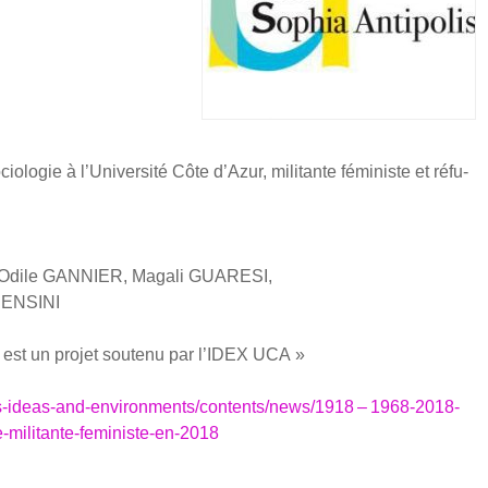
­lo­gie à l’Université Côte d’Azur, mili­tante fémi­niste et réfu­
dile GANNIER, Maga­li GUARESI,
 SENSINI
est un pro­jet sou­te­nu par l’IDEX UCA »
ies-ideas-and-environments/contents/news/1918 – 1968-2018-
-mili­tante-femi­niste-en-2018