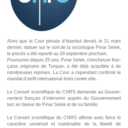
Alors que la Cour pénale d’Istanbul devait, le 31 mars
der­nier, sta­tuer sur le sort de la socio­logue Pιnar Selek,
le pro­cès a été repor­té au 29 sep­tembre pro­chain.
Pour­sui­vie depuis 25 ans, Pιnar Selek, cher­cheuse fran­
çaise ori­gi­naire de Tur­quie, a été déjà acquit­tée à de
nom­breuses reprises. La Cour a cepen­dant confir­mé le
man­dat d’arrêt inter­na­tio­nal émis contre elle.
Le Conseil scien­ti­fique du CNRS demande au Gou­ver­
ne­ment fran­çais d’intervenir auprès du Gou­ver­ne­ment
turc en faveur de Pιnar Selek et de sa famille.
Le Conseil scien­ti­fique du CNRS affirme avec force le
carac­tère uni­ver­sel et inalié­nable de la liber­té de