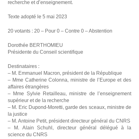
recherche et d’enseignement.
Texte adop­té le 5 mai 2023
20 votants : 20 – Pour 0 – Contre 0 – Abs­ten­tion
Doro­thée BERTHOMIEU
Pré­si­dente du Conseil scien­ti­fique
Des­ti­na­taires :
– M. Emma­nuel Macron, pré­sident de la Répu­blique
– Mme Cathe­rine Colon­na, ministre de l’Europe et des
affaires étran­gères
– Mme Syl­vie Retailleau, ministre de l’enseignement
supé­rieur et de la recherche
– M. Eric Dupond-Moret­ti, garde des sceaux, ministre de
la jus­tice
– M. Antoine Petit, pré­sident direc­teur géné­ral du CNRS
– M. Alain Schuhl, direc­teur géné­ral délé­gué à la
science du CNRS