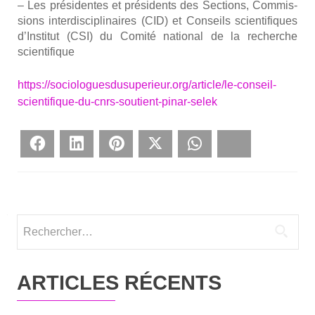
– Les pré­si­dentes et pré­si­dents des Sec­tions, Com­mis­
sions inter­dis­ci­pli­naires (CID) et Conseils scien­ti­fiques
d’Institut (CSI) du Comi­té natio­nal de la recherche
scien­ti­fique
https://sociologuesdusuperieur.org/article/le-conseil-
scientifique-du-cnrs-soutient-pinar-selek
Face­book
Lin­ke­dIn
Pin­te­rest
Twit­ter
What­sApp
Blues­ky
Rechercher :
ARTICLES RÉCENTS