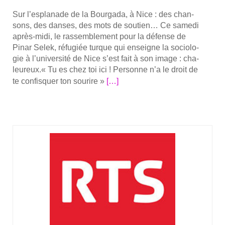
Sur l’esplanade de la Bour­ga­da, à Nice : des chan­
sons, des danses, des mots de sou­tien… Ce same­di
après-midi, le ras­sem­ble­ment pour la défense de
Pinar Selek, réfu­giée turque qui enseigne la socio­lo­
gie à l’université de Nice s’est fait à son image : cha­
leu­reux.« Tu es chez toi ici ! Per­sonne n’a le droit de
En
te confis­quer ton sou­rire »
[…]
savoir
plus
sur­
Ma­
ni­
fes­
ta­
tion
de
sou­
tien