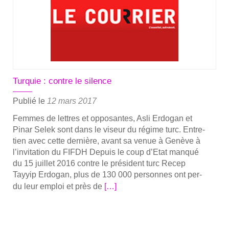
fal­
lait
que
je
choi­
sisse
Turquie : contre le silence
entre
la
Publié le
12 mars 2017
pri­
Femmes de lettres et oppo­santes, Asli Erdo­gan et
son,
Pinar Selek sont dans le viseur du régime turc. Entre­
l’exil
tien avec cette der­nière, avant sa venue à Genève à
ou
l’invitation du FIFDH Depuis le coup d’Etat man­qué
la
du 15 juillet 2016 contre le pré­sident turc Recep
mort »
Tayyip Erdo­gan, plus de 130 000 per­sonnes ont per­
En
du leur emploi et près de
[…]
savoir
plus
sur­