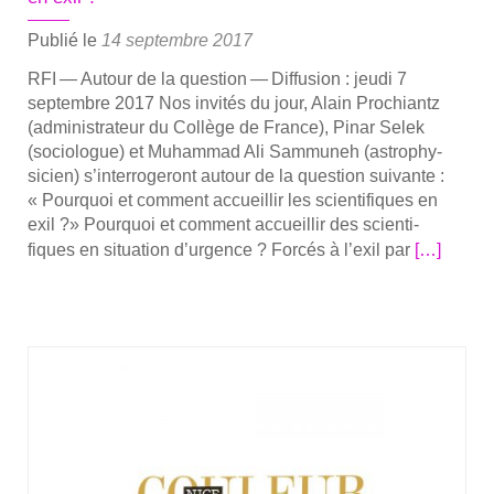
Publié le
14 septembre 2017
RFI — Autour de la ques­tion — Dif­fu­sion : jeu­di 7
sep­tembre 2017 Nos invi­tés du jour, Alain Pro­chiantz
(admi­nis­tra­teur du Col­lège de France), Pinar Selek
(socio­logue) et Muham­mad Ali Sam­mu­neh (astro­phy­
si­cien) s’in­ter­ro­ge­ront autour de la ques­tion sui­vante :
« Pour­quoi et com­ment accueillir les scien­ti­fiques en
exil ?» Pour­quoi et com­ment accueillir des scien­ti­
En
fiques en situa­tion d’urgence ? For­cés à l’exil par
[…]
savoir
plus
sur­
Pour­
quoi
et
com­
ment
accueillir