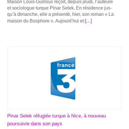
Mai­son Louis-Guilloux reçoit, depuis jeu­di, l’au­teure
et socio­logue turque Pinar Selek. En rési­dence jus­
qu’à dimanche, elle a pré­sen­té, hier, son roman « La
En
mai­son du Bos­phore ». Aujourd’­hui et
[…]
savoir
plus
sur­
Louis
Guilloux
—
L’auteure
Pinar
Selek
en
rési­
dence
Pinar Selek réfugiée turque à Nice, à nouveau
poursuivie dans son pays