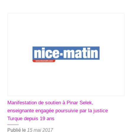
plus
sur­
Cou­
leur
Por­
trait
#31
—
Pinar
Selek,
la
liber­
té
d’aimer
Manifestation de soutien à Pinar Selek,
enseignante engagée poursuivie par la justice
Turque depuis 19 ans
Publié le
15 mai 2017