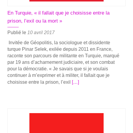
à
Pinar
En Turquie, « il fallait que je choisisse entre la
Selek,
prison, l’exil ou la mort »
ensei­
gnante
Publié le
10 avril 2017
enga­
Invi­tée de Géo­po­li­tis, la socio­logue et dis­si­dente
gée
turque Pinar Selek, exi­lée depuis 2011 en France,
pour­
raconte son par­cours de mili­tante en Tur­quie, mar­qué
sui­
par 19 ans d’a­char­ne­ment judi­ciaire, et son com­bat
vie
pour la démo­cra­tie. « Je savais que si je vou­lais
par
conti­nuer à m’ex­pri­mer et à mili­ter, il fal­lait que je
la
En
choi­sisse entre la pri­son, l’exil
[…]
jus­
savoir
tice
plus
Turque
sur­
depuis
En
19
Tur­
ans
quie,
« il