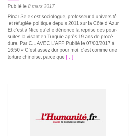
Publié le
8 mars 2017
Pinar Selek est socio­logue, pro­fes­seur d’u­ni­ver­si­té
et réfu­giée poli­tique depuis 2011 sur la Côte d’A­zur.
Et c’est à Nice qu’elle dénonce la reprise des pour­
suites la visant en Tur­quie après 19 ans de pro­cé­
dure. Par C.L AVEC L’AFP Publié le 07/03/2017 à
16:50 « C’est assez dur pour moi, c’est comme une
En
tor­ture chi­noise, parce que
[…]
savoir
plus
sur­
Pi­
nar
Selek
réfu­
giée
turque
à