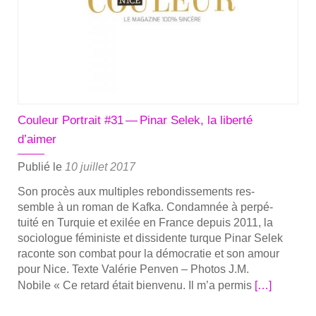
les
scien­
ti­
fiques
en
exil ?
Couleur Portrait #31 — Pinar Selek, la liberté
d’aimer
Publié le
10 juillet 2017
Son pro­cès aux mul­tiples rebon­dis­se­ments res­
semble à un roman de Kaf­ka. Condam­née à per­pé­
tui­té en Tur­quie et exi­lée en France depuis 2011, la
socio­logue fémi­niste et dis­si­dente turque Pinar Selek
raconte son com­bat pour la démo­cra­tie et son amour
pour Nice. Texte Valé­rie Pen­ven – Pho­tos J.M.
En
Nobile « Ce retard était bien­ve­nu. Il m’a per­mis
[…]
savoir