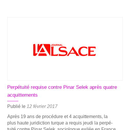
plus
sur­
Pi­
nar
Selek :
« La
Tur­
quie
passe
par
un
tun­
Perpétuité requise contre Pinar Selek après quatre
nel
acquittements
d’horreur »
Publié le
12 février 2017
Après 19 ans de pro­cé­dure et 4 acquit­te­ments, la
plus haute juri­dic­tion turque a requis jeu­di la per­pé­
tui­té contre Pinar Selek, socio­logue exi­lée en France,