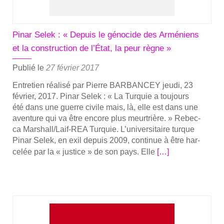
Nice,
à
nou­
Pinar Selek : « Depuis le génocide des Arméniens
veau
et la construction de l’État, la peur règne »
pour­
sui­
Publié le
27 février 2017
vie
Entre­tien réa­li­sé par Pierre BARBANCEY jeu­di, 23
dans
février, 2017. Pinar Selek : « La Tur­quie a tou­jours
son
été dans une guerre civile mais, là, elle est dans une
pays
aven­ture qui va être encore plus meur­trière. » Rebec­
ca Mar­­shall/­­Laif-REA Tur­quie. L’universitaire turque
Pinar Selek, en exil depuis 2009, conti­nue à être har­
En
ce­lée par la « jus­tice » de son pays. Elle
[…]
savoir
plus
sur­
Pi­
nar
Selek :