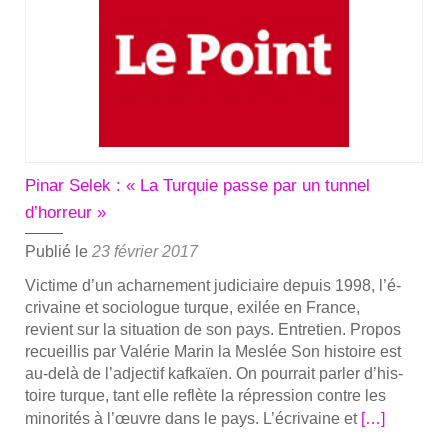
« Depuis
le
géno­
cide
des
Armé­
niens
Pinar Selek : « La Turquie passe par un tunnel
et
d’horreur »
la
construc­
Publié le
23 février 2017
tion
Vic­time d’un achar­ne­ment judi­ciaire depuis 1998, l’é­
de
cri­vaine et socio­logue turque, exi­lée en France,
l’État,
revient sur la situa­tion de son pays. Entre­tien. Pro­pos
la
recueillis par Valé­rie Marin la Mes­lée Son his­toire est
peur
au-delà de l’ad­jec­tif kaf­kaïen. On pour­rait par­ler d’his­
règne »
toire turque, tant elle reflète la répres­sion contre les
En
mino­ri­tés à l’œuvre dans le pays. L’é­cri­vaine et
[…]
savoir