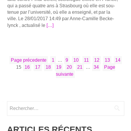
qui a pas­sé quatre ans à Stras­bourg où elle est sou­
te­nue par l’université, où elle a ensei­gné, et par la
ville. Le 28/01/2017 14:49 par Anne-Camille Becke­
En
lynck , actua­li­sé le
[…]
savoir
plus
sur­
Per­
PAGINATION
Page
Page
Page
Page
Page
Page
Page
Pag
pé­
Page précedente
1
…
9
10
11
12
13
14
DES
Page
Page
Page
Page
Page
Page
Page
tui­
15
16
17
18
19
20
21
…
34
Page
PUBLICATIONS
té
suivante
requise
contre
Pinar
Selek
Rechercher :
après
quatre
acquit­
ARTICLES RÉCENTS
te­