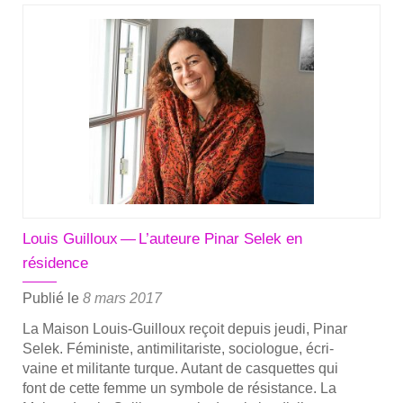
Tur­
quie :
contre
le
silence
Louis Guilloux — L’auteure Pinar Selek en
résidence
Publié le
8 mars 2017
La Mai­son Louis-Guilloux reçoit depuis jeu­di, Pinar
Selek. Fémi­niste, anti­mi­li­ta­riste, socio­logue, écri­
vaine et mili­tante turque. Autant de cas­quettes qui
font de cette femme un sym­bole de résis­tance. La