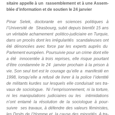
si­taire appelle à un ras­sem­ble­ment et à une Assem­
blée d’information et de sou­tien le 24 jan­vier
Pinar Selek, doc­to­rante en sciences poli­tiques à
l’Université de Stras­bourg, subit depuis bien­tôt 15 ans
un véri­table achar­ne­ment poli­ti­co-judi­ciaire en Tur­quie,
dans un pro­cès dont les irré­gu­la­ri­tés scan­da­leuses ont
été dénon­cées avec force par les experts auprès du
Par­le­ment euro­péen. Pour­sui­vie pour un crime dont elle
a été inno­cen­tée à trois reprises, elle risque pour­tant
d’être condam­née le 24 jan­vier pro­chain à la pri­son à
vie. Son seul tort est le cou­rage qu’elle a mani­fes­té en
1998, lorsqu’elle a refu­sé de livrer à la police l’identité
de mili­tants kurdes sur les­quels elle condui­sait ses tra­
vaux de socio­logue. Ni l’emprisonnement, ni la tor­ture,
ni les mani­pu­la­tions judi­ciaires ou les inti­mi­da­tions
n’ont enta­mé la réso­lu­tion de la socio­logue à pour­
suivre ses tra­vaux, à défendre des valeurs fémi­nistes,
les Droits de l’Homme et la cause des mino­ri­tés. A tra­