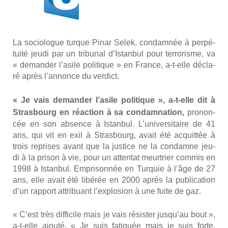
La socio­logue turque Pinar Selek, condam­née à per­pé­
tui­té jeu­di par un tri­bu­nal d’Is­tan­bul pour ter­ro­risme, va
« deman­der l’a­sile poli­tique » en France, a‑t-elle décla­
ré après l’an­nonce du ver­dict.
« Je vais deman­der l’a­sile poli­tique », a‑t-elle dit à
Stras­bourg en réac­tion à sa condam­na­tion,
pro­non­
cée en son absence à Istan­bul. L’u­ni­ver­si­taire de 41
ans, qui vit en exil à Stras­bourg, avait été acquit­tée à
trois reprises avant que la jus­tice ne la condamne jeu­
di à la pri­son à vie, pour un atten­tat meur­trier com­mis en
1998 à Istan­bul. Empri­son­née en Tur­quie à l’âge de 27
ans, elle avait été libé­rée en 2000 après la publi­ca­tion
d’un rap­port attri­buant l’ex­plo­sion à une fuite de gaz.
« C’est très dif­fi­cile mais je vais résis­ter jus­qu’au bout »,
a‑t-elle ajou­té. « Je suis fati­guée mais je suis forte,