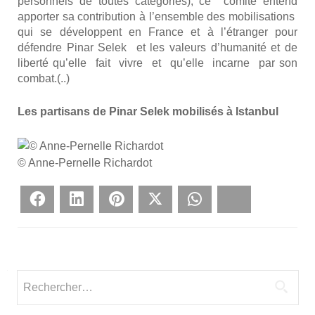
per­son­nels de toutes caté­go­ries), ce comi­té entend
appor­ter sa contri­bu­tion à l’ensemble des mobi­li­sa­tions
qui se déve­loppent en France et à l’étranger pour
défendre Pinar Selek et les valeurs d’humanité et de
liber­té qu’elle fait vivre et qu’elle incarne par son
com­bat.(..)
Les par­ti­sans de Pinar Selek mobi­li­sés à Istan­bul
© Anne-Per­nelle Richar­dot
Face­book
Lin­ke­dIn
Pin­te­rest
Twit­ter
What­sApp
Blues­ky
Rechercher :