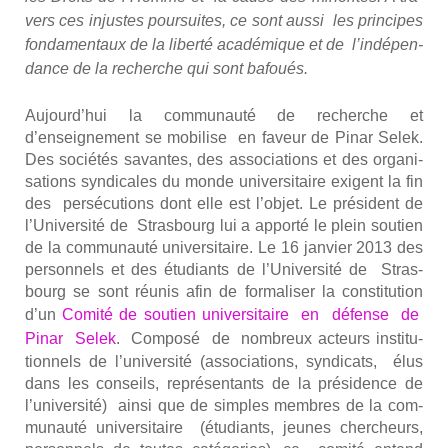
vers ces injustes pour­suites, ce sont aus­si les prin­cipes
fon­da­men­taux de la liber­té aca­dé­mique et de l’in­dé­pen­
dance de la recherche qui sont bafoués.
Aujourd’hui la com­mu­nau­té de recherche et
d’enseignement se mobi­lise en faveur de Pinar Selek.
Des socié­tés savantes, des asso­cia­tions et des orga­ni­
sa­tions syn­di­cales du monde uni­ver­si­taire exigent la fin
des per­sé­cu­tions dont elle est l’objet. Le pré­sident de
l’Université de Stras­bourg lui a appor­té le plein sou­tien
de la com­mu­nau­té uni­ver­si­taire. Le 16 jan­vier 2013 des
per­son­nels et des étu­diants de l’Université de Stras­
bourg se sont réunis afin de for­ma­li­ser la consti­tu­tion
d’un
Comi­té de sou­tien uni­ver­si­taire en défense de
Pinar Selek
. Com­po­sé de nom­breux acteurs ins­ti­tu­
tion­nels de l’université (asso­cia­tions, syn­di­cats, élus
dans les conseils, repré­sen­tants de la pré­si­dence de
l’université) ain­si que de simples membres de la com­
mu­nau­té uni­ver­si­taire (étu­diants, jeunes cher­cheurs,