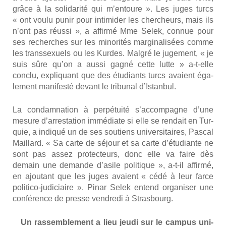
grâce à la soli­da­ri­té qui m’en­toure ». Les juges turcs
« ont vou­lu punir pour inti­mi­der les cher­cheurs, mais ils
n’ont pas réus­si », a affir­mé Mme Selek, connue pour
ses recherches sur les mino­ri­tés mar­gi­na­li­sées comme
les trans­sexuels ou les Kurdes. Mal­gré le juge­ment, « je
suis sûre qu’on a aus­si gagné cette lutte » a‑t-elle
conclu, expli­quant que des étu­diants turcs avaient éga­
le­ment mani­fes­té devant le tri­bu­nal d’Is­tan­bul.
La condam­na­tion à per­pé­tui­té s’ac­com­pagne d’une
mesure d’ar­res­ta­tion immé­diate si elle se ren­dait en Tur­
quie, a indi­qué un de ses sou­tiens uni­ver­si­taires, Pas­cal
Maillard. « Sa carte de séjour et sa carte d’é­tu­diante ne
sont pas assez pro­tec­teurs, donc elle va faire dès
demain une demande d’a­sile poli­tique », a‑t-il affir­mé,
en ajou­tant que les juges avaient « cédé à leur farce
poli­ti­co-judi­ciaire ». Pinar Selek entend orga­ni­ser une
confé­rence de presse ven­dre­di à Stras­bourg.
Un ras­sem­ble­ment a lieu jeu­di sur le cam­pus uni­