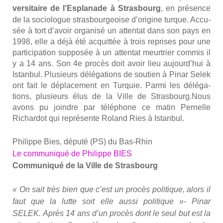
ver­si­taire de l’Es­pla­nade à Stras­bourg
, en pré­sence
de la socio­logue stras­bour­geoise d’o­ri­gine turque. Accu­
sée à tort d’a­voir orga­ni­sé un atten­tat dans son pays en
1998, elle a déjà été acquit­tée à trois reprises pour une
par­ti­ci­pa­tion sup­po­sée à un atten­tat meur­trier com­mis il
y a 14 ans. Son 4e pro­cès doit avoir lieu aujourd’­hui à
Istan­bul. Plu­sieurs délé­ga­tions de sou­tien à Pinar Selek
ont fait le dépla­ce­ment en Tur­quie. Par­mi les délé­ga­
tions, plu­sieurs élus de la Ville de Strasbourg.Nous
avons pu joindre par télé­phone ce matin Per­nelle
Richar­dot qui repré­sente Roland Ries à Istan­bul.
Phi­lippe Bies, dépu­té (PS) du Bas-Rhin
Le com­mu­ni­qué de Phi­lippe BIES
Com­mu­ni­qué de la Ville de Stras­bourg
« On sait très bien que c’est un pro­cès poli­tique, alors il
faut que la lutte soit elle aus­si poli­tique »- Pinar
SELEK.
Après 14 ans d’un pro­cès dont le seul but est la