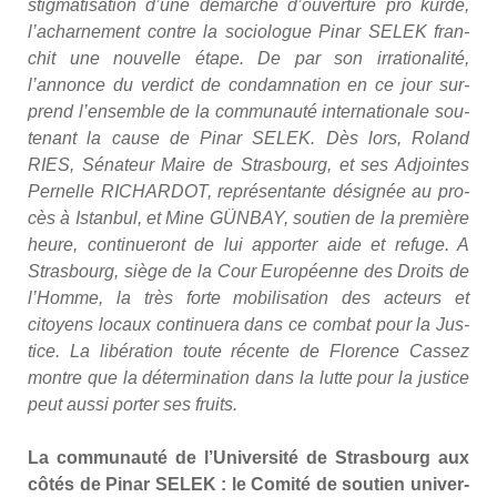
stig­ma­ti­sa­tion d’une démarche d’ouverture pro kurde,
l’acharnement contre la socio­logue Pinar SELEK fran­
chit une nou­velle étape. De par son irra­tio­na­li­té,
l’annonce du ver­dict de condam­na­tion en ce jour sur­
prend l’ensemble de la com­mu­nau­té inter­na­tio­nale sou­
te­nant la cause de Pinar SELEK. Dès lors, Roland
RIES, Séna­teur Maire de Stras­bourg, et ses Adjointes
Per­nelle RICHARDOT, repré­sen­tante dési­gnée au pro­
cès à Istan­bul, et Mine GÜNBAY, sou­tien de la pre­mière
heure, conti­nue­ront de lui appor­ter aide et refuge. A
Stras­bourg, siège de la Cour Euro­péenne des Droits de
l’Homme, la très forte mobi­li­sa­tion des acteurs et
citoyens locaux conti­nue­ra dans ce com­bat pour la Jus­
tice. La libé­ra­tion toute récente de Flo­rence Cas­sez
montre que la déter­mi­na­tion dans la lutte pour la jus­tice
peut aus­si por­ter ses fruits.
La com­mu­nau­té de l’Université de Stras­bourg aux
côtés de Pinar SELEK : le Comi­té de sou­tien uni­ver­