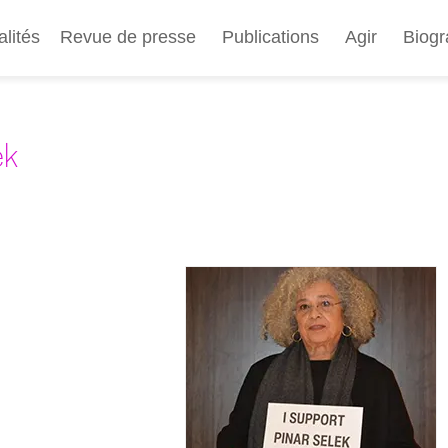
Aller
au
alités
Revue de presse
Publications
Agir
Biogr
contenu
principal
ek