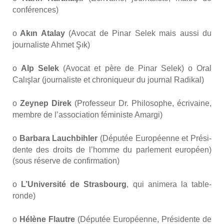
confé­rences)
o
Akın Ata­lay
(Avo­cat de Pinar Selek mais aus­si du
jour­na­liste Ahmet Şık)
o
Alp Selek
(Avo­cat et père de Pinar Selek) o Oral
Calış­lar (jour­na­liste et chro­ni­queur du jour­nal Radi­kal)
o
Zey­nep Direk
(Pro­fes­seur Dr. Phi­lo­sophe, écri­vaine,
membre de l’association fémi­niste Amar­gi)
o
Bar­ba­ra Lauch­bih­ler
(Dépu­tée Euro­péenne et Pré­si­
dente des droits de l’homme du par­le­ment euro­péen)
(sous réserve de confir­ma­tion)
o
L’U­ni­ver­si­té de Stras­bourg
, qui ani­me­ra la table-
ronde)
o
Hélène Flautre
(Dépu­tée Euro­péenne, Pré­si­dente de