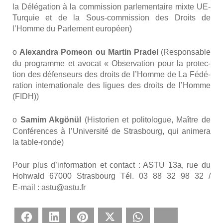
la Délé­ga­tion à la com­mis­sion par­le­men­taire mixte UE-
Tur­quie et de la Sous-com­mis­sion des Droits de
l’Homme du Par­le­ment euro­péen)
o
Alexan­dra Pomeon ou Mar­tin Pra­del
(Res­pon­sable
du pro­gramme et avo­cat « Obser­va­tion pour la pro­tec­
tion des défen­seurs des droits de l’Homme de La Fédé­
ra­tion inter­na­tio­nale des ligues des droits de l’Homme
(FIDH))
o
Samim Akgönül
(His­to­rien et poli­to­logue, Maître de
Confé­rences à l’U­ni­ver­si­té de Stras­bourg, qui ani­me­ra
la table-ronde)
Pour plus d’information et contact : ASTU 13a, rue du
Hoh­wald 67000 Stras­bourg Tél. 03 88 32 98 32 /
E‑mail :
astu@astu.fr
Face­book
Lin­ke­dIn
Pin­te­rest
Twit­ter
What­sApp
Blues­ky