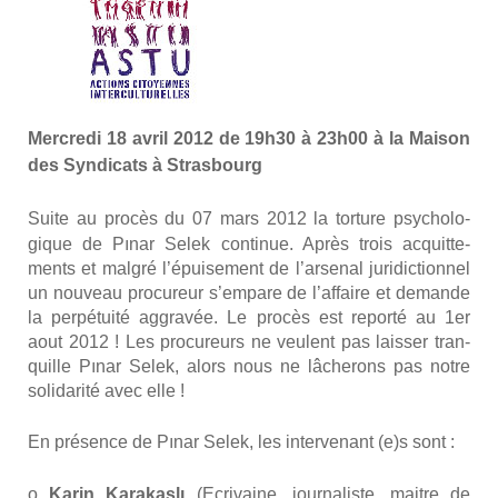
Mer­cre­di 18 avril 2012 de 19h30 à 23h00 à la Mai­son
des Syn­di­cats à Stras­bourg
Suite au pro­cès du
07 mars 2012
la tor­ture psy­cho­lo­
gique de Pınar Selek conti­nue. Après trois acquit­te­
ments et mal­gré l’épuisement de l’arsenal juri­dic­tion­nel
un nou­veau pro­cu­reur s’empare de l’affaire et demande
la per­pé­tui­té aggra­vée. Le pro­cès est repor­té au 1er
aout 2012 ! Les pro­cu­reurs ne veulent pas lais­ser tran­
quille Pınar Selek, alors nous ne lâche­rons pas notre
soli­da­ri­té avec elle !
En pré­sence de Pınar Selek, les inter­ve­nant (e)s sont :
o
Karin Kara­kaşlı
(Ecri­vaine, jour­na­liste, maitre de