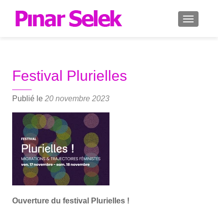
AFFICH
Festival Plurielles
Publié le
20 novembre 2023
Ouver­ture du fes­ti­val Plu­rielles !