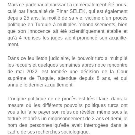
Mais ce par­te­na­riat nais­sant a immé­dia­te­ment été bous­
cu­lé par l’actualité de Pinar SELEK, qui est éga­le­ment
depuis 25 ans, la moi­tié de sa vie, vic­time d’un pro­cès
poli­tique en Tur­quie à mul­tiples rebon­dis­se­ments, bien
que son inno­cence ait été scien­ti­fi­que­ment éta­blie et
qu’à 4 reprises les juges aient pro­non­cé son acquit­te­
ment.
Dans ce feuille­ton judi­ciaire, le pou­voir turc a mul­ti­plié
les recours et quelques semaines après notre ren­contre
de mai 2022, est tom­bée une déci­sion de la Cour
suprême de Tur­quie, atten­due depuis 8 ans, et qui
annule le der­nier acquit­te­ment.
L’origine poli­tique de ce pro­cès est très claire, dans la
mesure où les dif­fé­rents pou­voirs poli­tiques turcs ont
vou­lu lui faire payer son refus de révé­ler, même sous la
tor­ture et après un empri­son­ne­ment de 2 ans et demi, le
nom des per­sonnes qu’elle avait inter­ro­gées dans le
cadre de ses recherches socio­lo­gique.