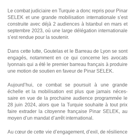
Le com­bat judi­ciaire en Tur­quie a donc repris pour Pinar
SELEK et une grande mobi­li­sa­tion inter­na­tio­nale s’est
construite avec déjà 2 audiences à Istan­bul en mars et
sep­tembre 2023, où une large délé­ga­tion inter­na­tio­nale
s’est ren­due pour la sou­te­nir.
Dans cette lutte, Gou­te­las et le Bar­reau de Lyon se sont
enga­gés, notam­ment en ce qui concerne les avo­cats
lyon­nais qui a été le pre­mier bar­reau fran­çais à pro­duire
une motion de sou­tien en faveur de Pinar SELEK.
Aujourd’hui, ce com­bat se pour­suit à une grande
échelle et la mobi­li­sa­tion est plus que jamais néces­
saire en vue de la pro­chaine audience pro­gram­mée le
28 juin 2024, alors que la Tur­quie sou­haite à tout prix
faire extra­der la citoyenne fran­çaise Pinar SELEK, au
moyen d’un man­dat d’arrêt inter­na­tio­nal.
Au cœur de cette vie d’engagement, d’exil, de rési­lience