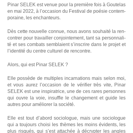
Pinar SELEK est venue pour la pre­mière fois à Gou­te­las
en mai 2022, à l’occasion du Fes­ti­val de poé­sie contem­
po­raine, les enchan­teurs.
Dès cette nou­velle connue, nous avons sou­hai­té la ren­
con­trer pour tra­vailler conjoin­te­ment, tant sa per­son­na­li­
té et ses com­bats sem­blaient s’inscrire dans le pro­jet et
l’identité du centre cultu­rel de ren­contre.
Alors, qui est Pinar SELEK ?
Elle pos­sède de mul­tiples incar­na­tions mais selon moi,
et vous aurez l’occasion de le véri­fier très vite, Pinar
SELEK est une ins­pi­ra­trice, une de ces rares per­sonnes
qui ouvre la voie, insuffle le chan­ge­ment et guide les
autres pour amé­lio­rer la socié­té.
Elle est tout d’abord socio­logue, mais une socio­logue
qui a tou­jours choi­si les thèmes les moins évi­dents, les
plus ris­qués, qui s’est atta­chée à décryp­ter les angles