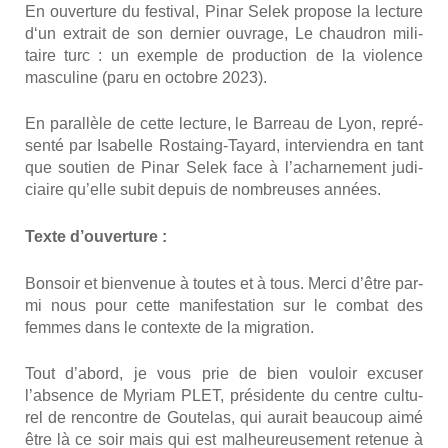
En ouver­ture du fes­ti­val, Pinar Selek pro­pose la lec­ture
d‘un extrait de son der­nier ouvrage, Le chau­dron mili­
taire turc : un exemple de pro­duc­tion de la vio­lence
mas­cu­line (paru en octobre 2023).
En paral­lèle de cette lec­ture, le Bar­reau de Lyon, repré­
sen­té par Isa­belle Ros­taing-Tayard, inter­vien­dra en tant
que sou­tien de Pinar Selek face à l’acharnement judi­
ciaire qu’elle subit depuis de nom­breuses années.
Texte d’ou­ver­ture :
Bon­soir et bien­ve­nue à toutes et à tous. Mer­ci d’être par­
mi nous pour cette mani­fes­ta­tion sur le com­bat des
femmes dans le contexte de la migra­tion.
Tout d’abord, je vous prie de bien vou­loir excu­ser
l’absence de Myriam PLET, pré­si­dente du centre cultu­
rel de ren­contre de Gou­te­las, qui aurait beau­coup aimé
être là ce soir mais qui est mal­heu­reu­se­ment rete­nue à