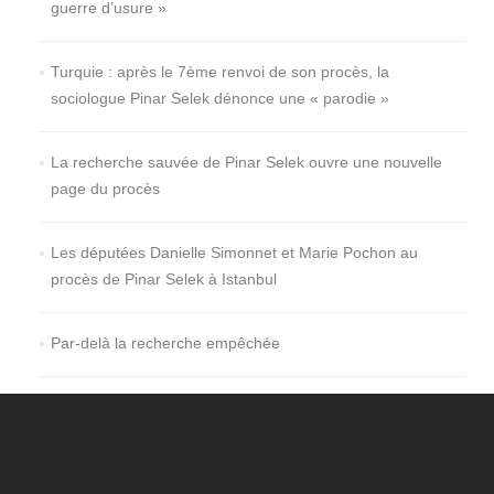
guerre d’usure »
Turquie : après le 7ème renvoi de son procès, la
sociologue Pinar Selek dénonce une « parodie »
La recherche sauvée de Pinar Selek ouvre une nouvelle
page du procès
Les députées Danielle Simonnet et Marie Pochon au
procès de Pinar Selek à Istanbul
Par-delà la recherche empêchée