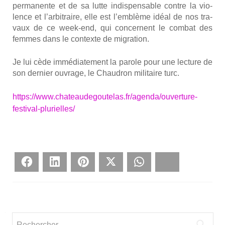
per­ma­nente et de sa lutte indis­pen­sable contre la vio­
lence et l’arbitraire, elle est l’emblème idéal de nos tra­
vaux de ce week-end, qui concernent le com­bat des
femmes dans le contexte de migra­tion.
Je lui cède immé­dia­te­ment la parole pour une lec­ture de
son der­nier ouvrage, le Chau­dron mili­taire turc.
https://www.chateaudegoutelas.fr/agenda/ouverture-
festival-plurielles/
Face­book
Lin­ke­dIn
Pin­te­rest
Twit­ter
What­sApp
Blues­ky
Rechercher :