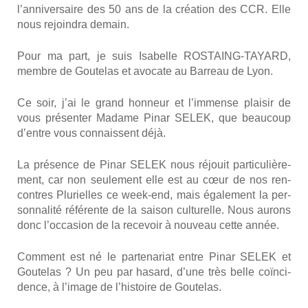
l’anniversaire des 50 ans de la créa­tion des CCR. Elle
nous rejoin­dra demain.
Pour ma part, je suis Isa­belle ROSTAING-TAYARD,
membre de Gou­te­las et avo­cate au Bar­reau de Lyon.
Ce soir, j’ai le grand hon­neur et l’immense plai­sir de
vous pré­sen­ter Madame Pinar SELEK, que beau­coup
d’entre vous connaissent déjà.
La pré­sence de Pinar SELEK nous réjouit par­ti­cu­liè­re­
ment, car non seule­ment elle est au cœur de nos ren­
contres Plu­rielles ce week-end, mais éga­le­ment la per­
son­na­li­té réfé­rente de la sai­son cultu­relle. Nous aurons
donc l’occasion de la rece­voir à nou­veau cette année.
Com­ment est né le par­te­na­riat entre Pinar SELEK et
Gou­te­las ? Un peu par hasard, d’une très belle coïn­ci­
dence, à l’image de l’histoire de Gou­te­las.