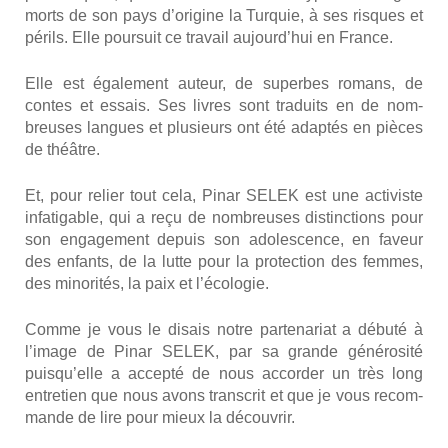
morts de son pays d’origine la Tur­quie, à ses risques et
périls. Elle pour­suit ce tra­vail aujourd’hui en France.
Elle est éga­le­ment auteur, de superbes romans, de
contes et essais. Ses livres sont tra­duits en de nom­
breuses langues et plu­sieurs ont été adap­tés en pièces
de théâtre.
Et, pour relier tout cela, Pinar SELEK est une acti­viste
infa­ti­gable, qui a reçu de nom­breuses dis­tinc­tions pour
son enga­ge­ment depuis son ado­les­cence, en faveur
des enfants, de la lutte pour la pro­tec­tion des femmes,
des mino­ri­tés, la paix et l’écologie.
Comme je vous le disais notre par­te­na­riat a débu­té à
l’image de Pinar SELEK, par sa grande géné­ro­si­té
puisqu’elle a accep­té de nous accor­der un très long
entre­tien que nous avons trans­crit et que je vous recom­
mande de lire pour mieux la décou­vrir.