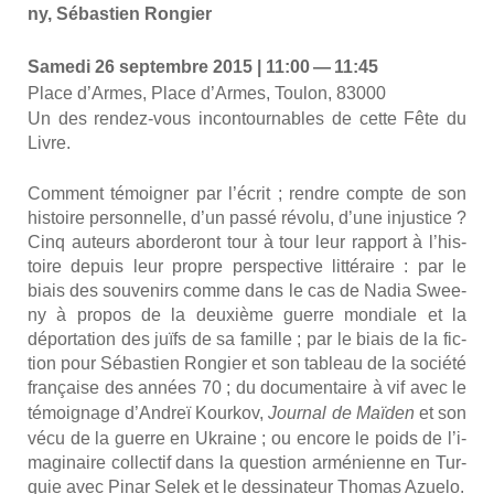
ny, Sébas­tien Ron­gier
Same­di 26 sep­tembre 2015 | 11:00 — 11:45
Place d’Armes, Place d’Armes, Tou­lon, 83000
Un des ren­dez-vous incon­tour­nables de cette Fête du
Livre.
Com­ment témoi­gner par l’é­crit ; rendre compte de son
his­toire per­son­nelle, d’un pas­sé révo­lu, d’une injus­tice ?
Cinq auteurs abor­de­ront tour à tour leur rap­port à l’his­
toire depuis leur propre pers­pec­tive lit­té­raire : par le
biais des sou­ve­nirs comme dans le cas de Nadia Swee­
ny à pro­pos de la deuxième guerre mon­diale et la
dépor­ta­tion des juïfs de sa famille ; par le biais de la fic­
tion pour Sébas­tien Ron­gier et son tableau de la socié­té
fran­çaise des années 70 ; du docu­men­taire à vif avec le
témoi­gnage d’An­dreï Kour­kov,
Jour­nal de Maï­den
et son
vécu de la guerre en Ukraine ; ou encore le poids de l’i­
ma­gi­naire col­lec­tif dans la ques­tion armé­nienne en Tur­
quie avec Pinar Selek et le des­si­na­teur Tho­mas Azue­lo.