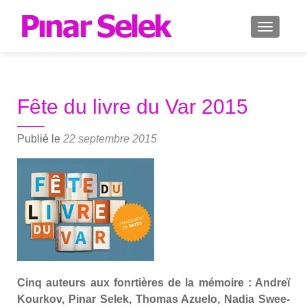
AFFICH
Fête du livre du Var 2015
Publié le
22 septembre 2015
Cinq auteurs aux fonr­tières de la mémoire : Andreï
Kour­kov, Pinar Selek, Tho­mas Azue­lo, Nadia Swee­