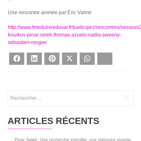
Une ren­contre ani­mée par Eric Val­mir
http://www.fetedulivreduvar.fr/participez/rencontres/session/
kourkov-pinar-selek-thomas-azuelo-nadia-sweeny-
sebastien-rongier
Face­book
Lin­ke­dIn
Pin­te­rest
Twit­ter
What­sApp
Blues­ky
Rechercher :
ARTICLES RÉCENTS
Pinar Selek. Une recherche interdite, une mémoire vivante,