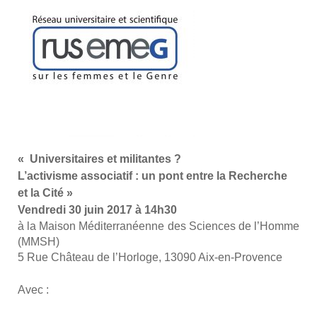
« Uni­ver­si­taires et mili­tantes ?
L’activisme asso­cia­tif : un pont entre la Recherche
et la Cité »
Ven­dre­di 30 juin 2017 à 14h30
à la Mai­son Médi­ter­ra­néenne des Sciences de l’Homme
(MMSH)
5 Rue Châ­teau de l’Hor­loge, 13090 Aix-en-Pro­vence
Avec :