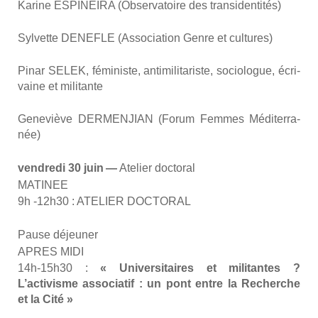
Karine ESPINEIRA (Obser­va­toire des tran­si­den­ti­tés)
Syl­vette DENEFLE (Asso­cia­tion Genre et cultures)
Pinar SELEK, fémi­niste, anti­mi­li­ta­riste, socio­logue, écri­
vaine et mili­tante
Gene­viève DERMENJIAN (Forum Femmes Médi­ter­ra­
née)
ven­dre­di 30 juin —
Ate­lier doc­to­ral
MATINEE
9h ‑12h30 : ATELIER DOCTORAL
Pause déjeu­ner
APRES MIDI
14h-15h30 :
« Uni­ver­si­taires et mili­tantes ?
L’activisme asso­cia­tif : un pont entre la Recherche
et la Cité »