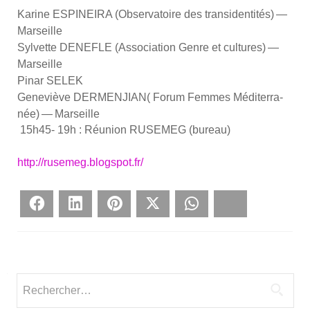
Karine ESPINEIRA (Obser­va­toire des tran­si­den­ti­tés) —
Mar­seille
Syl­vette DENEFLE (Asso­cia­tion Genre et cultures) —
Mar­seille
Pinar SELEK
Gene­viève DERMENJIAN( Forum Femmes Médi­ter­ra­
née) — Mar­seille
15h45- 19h : Réunion RUSEMEG (bureau)
http://rusemeg.blogspot.fr/
Face­book
Lin­ke­dIn
Pin­te­rest
Twit­ter
What­sApp
Blues­ky
Rechercher :