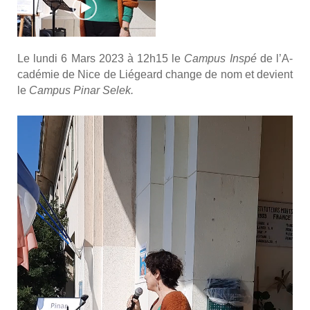
Le lun­di 6 Mars 2023 à 12h15 le
Cam­pus Ins­pé
de l’A­
ca­dé­mie de Nice de Lié­geard change de nom et devient
le
Cam­pus Pinar Selek.
Lecteur
vidéo