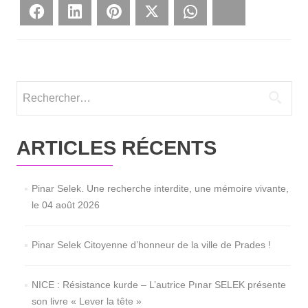
Face­book
Lin­ke­dIn
Pin­te­rest
Twit­ter
What­sApp
Blues­ky
Rechercher :
ARTICLES RÉCENTS
Pinar Selek. Une recherche interdite, une mémoire vivante,
le 04 août 2026
Pinar Selek Citoyenne d’honneur de la ville de Prades !
NICE : Résistance kurde – L’autrice Pınar SELEK présente
son livre « Lever la tête »