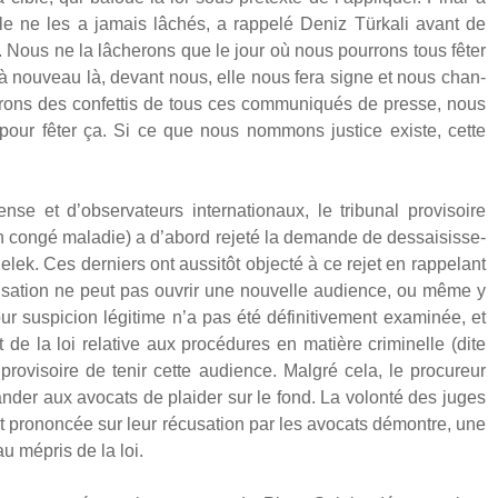
elle ne les a jamais lâchés, a rap­pe­lé Deniz Tür­ka­li avant de
 Nous ne la lâche­rons que le jour où nous pour­rons tous fêter
a à nou­veau là, devant nous, elle nous fera signe et nous chan­
rons des confet­tis de tous ces com­mu­ni­qués de presse, nous
 pour fêter ça. Si ce que nous nom­mons jus­tice existe, cette
et d’ob­ser­va­teurs inter­na­tio­naux, le tri­bu­nal pro­vi­soire
en congé mala­die) a d’a­bord reje­té la demande de des­sai­sis­se­
. Ces der­niers ont aus­si­tôt objec­té à ce rejet en rap­pe­lant
­sa­tion ne peut pas ouvrir une nou­velle audience, ou même y
sus­pi­cion légi­time n’a pas été défi­ni­ti­ve­ment exa­mi­née, et
nt de la loi rela­tive aux pro­cé­dures en matière cri­mi­nelle (dite
 pro­vi­soire de tenir cette audience. Mal­gré cela, le pro­cu­reur
n­der aux avo­cats de plai­der sur le fond. La volon­té des juges
oit pro­non­cée sur leur récu­sa­tion par les avo­cats démontre, une
au mépris de la loi.