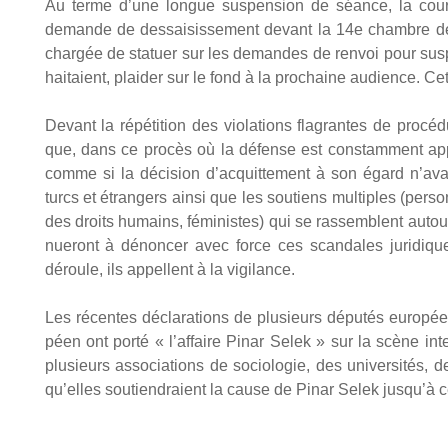
Au terme d’une longue sus­pen­sion de séance, la cou
demande de des­sai­sis­se­ment devant la 14e chambre de la H
char­gée de sta­tuer sur les demandes de ren­voi pour sus­pi­c
hai­taient, plai­der sur le fond à la pro­chaine audience. Cet
Devant la répé­ti­tion des vio­la­tions fla­grantes de pro­c
que, dans ce pro­cès où la défense est constam­ment appe
comme si la déci­sion d’ac­quit­te­ment à son égard n’a­vait
turcs et étran­gers ain­si que les sou­tiens mul­tiples (per­son­
des droits humains, fémi­nistes) qui se ras­semblent auto
nue­ront à dénon­cer avec force ces scan­dales juri­diq
déroule, ils appellent à la vigi­lance.
Les récentes décla­ra­tions de plu­sieurs dépu­tés euro­pée
péen ont por­té « l’af­faire Pinar Selek » sur la scène inter­
plu­sieurs asso­cia­tions de socio­lo­gie, des uni­ver­si­té
qu’elles sou­tien­draient la cause de Pinar Selek jus­qu’à ce