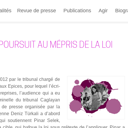
Aller
au
alités
Revue de presse
Publications
Agir
Biogr
contenu
principal
POURSUIT AU MÉPRIS DE LA LOI
12 par le tri­bu­nal char­gé de
ux Epices, pour lequel l’é­cri­
 reprises, l’au­dience qui a eu
­nelle du tri­bu­nal Caglayan
nce de presse orga­ni­sée par la
ne Deniz Tür­ka­li a d’a­bord
es qui sou­tiennent Pinar Selek,
la cible, qui bafoue la loi sous pré­texte de l’ap­pli­quer. Pinar a