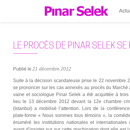
Actu
LE PROCÈS DE PINAR SELEK SE 
Publié le
21 décembre 2012
Suite à la déci­sion scan­da­leuse prise le 22 novembre 20
se pro­non­cer sur les cas annexés au pro­cès du Mar­ché a
vaine et socio­logue Pinar Selek a été acquit­tée à trois
lieu le 13 décembre 2012 devant la 12e chambre cri­mi
(Istan­bul) a mobi­li­sé l’at­ten­tion. Lors de la confé­re
plate-forme « Nous sommes tous témoins », la comé­dien
énu­mé­ré les ins­ti­tu­tions natio­nales et inter­na­tio­nal
avant d’in­sis­ter sur sur cette machi­na­tion dont elle est 