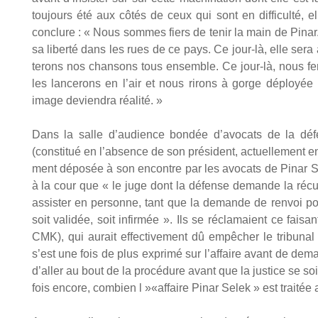
tou­jours été aux côtés de ceux qui sont en dif­fi­cul­té, 
conclure : « Nous sommes fiers de tenir la main de Pinar.
sa liber­té dans les rues de ce pays. Ce jour-là, elle ser
te­rons nos chan­sons tous ensemble. Ce jour-là, nous fe
les lan­ce­rons en l’air et nous rirons à gorge déployée
image devien­dra réa­li­té. »
Dans la salle d’au­dience bon­dée d’a­vo­cats de la défense 
(consti­tué en l’ab­sence de son pré­sident, actuel­le­ment 
ment dépo­sée à son encontre par les avo­cats de Pinar Selek
à la cour que « le juge dont la défense demande la récu
assis­ter en per­sonne, tant que la demande de ren­voi pour 
soit vali­dée, soit infir­mée ». Ils se récla­maient ce fai­sa
CMK), qui aurait effec­ti­ve­ment dû empê­cher le tri­bu­nal
s’est une fois de plus expri­mé sur l’af­faire avant de dema
d’al­ler au bout de la pro­cé­dure avant que la jus­tice se s
fois encore, com­bien l »«affaire Pinar Selek » est trai­tée 