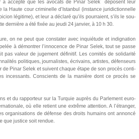
r a accep­té que les avo­cats de Pinar Selek déposent leur
aute cour cri­mi­nelle d’Is­tan­bul (ins­tance juri­dic­tion­nelle
ion légi­time), et leur a décla­ré qu’ils pour­raient, s’ils le sou­
te der­nière a été fixée au jeu­di 24 jan­vier, à 10 h 30.
é­dure, on ne peut que consta­ter avec inquié­tude et indi­gna­tion
­lée à démon­trer l’in­no­cence de Pinar Selek, tout se passe
 pas valeur de juge­ment défi­ni­tif. Les comi­tés de soli­da­ri­té
na­li­tés poli­tiques, jour­na­listes, écri­vains, artistes, défen­seurs
ur de Pinar Selek et suivent chaque étape de son pro­cès conti­
ues inces­sants. Conscients de la manière dont ce pro­cès se
ns et du rap­por­teur sur la Tur­quie auprès du Par­le­ment euro­
na­tio­nale, où elle retient une extrême atten­tion. A l’é­tran­ger,
s, des orga­ni­sa­tions de défense des droits humains ont annon­cé
 que jus­tice soit ren­due.