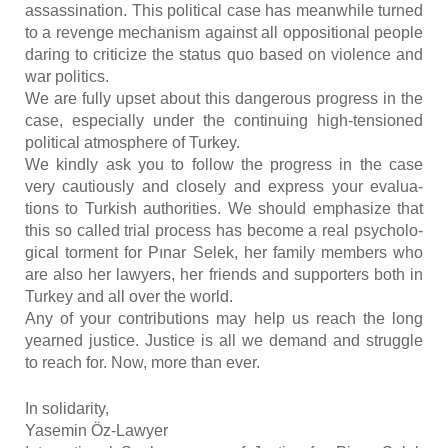
assas­si­na­tion. This poli­ti­cal case has meanw­hile tur­ned
to a revenge mecha­nism against all oppo­si­tio­nal people
daring to cri­ti­cize the sta­tus quo based on vio­lence and
war poli­tics.
We are ful­ly upset about this dan­ge­rous pro­gress in the
case, espe­cial­ly under the conti­nuing high-ten­sio­ned
poli­ti­cal atmos­phere of Tur­key.
We kind­ly ask you to fol­low the pro­gress in the case
very cau­tious­ly and clo­se­ly and express your eva­lua­
tions to Tur­kish autho­ri­ties. We should empha­size that
this so cal­led trial pro­cess has become a real psy­cho­lo­
gi­cal torment for Pınar Selek, her fami­ly mem­bers who
are also her lawyers, her friends and sup­por­ters both in
Tur­key and all over the world.
Any of your contri­bu­tions may help us reach the long
year­ned jus­tice. Jus­tice is all we demand and struggle
to reach for. Now, more than ever.
In soli­da­ri­ty,
Yase­min Öz-Lawyer