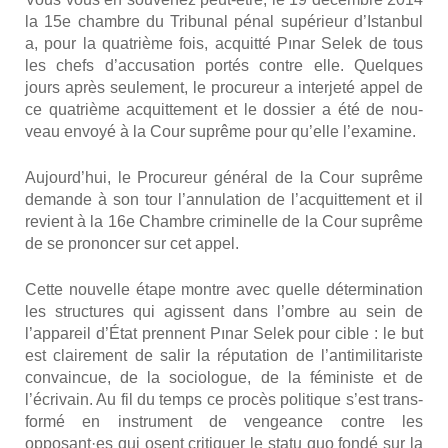
la 15e chambre du Tri­bu­nal pénal supé­rieur d’Is­tan­bul
a, pour la qua­trième fois, acquit­té Pınar Selek de tous
les chefs d’ac­cu­sa­tion por­tés contre elle. Quelques
jours après seule­ment, le pro­cu­reur a inter­je­té appel de
ce qua­trième acquit­te­ment et le dos­sier a été de nou­
veau envoyé à la Cour suprême pour qu’elle l’examine.
Aujourd’hui, le Pro­cu­reur géné­ral de la Cour suprême
demande à son tour l’annulation de l’ac­quit­te­ment et il
revient à la 16e Chambre cri­mi­nelle de la Cour suprême
de se pro­non­cer sur cet appel.
Cette nou­velle étape montre avec quelle déter­mi­na­tion
les struc­tures qui agissent dans l’ombre au sein de
l’appareil d’État prennent Pınar Selek pour cible : le but
est clai­re­ment de salir la répu­ta­tion de l’antimilitariste
convain­cue, de la socio­logue, de la fémi­niste et de
l’écrivain. Au fil du temps ce pro­cès poli­tique s’est trans­
for­mé en ins­tru­ment de ven­geance contre les
opposant·es qui osent cri­ti­quer le sta­tu quo fon­dé sur la