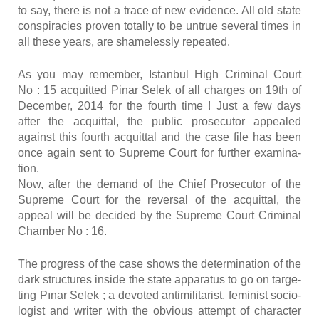
to say, there is not a trace of new evi­dence. All old state
conspi­ra­cies pro­ven total­ly to be untrue seve­ral times in
all these years, are sha­me­less­ly repea­ted.
As you may remem­ber, Istan­bul High Cri­mi­nal Court
No : 15 acquit­ted Pinar Selek of all charges on 19th of
Decem­ber, 2014 for the fourth time ! Just a few days
after the acquit­tal, the public pro­se­cu­tor appea­led
against this fourth acquit­tal and the case file has been
once again sent to Supreme Court for fur­ther exa­mi­na­
tion.
Now, after the demand of the Chief Pro­se­cu­tor of the
Supreme Court for the rever­sal of the acquit­tal, the
appeal will be deci­ded by the Supreme Court Cri­mi­nal
Cham­ber No : 16.
The pro­gress of the case shows the deter­mi­na­tion of the
dark struc­tures inside the state appa­ra­tus to go on tar­ge­
ting Pınar Selek ; a devo­ted anti­mi­li­ta­rist, femi­nist socio­
lo­gist and wri­ter with the obvious attempt of cha­rac­ter