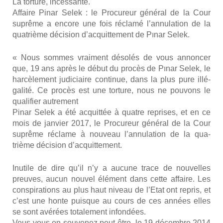
La tor­ture, inces­sante.
Affaire Pinar Selek : le Pro­cu­reur géné­ral de la Cour
suprême a encore une fois récla­mé l’annulation de la
qua­trième déci­sion d’acquittement de Pınar Selek.
« Nous sommes vrai­ment déso­lés de vous annon­cer
que, 19 ans après le début du pro­cès de Pınar Selek, le
har­cè­le­ment judi­ciaire conti­nue, dans la plus pure illé­
ga­li­té. Ce pro­cès est une tor­ture, nous ne pou­vons le
qua­li­fier autre­ment
Pinar Selek a été acquit­tée à quatre reprises, et en ce
mois de jan­vier 2017, le Pro­cu­reur géné­ral de la Cour
suprême réclame à nou­veau l’annulation de la qua­
trième déci­sion d’acquittement.
Inutile de dire qu’il n’y a aucune trace de nou­velles
preuves, aucun nou­vel élé­ment dans cette affaire. Les
conspi­ra­tions au plus haut niveau de l’Etat ont repris, et
c’est une honte puisque au cours de ces années elles
se sont avé­rées tota­le­ment infon­dées.
Vous vous en sou­ve­nez peut-être, le 19 décembre 2014