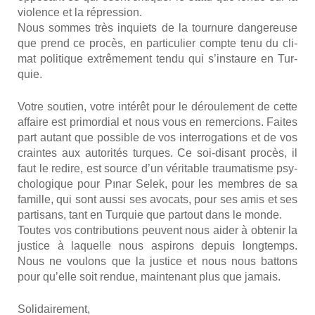
vio­lence et la répres­sion.
Nous sommes très inquiets de la tour­nure dan­ge­reuse
que prend ce pro­cès, en par­ti­cu­lier compte tenu du cli­
mat poli­tique extrê­me­ment ten­du qui s’instaure en Tur­
quie.
Votre sou­tien, votre inté­rêt pour le dérou­le­ment de cette
affaire est pri­mor­dial et nous vous en remer­cions. Faites
part autant que pos­sible de vos inter­ro­ga­tions et de vos
craintes aux auto­ri­tés turques. Ce soi-disant pro­cès, il
faut le redire, est source d’un véri­table trau­ma­tisme psy­
cho­lo­gique pour Pınar Selek, pour les membres de sa
famille, qui sont aus­si ses avo­cats, pour ses amis et ses
par­ti­sans, tant en Tur­quie que par­tout dans le monde.
Toutes vos contri­bu­tions peuvent nous aider à obte­nir la
jus­tice à laquelle nous aspi­rons depuis long­temps.
Nous ne vou­lons que la jus­tice et nous nous bat­tons
pour qu’elle soit ren­due, main­te­nant plus que jamais.
Soli­dai­re­ment,