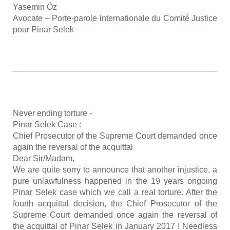
Yase­min Öz
Avo­cate – Porte-parole inter­na­tio­nale du Comi­té Jus­tice
pour Pinar Selek
Never ending tor­ture -
Pinar Selek Case :
Chief Pro­se­cu­tor of the Supreme Court deman­ded once
again the rever­sal of the acquit­tal
Dear Sir/Madam,
We are quite sor­ry to announce that ano­ther injus­tice, a
pure unlaw­ful­ness hap­pe­ned in the 19 years ongoing
Pinar Selek case which we call a real tor­ture. After the
fourth acquit­tal deci­sion, the Chief Pro­se­cu­tor of the
Supreme Court deman­ded once again the rever­sal of
the acquit­tal of Pinar Selek in Janua­ry 2017 ! Need­less