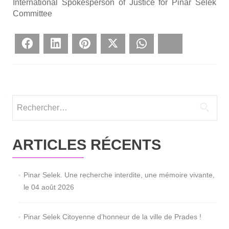
Inter­na­tio­nal Spo­kes­per­son of Jus­tice for Pinar Selek
Com­mit­tee
Face­book
Lin­ke­dIn
Pin­te­rest
Twit­ter
What­sApp
Blues­ky
Rechercher :
ARTICLES RÉCENTS
Pinar Selek. Une recherche interdite, une mémoire vivante,
le 04 août 2026
Pinar Selek Citoyenne d’honneur de la ville de Prades !