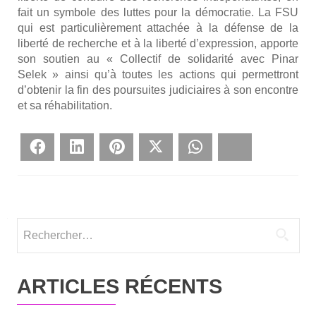
fait un sym­bole des luttes pour la démo­cra­tie. La FSU
qui est par­ti­cu­liè­re­ment atta­chée à la défense de la
liber­té de recherche et à la liber­té d’expression, apporte
son sou­tien au « Col­lec­tif de soli­da­ri­té avec Pinar
Selek » ain­si qu’à toutes les actions qui per­met­tront
d’obtenir la fin des pour­suites judi­ciaires à son encontre
et sa réha­bi­li­ta­tion.
Face­book
Lin­ke­dIn
Pin­te­rest
Twit­ter
What­sApp
Blues­ky
Rechercher :
ARTICLES RÉCENTS