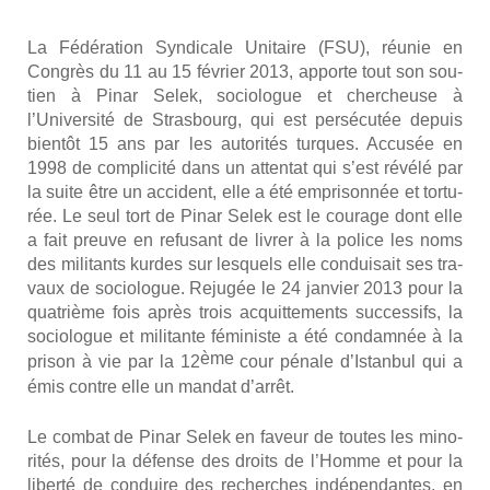
La Fédé­ra­tion Syn­di­cale Uni­taire (FSU), réunie en
Congrès du 11 au 15 février 2013, apporte tout son sou­
tien à Pinar Selek, socio­logue et cher­cheuse à
l’Université de Stras­bourg, qui est per­sé­cu­tée depuis
bien­tôt 15 ans par les auto­ri­tés turques. Accu­sée en
1998 de com­pli­ci­té dans un atten­tat qui s’est révé­lé par
la suite être un acci­dent, elle a été empri­son­née et tor­tu­
rée. Le seul tort de Pinar Selek est le cou­rage dont elle
a fait preuve en refu­sant de livrer à la police les noms
des mili­tants kurdes sur les­quels elle condui­sait ses tra­
vaux de socio­logue. Reju­gée le 24 jan­vier 2013 pour la
qua­trième fois après trois acquit­te­ments suc­ces­sifs, la
socio­logue et mili­tante fémi­niste a été condam­née à la
ème
pri­son à vie par la 12
cour pénale d’Istanbul qui a
émis contre elle un man­dat d’arrêt.
Le com­bat de Pinar Selek en faveur de toutes les mino­
ri­tés, pour la défense des droits de l’Homme et pour la
liber­té de conduire des recherches indé­pen­dantes, en