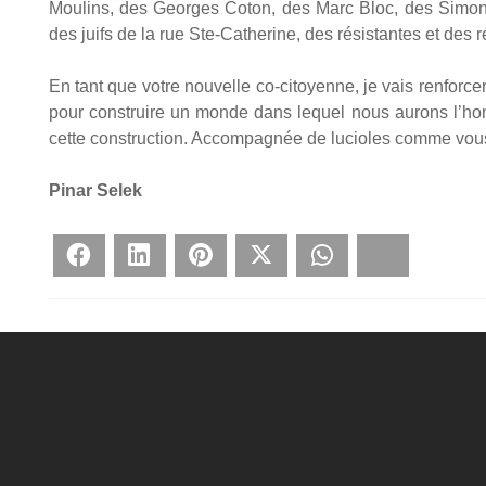
Mou­lins, des Georges Coton, des Marc Bloc, des Simone
des juifs de la rue Ste-Cathe­rine, des résis­tantes et des 
En tant que votre nou­velle co-citoyenne, je vais ren­for­ce
pour construire un monde dans lequel nous aurons l’honneu
cette construc­tion. Accom­pa­gnée de lucioles comme vou
Pinar Selek
Face­book
Lin­ke­dIn
Pin­te­rest
Twit­ter
What­sApp
Blues­ky