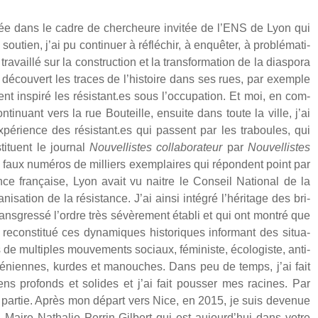
ée dans le cadre de cher­cheure invi­tée de l’ENS de Lyon qui
u­tien, j’ai pu conti­nuer à réflé­chir, à enquê­ter, à pro­blé­ma­ti­
tra­vaillé sur la construc­tion et la trans­for­ma­tion de la dia­spo­ra
 décou­vert les traces de l’histoire dans ses rues, par exemple
ent ins­pi­ré les résistant.es sous l’occupation. Et moi, en com­
i­nuant vers la rue Bou­teille, ensuite dans toute la ville, j’ai
périence des résistant.es qui passent par les tra­boules, qui
ti­tuent le jour­nal
Nou­vel­listes col­la­bo­ra­teur
par
Nou­vel­listes
faux numé­ros de mil­liers exem­plaires qui répondent point par
nce fran­çaise, Lyon avait vu naitre le Conseil Natio­nal de la
nisation de la résis­tance. J’ai ain­si inté­gré l’héritage des bri­
gres­sé l’ordre très sévè­re­ment éta­bli et qui ont mon­tré que
recons­ti­tué ces dyna­miques his­to­riques infor­mant des situa­
de mul­tiples mou­ve­ments sociaux, fémi­niste, éco­lo­giste, anti-
rmé­niennes, kurdes et manouches. Dans peu de temps, j’ai fait
iens pro­fonds et solides et j’ai fait pous­ser mes racines. Par
rs par­tie. Après mon départ vers Nice, en 2015, je suis deve­nue
Maire Natha­lie Per­rin-Gil­bert qui est aujourd’hui dans votre