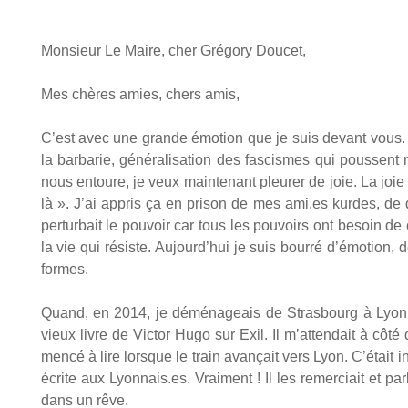
Mon­sieur Le Maire, cher Gré­go­ry Dou­cet,
Mes chères amies, chers amis,
C’est avec une grande émo­tion que je suis devant vous. Mal
la bar­ba­rie, géné­ra­li­sa­tion des fas­cismes qui poussent 
nous entoure, je veux main­te­nant pleu­rer de joie. La jo
là ». J’ai appris ça en pri­son de mes ami.es kurdes, de da
per­tur­bait le pou­voir car tous les pou­voirs ont besoin de
la vie qui résiste. Aujourd’hui je suis bour­ré d’émotion, d
formes.
Quand, en 2014, je démé­na­geais de Stras­bourg à Lyon, 
vieux livre de Vic­tor Hugo sur Exil. Il m’attendait à côté
men­cé à lire lorsque le train avan­çait vers Lyon. C’était i
écrite aux Lyonnais.es. Vrai­ment ! Il les remer­ciait et par­
dans un rêve.