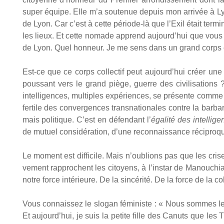
super équipe. Elle m’a sou­te­nue depuis mon arri­vée à Ly
de Lyon. Car c’est à cette période-là que l’Exil était ter­m
les lieux. Et cette nomade apprend aujourd’hui que vous s
de Lyon. Quel hon­neur. Je me sens dans un grand corps col
Est-ce que ce corps col­lec­tif peut aujourd’hui créer une
pous­sant vers le grand piège, guerre des civi­li­sa­tions ?
intel­li­gences, mul­tiples expé­riences, se pré­sente comme
fer­tile des conver­gences trans­na­tio­nales contre la bar­ba­
mais poli­tique. C’est en défen­dant l’
éga­li­té des intel­li­
de mutuel consi­dé­ra­tion, d’une recon­nais­sance réci­pro
Le moment est dif­fi­cile. Mais n’oublions pas que les crises
ve­ment rap­prochent les citoyens, à l’instar de Manou­chian
notre force inté­rieure. De la sin­cé­ri­té. De la force de la c
Vous connais­sez le slo­gan fémi­niste : « Nous sommes les
Et aujourd’hui, je suis la petite fille des Canuts que les T