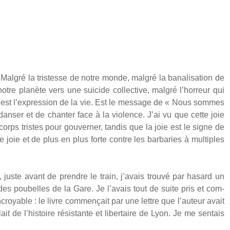
­gré la tris­tesse de notre monde, mal­gré la bana­li­sa­tion de
notre pla­nète vers une sui­cide col­lec­tive, mal­gré l’horreur qui
ie est l’expression de la vie. Est le mes­sage de « Nous sommes
n­ser et de chan­ter face à la vio­lence. J’ai vu que cette joie
 corps tristes pour gou­ver­ner, tan­dis que la joie est le signe de
e joie et de plus en plus forte contre les bar­ba­ries à mul­tiples
juste avant de prendre le train, j’avais trou­vé par hasard un
 des pou­belles de la Gare. Je l’avais tout de suite pris et com­
ncroyable : le livre com­men­çait par une lettre que l’auteur avait
lait de l’histoire résis­tante et liber­taire de Lyon. Je me sen­tais