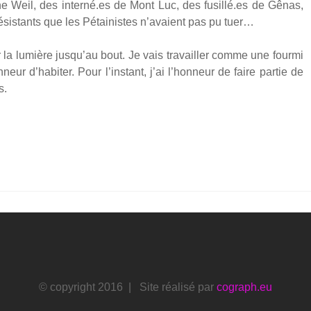
 Weil, des interné.es de Mont Luc, des fusillé.es de Gênas,
résis­tants que les Pétai­nistes n’avaient pas pu tuer…
r la lumière jusqu’au bout. Je vais tra­vailler comme une four­mi
r d’habiter. Pour l’instant, j’ai l’honneur de faire par­tie de
s.
© copyright 2016 | Site réalisé par
cograph.eu