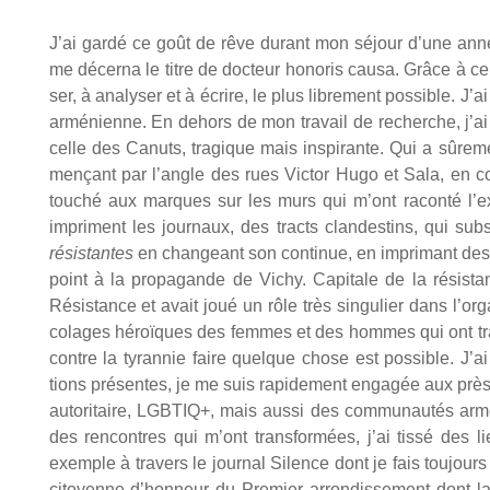
J’ai gar­dé ce goût de rêve durant mon séjour d’une ann
me décer­na le titre de doc­teur hono­ris cau­sa. Grâce à ce so
ser, à ana­ly­ser et à écrire, le plus libre­ment pos­sible. J’ai 
armé­nienne. En dehors de mon tra­vail de recherche, j’ai
celle des Canuts, tra­gique mais ins­pi­rante. Qui a sûre­m
men­çant par l’angle des rues Vic­tor Hugo et Sala, en cont
tou­ché aux marques sur les murs qui m’ont racon­té l’ex
impriment les jour­naux, des tracts clan­des­tins, qui sub­s
résis­tantes
en chan­geant son conti­nue, en impri­mant des 
point à la pro­pa­gande de Vichy. Capi­tale de la résis­ta
Résis­tance et avait joué un rôle très sin­gu­lier dans l’orga
co­lages héroïques des femmes et des hommes qui ont trans­
contre la tyran­nie faire quelque chose est pos­sible. J’ai 
tions pré­sentes, je me suis rapi­de­ment enga­gée aux près 
auto­ri­taire, LGBTIQ+, mais aus­si des com­mu­nau­tés a
des ren­contres qui m’ont trans­for­mées, j’ai tis­sé des l
exemple à tra­vers le jour­nal Silence dont je fais tou­jou
citoyenne d’honneur du Pre­mier arron­dis­se­ment dont la 