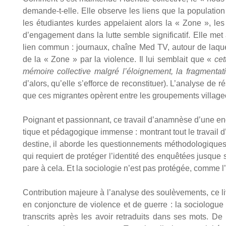
demande-t-elle. Elle observe les liens que la popu­la­tio
les étu­diant
e
s kurdes appe­laient alors la « Zone », les vi
d’engagement dans la lutte semble signi­fi­ca­tif. Elle met
lien com­mun : jour­naux, chaîne Med TV, autour de laquelle
de la « Zone » par la vio­lence. Il lui sem­blait que «
cett
mémoire col­lec­tive mal­gré l’éloignement, la frag­men­ta­
d’alors, qu’elle s’efforce de recons­ti­tuer). L’analyse de 
que ces migrant
e
s opèrent entre les grou­pe­ments vil­la­ge
Poi­gnant et pas­sion­nant, ce tra­vail d’anamnèse d’une enq
tique et péda­go­gique immense : mon­trant tout le tra­vail 
des­tine, il aborde les ques­tion­ne­ments métho­do­lo­giques
qui requiert de pro­té­ger l’identité des enquê­té
e
s jusque s
pare à cela. Et la socio­lo­gie n’est pas pro­té­gée, comme l’
Contri­bu­tion majeure à l’analyse des sou­lè­ve­ments, ce l
en conjonc­ture de vio­lence et de guerre : la socio­logue av
trans­crits après les avoir retra­duits dans ses mots. De