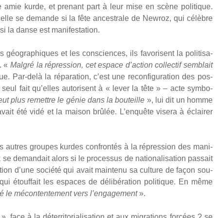
 amie kurde, et pre­nant part à leur mise en scène poli­tique.
elle se demande si la fête ances­trale de Newroz, qui célèbre
i la danse est mani­fes­ta­tion.
éo­gra­phiques et les consciences, ils favo­risent la poli­ti­sa­
n. «
Mal­gré la répres­sion, cet espace d’action col­lec­tif sem­blait
. Par-delà la répa­ra­tion, c’est une recon­fi­gu­ra­tion des pos­
u seul fait qu’elles auto­risent à « lever la tête » – acte sym­bo­
eut plus remettre le génie dans la bou­teille
», lui dit un homme
ait été vidé et la mai­son brû­lée. L’enquête vise­ra à éclai­rer
es autres groupes kurdes confron­tés à la répres­sion des mani­
se deman­dait alors si le pro­ces­sus de natio­na­li­sa­tion pas­sait
i­sa­tion d’une socié­té qui avait main­te­nu sa culture de façon sou­
e qui étouf­fait les espaces de déli­bé­ra­tion poli­tique. En même
­sé le mécon­ten­te­ment vers l’engagement
».
 face à la déter­ri­to­ria­li­sa­tion et aux migra­tions for­cées ? se