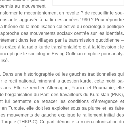
l per­mis au mou­ve­ment
for­mer le mécon­ten­te­ment en révolte ? de recueillir le sou­
 constante, aggra­vée à par­tir des années 1990 ? Pour répondre
 théo­rie de la mobi­li­sa­tion col­lec­tive du socio­logue poli­tique
’approche des mou­ve­ments sociaux cen­trée sur les iden­ti­tés.
te­ment dans les vil­lages par la trans­mis­sion quo­ti­dienne –
grâce à la radio kurde trans­fron­ta­lière et à la télé­vi­sion : le
– concept que le socio­logue Erving Goff­man emploie pour ana­ly­
i­sé.
ile. Dans une his­to­rio­gra­phie où les gauches tra­di­tion­nelles qui
 le récit natio­nal, mino­rant la ques­tion kurde, cette mobi­li­sa­
trois ans. Elle se rend en Alle­magne, France et Rou­ma­nie, elle
’organisation du Par­ti des tra­vailleurs du Kur­dis­tan (PKK),
t lui per­mettre de retra­cer les condi­tions d’émergence et
 en Tur­quie, elle doit les exploi­ter sous sa plume et les faire
 les mou­ve­ments de gauche explique le ral­lie­ment ini­tial des
e Tur­quie (THKP‑C). Ce par­ti dénonce la « néo-colo­ni­sa­tion du