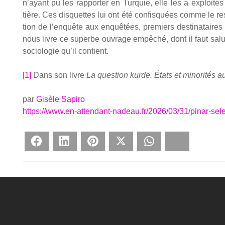
n’ayant pu les rap­por­ter en Tur­quie, elle les a exploi­té
tière. Ces dis­quettes lui ont été confis­quées comme le rest
tion de l’enquête aux enquê­té
e
s, pre­miers des­ti­na­taire
nous livre ce superbe ouvrage empê­ché, dont il faut saluer 
socio­lo­gie qu’il contient.
[1]
Dans son livre
La ques­tion kurde. États et mino­ri­tés
par
Gisèle Sapiro
https://www.en-attendant-nadeau.fr/2026/03/31/pinar-sele
Face­book
Lin­ke­dIn
Pin­te­rest
Twit­ter
What­sApp
Blues­ky