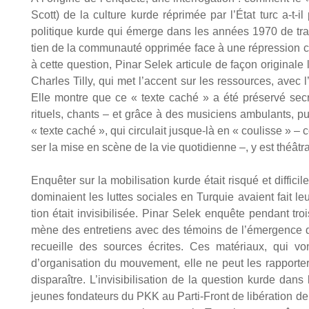
Scott) de la culture kurde répri­mée par l’État turc a‑t-i
poli­tique kurde qui émerge dans les années 1970 de trans­
tien de la com­mu­nau­té oppri­mée face à une répres­sion
à cette ques­tion, Pinar Selek arti­cule de façon ori­gi­nale la
Charles Tilly, qui met l’accent sur les res­sources, avec l
Elle montre que ce « texte caché » a été pré­ser­vé secrè­
rituels, chants – et grâce à des musi­ciens ambu­lants, puis 
« texte caché », qui cir­cu­lait jusque-là en « cou­lisse » 
ser la mise en scène de la vie quo­ti­dienne –, y est théâ­tra­l
Enquê­ter sur la mobi­li­sa­tion kurde était ris­qué et dif­fi­c
domi­naient les luttes sociales en Tur­quie avaient fait leur
tion était invi­si­bi­li­sée. Pinar Selek enquête pen­dant 
mène des entre­tiens avec des témoins de l’émergence de l
recueille des sources écrites. Ces maté­riaux, qui von
d’organisation du mou­ve­ment, elle ne peut les rap­por­ter
dis­pa­raître. L’invisibilisation de la ques­tion kurde dans
jeunes fon­da­teurs du PKK au Par­ti-Front de libé­ra­tion d