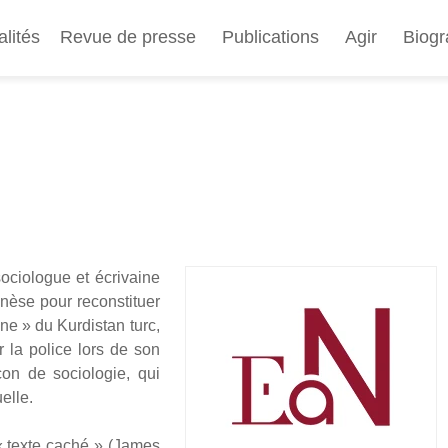
Aller
au
alités
Revue de presse
Publications
Agir
Biogr
contenu
principal
ocio­logue et écri­vaine
mnèse pour recons­ti­tuer
ne » du Kur­dis­tan turc,
r la police lors de son
çon de socio­lo­gie, qui
uelle.
e « texte caché » (James