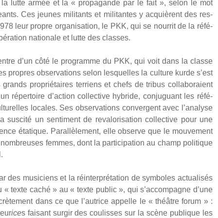
 la lutte armée et la « pro­pa­gande par le fait », selon le mot
geants. Ces jeunes mili­tants et mili­tantes y acquièrent des res­
78 leur propre orga­ni­sa­tion, le PKK, qui se nour­rit de la réfé­
ra­tion natio­nale et lutte des classes.
 entre d’un côté le pro­gramme du PKK, qui voit dans la classe
e ses propres obser­va­tions selon les­quelles la culture kurde s’est
grands pro­prié­taires ter­riens et chefs de tri­bus col­la­bo­raient
’un réper­toire d’action col­lec­tive hybride, conju­guant les réfé­
 cultu­relles locales. Ses obser­va­tions convergent avec l’analyse
s­ci­té un sen­ti­ment de reva­lo­ri­sa­tion col­lec­tive pour une
­lence éta­tique. Paral­lè­le­ment, elle observe que le mou­ve­ment
e nom­breuses femmes, dont la par­ti­ci­pa­tion au champ poli­tique
.
des musi­ciens et la réin­ter­pré­ta­tion de sym­boles actua­li­sés
du « texte caché » au « texte public », qui s’accompagne d’une
concrè­te­ment dans ce que l’autrice appelle le « théâtre forum » :
teur
ice
s fai­sant sur­gir des cou­lisses sur la scène publique les