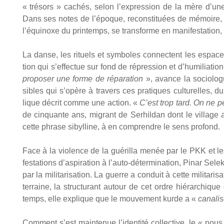
« tré­sors » cachés, selon l’expression de la mère d’une
Dans ses notes de l’époque, recons­ti­tuées de mémoire, 
l’équinoxe du prin­temps, se trans­forme en mani­fes­ta­tion, s
La danse, les rituels et sym­boles connectent les espaces g
tion qui s’effectue sur fond de répres­sion et d’humiliatio
pro­po­ser une forme de répa­ra­tion
», avance la socio­logue
sibles qui s’opère à tra­vers ces pra­tiques cultu­relles, d
lique décrit comme une action. «
C’est trop tard. On ne p
de cin­quante ans, migrant de Serhil­dan dont le vil­lage av
cette phrase sibyl­line, à en com­prendre le sens pro­fond.
Face à la vio­lence de la gué­rilla menée par le PKK et l
fes­ta­tions d’aspiration à l’auto-détermination, Pinar Selek 
par la mili­ta­ri­sa­tion. La guerre a conduit à cette mili­ta­r
ter­raine, la struc­tu­rant autour de cet ordre hié­rar­chiqu
temps, elle explique que le mou­ve­ment kurde a «
cana­li
Com­ment s’est main­te­nue l’identité col­lec­tive, le « nous »,