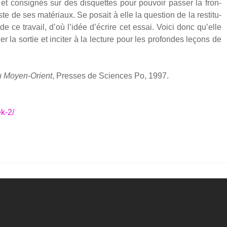
s et consi­gnés sur des dis­quettes pour pou­voir pas­ser la fron­
e de ses maté­riaux. Se posait à elle la ques­tion de la res­ti­tu­
s de ce tra­vail, d’où l’idée d’écrire cet essai. Voi­ci donc qu’elle
la sor­tie et inci­ter à la lec­ture pour les pro­fondes leçons de
 au Moyen-Orient
, Presses de Sciences Po, 1997.
k‑2/