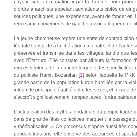
pays », son « occu­pa­tion » par la Tur­quie, pour prô­ner
d’ordre anar­chiste appe­lant aux atten­tats ciblés de diri­
sources poli­tiques, une expé­rience, avant de fon­der en 19
rence aux mou­ve­ments de gauche asso­ciant guerre de libé­
La jeune cher­cheuse repère une sorte de contra­dic­tion
féo­dale l’obstacle à la libé­ra­tion natio­nale, et de l’autr
pré­ser­vée et trans­mise dans les vil­lages, tan­dis que les 
avec l’État turc. Elle constate par ailleurs la for­ma­tion d
rences héri­tées de la gauche turque et les spé­ci­fi­ci­tés
du poli­tiste Hamit Bozars­lan
[1]
selon laquelle le PKK a su
grande par­tie de la popu­la­tion kurde humi­liée par la vio
intègre le prin­cipe d’égalité entre les sexes, et recrute d
s’accroît signi­fi­ca­ti­ve­ment, rom­pant avec l’ordre patriar­cal
L’actualisation des mythes fon­da­teurs du peuple kurde par 
dans de grande fêtes col­lec­tives marquent le pas­sage 
« théâ­tra­li­sa­tion ». Ce pro­ces­sus s’opère aus­si très 
pen­dant trois ans, elle observe des acteur
ice
s et spec­ta­