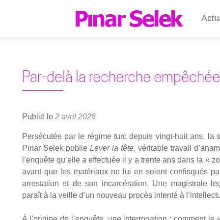
Actu
Par-delà la recherche empêchée
Publié le
2 avril 2026
Per­sé­cu­tée par le régime turc depuis vingt-huit ans, la s
Pinar Selek publie
Lever la tête
, véri­table tra­vail d’ana
l’enquête qu’elle a effec­tuée il y a trente ans dans la « zo
avant que les maté­riaux ne lui en soient confis­qués pa
arres­ta­tion et de son incar­cé­ra­tion. Une magis­trale le
paraît à la veille d’un nou­veau pro­cès inten­té à l’intellect
À l’origine de l’enquête, une inter­ro­ga­tion : com­ment l