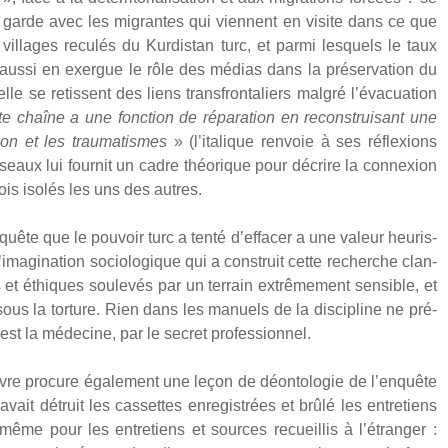
n garde avec les migrant
e
s qui viennent en visite dans ce que
l­lages recu­lés du Kur­dis­tan turc, et par­mi les­quels le taux
 aus­si en exergue le rôle des médias dans la pré­ser­va­tion du
 se retissent des liens trans­fron­ta­liers mal­gré l’évacuation
e chaîne a une fonc­tion de répa­ra­tion en recons­trui­sant une
tion et les trau­ma­tismes
» (l’italique ren­voie à ses réflexions
réseaux lui four­nit un cadre théo­rique pour décrire la connexion
ois iso­lés les uns des autres.
uête que le pou­voir turc a ten­té d’effacer a une valeur heu­ris­
d’imagination socio­lo­gique qui a construit cette recherche clan­
 et éthiques sou­le­vés par un ter­rain extrê­me­ment sen­sible, et
ous la tor­ture. Rien dans les manuels de la dis­ci­pline ne pré­
est la méde­cine, par le secret pro­fes­sion­nel.
ivre pro­cure éga­le­ment une leçon de déon­to­lo­gie de l’enquête
ait détruit les cas­settes enre­gis­trées et brû­lé les entre­tiens
 même pour les entre­tiens et sources recueillis à l’étranger :