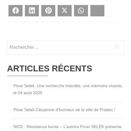
Face­book
Lin­ke­dIn
Pin­te­rest
Twit­ter
What­sApp
Blues­ky
Rechercher :
ARTICLES RÉCENTS
Pinar Selek. Une recherche interdite, une mémoire vivante,
le 04 août 2026
Pinar Selek Citoyenne d’honneur de la ville de Prades !
NICE : Résistance kurde – L’autrice Pınar SELEK présente