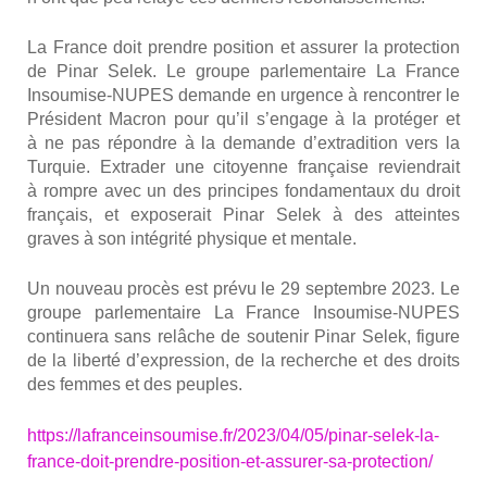
La France doit prendre posi­tion et assu­rer la pro­tec­tion
de Pinar Selek. Le groupe par­le­men­taire La France
Insou­mise-NUPES demande en urgence à ren­con­trer le
Pré­sident Macron pour qu’il s’engage à la pro­té­ger et
à ne pas répondre à la demande d’extradition vers la
Tur­quie. Extra­der une citoyenne fran­çaise revien­drait
à rompre avec un des prin­cipes fon­da­men­taux du droit
fran­çais, et expo­se­rait Pinar Selek à des atteintes
graves à son inté­gri­té phy­sique et men­tale.
Un nou­veau pro­cès est pré­vu le 29 sep­tembre 2023. Le
groupe par­le­men­taire La France Insou­mise-NUPES
conti­nue­ra sans relâche de sou­te­nir Pinar Selek, figure
de la liber­té d’expression, de la recherche et des droits
des femmes et des peuples.
https://lafranceinsoumise.fr/2023/04/05/pinar-selek-la-
france-doit-prendre-position-et-assurer-sa-protection/