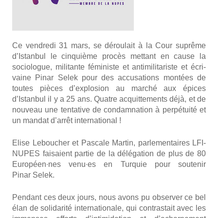
Ce ven­dre­di 31 mars, se dérou­lait à la Cour suprême
d’Istanbul le cin­quième pro­cès met­tant en cause la
socio­logue, mili­tante fémi­niste et anti­mi­li­ta­riste et écri­
vaine Pinar Selek pour des accu­sa­tions mon­tées de
toutes pièces d’explosion au mar­ché aux épices
d’Istanbul il y a 25 ans. Quatre acquit­te­ments déjà, et de
nou­veau une ten­ta­tive de condam­na­tion à per­pé­tui­té et
un man­dat d’arrêt inter­na­tio­nal !
Elise Lebou­cher et Pas­cale Mar­tin, par­le­men­taires LFI-
NUPES fai­saient par­tie de la délé­ga­tion de plus de 80
Européen∙nes venu∙es en Tur­quie pour sou­te­nir
Pinar Selek.
Pen­dant ces deux jours, nous avons pu obser­ver ce bel
élan de soli­da­ri­té inter­na­tio­nale, qui contras­tait avec les