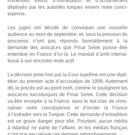
immenses efforts d’intimidation et d’acharnement
déployés par les auto­ri­tés turques envers notre conci­
toyenne.
Les juges ont déci­dé de convo­quer une nou­velle
audience au mois de sep­tembre, et, sous la pres­sion du
pro­cu­reur, n’ont pas répon­du favo­ra­ble­ment à la
demande des avocat.es que Pinar Selek puisse être
enten­due en France d’ici-là. Le man­dat d’arrêt inter­na­
tio­nal à son encontre reste actif.
La déci­sion prise hier par la Cour suprême est une répé­
ti­tion du pre­mier acte d’accusation de 1998. Autre­ment
dit, le pro­cès est au point mort, comme le sou­lignent les
avocat∙es turcs/turques de Pinar Selek. Cette déci­sion
va être envoyée à la France, dans le but clair de cri­mi­
na­li­ser notre conci­toyenne et d’inciter la France
à l’extrader vers la Tur­quie. Cette demande d’extradition
est un grave dan­ger pour elle. Pour­tant, aucun média
à Istan­bul ne parle de l’affaire, et les médias fran­çais
n’ont que peu relayé ces der­niers rebon­dis­se­ments.