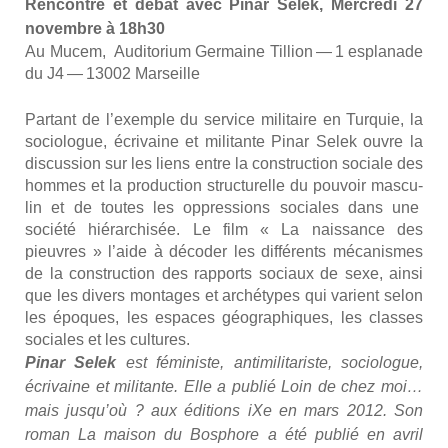
Ren­contre et débat avec Pinar Selek, Mer­cre­di 27
novembre à 18h30
Au Mucem, Audi­to­rium Ger­maine Til­lion — 1 espla­nade
du J4 — 13002 Mar­seille
Par­tant de l’exemple du ser­vice mili­taire en Tur­quie, la
socio­logue, écri­vaine et mili­tante Pinar Selek ouvre la
dis­cus­sion sur les liens entre la construc­tion sociale des
hommes et la pro­duc­tion struc­tu­relle du pou­voir mas­cu­
lin et de toutes les oppres­sions sociales dans une
socié­té hié­rar­chi­sée. Le film « La nais­sance des
pieuvres » l’aide à déco­der les dif­fé­rents méca­nismes
de la construc­tion des rap­ports sociaux de sexe, ain­si
que les divers mon­tages et arché­types qui varient selon
les époques, les espaces géo­gra­phiques, les classes
sociales et les cultures.
Pinar Selek
est fémi­niste, anti­mi­li­ta­riste, socio­logue,
écri­vaine et mili­tante. Elle a publié Loin de chez moi…
mais jus­qu’où ? aux édi­tions iXe en mars 2012. Son
roman La mai­son du Bos­phore a été publié en avril