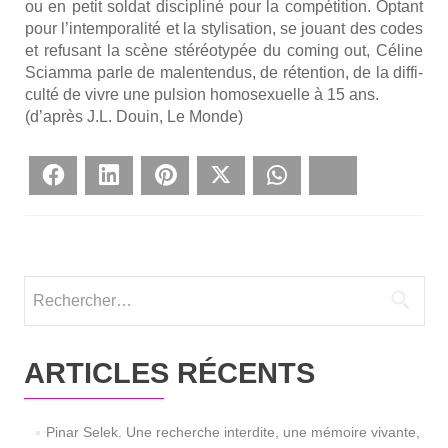
ou en petit sol­dat dis­ci­pli­né pour la com­pé­ti­tion. Optant
pour l’in­tem­po­ra­li­té et la sty­li­sa­tion, se jouant des codes
et refu­sant la scène sté­réo­ty­pée du coming out, Céline
Sciam­ma parle de mal­en­ten­dus, de réten­tion, de la dif­fi­
cul­té de vivre une pul­sion homo­sexuelle à 15 ans.
(d’après J.L. Douin, Le Monde)
Face­book
Lin­ke­dIn
Pin­te­rest
Twit­ter
What­sApp
Blues­ky
Rechercher :
ARTICLES RÉCENTS
Pinar Selek. Une recherche interdite, une mémoire vivante,