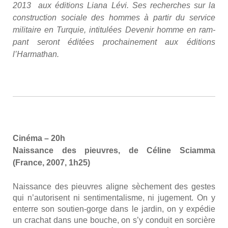
2013 aux édi­tions Lia­na Lévi. Ses recherches sur la
construc­tion sociale des hommes à par­tir du ser­vice
mili­taire en Tur­quie, inti­tu­lées Deve­nir homme en ram­
pant seront édi­tées pro­chai­ne­ment aux édi­tions
l’Harmathan.
Ciné­ma – 20h
Nais­sance des pieuvres, de Céline Sciam­ma
(France, 2007, 1h25)
Nais­sance des pieuvres aligne sèche­ment des gestes
qui n’au­to­risent ni sen­ti­men­ta­lisme, ni juge­ment. On y
enterre son sou­tien-gorge dans le jar­din, on y expé­die
un cra­chat dans une bouche, on s’y conduit en sor­cière