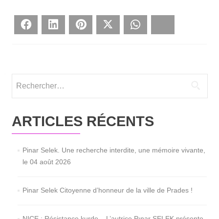
Face­book
Lin­ke­dIn
Pin­te­rest
Twit­ter
What­sApp
Blues­ky
Rechercher :
ARTICLES RÉCENTS
Pinar Selek. Une recherche interdite, une mémoire vivante,
le 04 août 2026
Pinar Selek Citoyenne d’honneur de la ville de Prades !
NICE : Résistance kurde – L’autrice Pınar SELEK présente