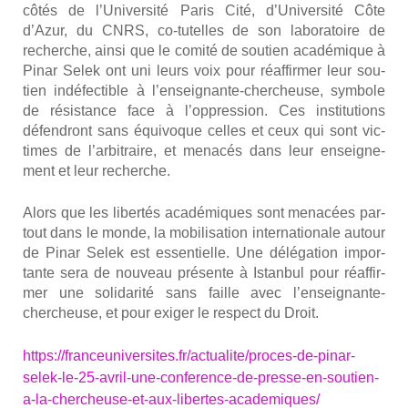
côtés de l’Université Paris Cité, d’Université Côte
d’Azur, du CNRS, co-tutelles de son labo­ra­toire de
recherche, ain­si que le comi­té de sou­tien aca­dé­mique à
Pinar Selek ont uni leurs voix pour réaf­fir­mer leur sou­
tien indé­fec­tible à l’enseignante-chercheuse, sym­bole
de résis­tance face à l’oppression. Ces ins­ti­tu­tions
défen­dront sans équi­voque celles et ceux qui sont vic­
times de l’arbitraire, et mena­cés dans leur ensei­gne­
ment et leur recherche.
Alors que les liber­tés aca­dé­miques sont mena­cées par­
tout dans le monde, la mobi­li­sa­tion inter­na­tio­nale autour
de Pinar Selek est essen­tielle. Une délé­ga­tion impor­
tante sera de nou­veau pré­sente à Istan­bul pour réaf­fir­
mer une soli­da­ri­té sans faille avec l’enseignante-
chercheuse, et pour exi­ger le res­pect du Droit.
https://franceuniversites.fr/actualite/proces-de-pinar-
selek-le-25-avril-une-conference-de-presse-en-soutien-
a-la-chercheuse-et-aux-libertes-academiques/