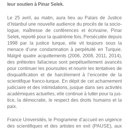
leur sou­tien à Pinar Selek.
Le 25 avril, au matin, aura lieu au Palais de Jus­tice
d’Istanbul une nou­velle audience du pro­cès de la socio­
logue, maî­tresse de confé­rences et écri­vaine, Pinar
Selek, repor­té pour la qua­trième fois. Per­sé­cu­tée depuis
1998 par la jus­tice turque, elle vit tou­jours sous la
menace d’une condam­na­tion à per­pé­tui­té en Tur­quie.
Mal­gré quatre acquit­te­ments (2006, 2008, 2011, 2014),
des pré­textes fal­la­cieux sont per­pé­tuel­le­ment avan­cés
pour conti­nuer les pour­suites et nour­rir les ten­ta­tives de
dis­qua­li­fi­ca­tion et de har­cè­le­ment à l’encontre de la
scien­ti­fique fran­co-turque. En dépit de cet achar­ne­ment
judi­ciaire et des inti­mi­da­tions, jusque dans ses acti­vi­tés
aca­dé­miques actuelles, elle conti­nue à lut­ter pour la jus­
tice, la démo­cra­tie, le res­pect des droits humains et la
paix.
France Uni­ver­si­tés, le Pro­gramme d’accueil en urgence
des scien­ti­fiques et des artistes en exil (PAUSE), aux