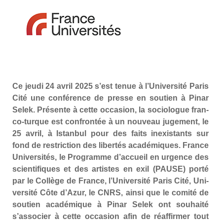
Ce jeu­di 24 avril 2025 s’est tenue à l’Université Paris
Cité une confé­rence de presse en sou­tien à Pinar
Selek. Pré­sente à cette occa­sion, la socio­logue fran­
co-turque est confron­tée à un nou­veau juge­ment, le
25 avril, à Istan­bul pour des faits inexis­tants sur
fond de res­tric­tion des liber­tés aca­dé­miques. France
Uni­ver­si­tés, le Pro­gramme d’accueil en urgence des
scien­ti­fiques et des artistes en exil (PAUSE) por­té
par le Col­lège de France, l’Université Paris Cité, Uni­
ver­si­té Côte d’Azur, le CNRS, ain­si que le comi­té de
sou­tien aca­dé­mique à Pinar Selek ont sou­hai­té
s’associer à cette occa­sion afin de réaf­fir­mer tout