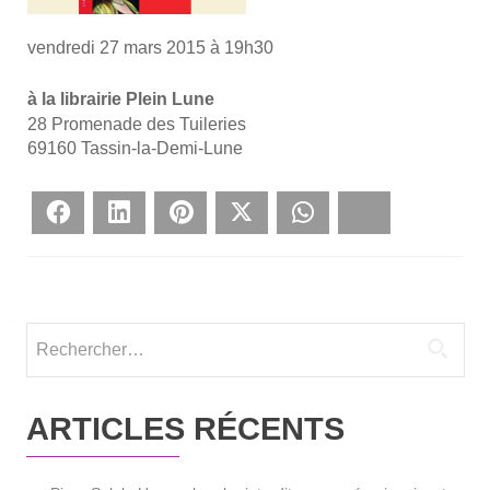
ven­dre­di 27 mars 2015 à 19h30
à la librai­rie Plein Lune
28 Pro­me­nade des Tui­le­ries
69160 Tas­sin-la-Demi-Lune
Face­book
Lin­ke­dIn
Pin­te­rest
Twit­ter
What­sApp
Blues­ky
Rechercher :
ARTICLES RÉCENTS