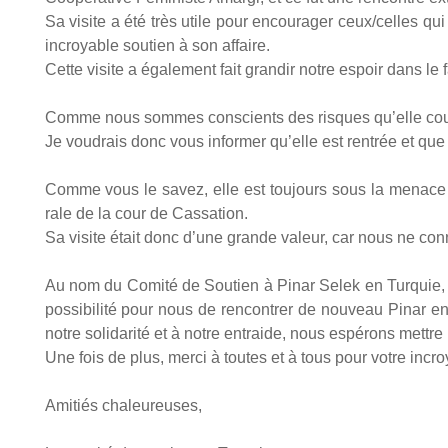
Sa visite a été très utile pour encou­ra­ger ceux/celles qui 
incroyable sou­tien à son affaire.
Cette visite a éga­le­ment fait gran­dir notre espoir dans le f
Comme nous sommes conscients des risques qu’elle court, 
Je vou­drais donc vous infor­mer qu’elle est ren­trée et que
Comme vous le savez, elle est tou­jours sous la menace d
rale de la cour de Cas­sa­tion.
Sa visite était donc d’une grande valeur, car nous ne conn
Au nom du Comi­té de Sou­tien à Pinar Selek en Tur­quie, je
pos­si­bi­li­té pour nous de ren­con­trer de nou­veau Pinar 
notre soli­da­ri­té et à notre entraide, nous espé­rons mettre 
Une fois de plus, mer­ci à toutes et à tous pour votre incro
Ami­tiés cha­leu­reuses,