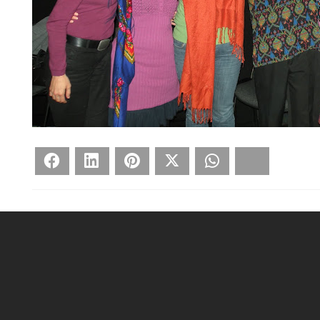
Face­book
Lin­ke­dIn
Pin­te­rest
Twit­ter
What­sApp
Blues­ky