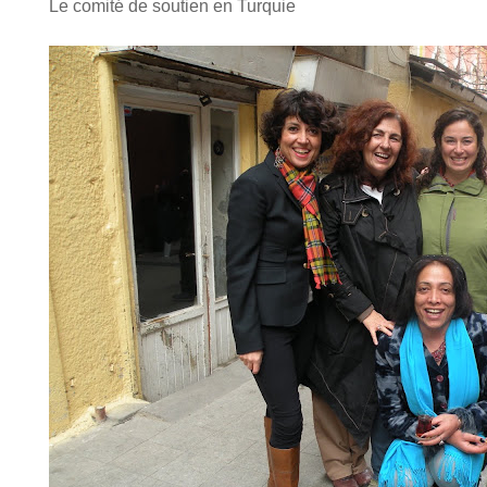
Le comi­té de sou­tien en Tur­quie