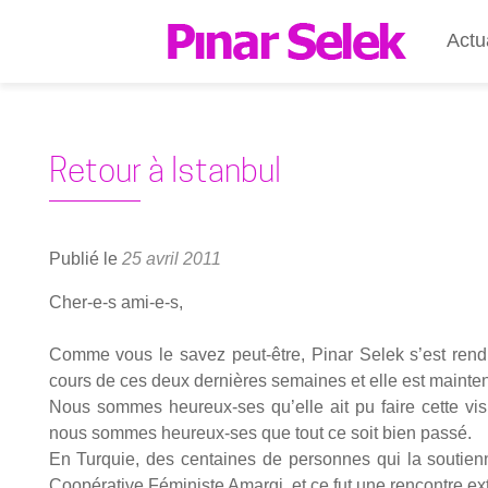
Actu
Retour à Istanbul
Publié le
25 avril 2011
Cher-e‑s ami-e‑s,
Comme vous le savez peut-être, Pinar Selek s’est ren­du
cours de ces deux der­nières semaines et elle est main­te­
Nous sommes heu­reux-ses qu’elle ait pu faire cette visi
nous sommes heu­reux-ses que tout ce soit bien pas­sé.
En Tur­quie, des cen­taines de per­sonnes qui la sou­tienn
Coopé­ra­tive Fémi­niste Amar­gi, et ce fut une ren­contre extr