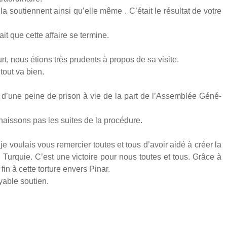
la sou­tiennent ain­si qu’elle même . C’é­tait le résul­tat de votre
ait que cette affaire se ter­mine.
nous étions très pru­dents à pro­pos de sa visite.
 tout va bien.
’une peine de pri­son à vie de la part de l’As­sem­blée Géné­
ais­sons pas les suites de la pro­cé­dure.
 vou­lais vous remer­cier toutes et tous d’a­voir aidé à créer la
en Tur­quie. C’est une vic­toire pour nous toutes et tous. Grâce à
fin à cette tor­ture envers Pinar.
yable sou­tien.