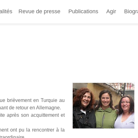
Aller
au
alités
Revue de presse
Publications
Agir
Biogr
contenu
principal
e briè­ve­ment en Tur­quie au
nant de retour en Alle­magne.
te après son acquit­te­ment et
ent ont pu la ren­con­trer à la
a­or­di­naire.