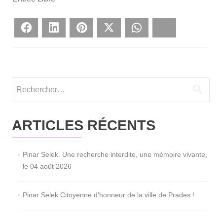
Face­book
Lin­ke­dIn
Pin­te­rest
Twit­ter
What­sApp
Blues­ky
Rechercher :
ARTICLES RÉCENTS
Pinar Selek. Une recherche interdite, une mémoire vivante,
le 04 août 2026
Pinar Selek Citoyenne d’honneur de la ville de Prades !