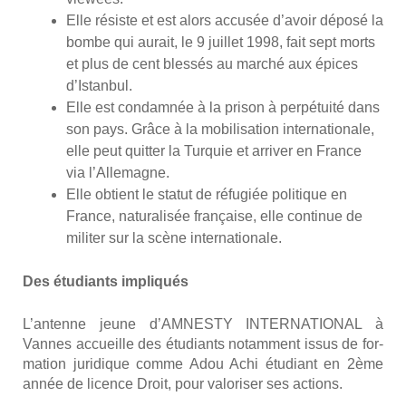
Elle résiste et est alors accu­sée d’avoir dépo­sé la
bombe qui aurait, le 9 juillet 1998, fait sept morts
et plus de cent bles­sés au mar­ché aux épices
d’Istanbul.
Elle est condam­née à la pri­son à per­pé­tui­té dans
son pays. Grâce à la mobi­li­sa­tion inter­na­tio­nale,
elle peut quit­ter la Tur­quie et arri­ver en France
via l’Allemagne.
Elle obtient le sta­tut de réfu­giée poli­tique en
France, natu­ra­li­sée fran­çaise, elle conti­nue de
mili­ter sur la scène inter­na­tio­nale.
Des étu­diants impli­qués
L’an­tenne jeune d’AMNESTY INTERNATIONAL à
Vannes accueille des étu­diants notam­ment issus de for­
ma­tion juri­dique comme Adou Achi étu­diant en 2ème
année de licence Droit, pour valo­ri­ser ses actions.