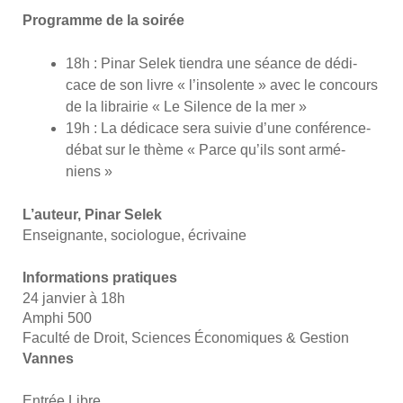
Pro­gramme de la soi­rée
18h : Pinar Selek tien­dra une séance de dédi­
cace de son livre « l’in­so­lente » avec le concours
de la librai­rie « Le Silence de la mer »
19h : La dédi­cace sera sui­vie d’une confé­rence-
débat sur le thème « Parce qu’ils sont armé­
niens »
L’au­teur, Pinar Selek
Ensei­gnante, socio­logue, écri­vaine
Infor­ma­tions pra­tiques
24 jan­vier à 18h
Amphi 500
Facul­té de Droit, Sciences Éco­no­miques & Ges­tion
Vannes
Entrée Libre