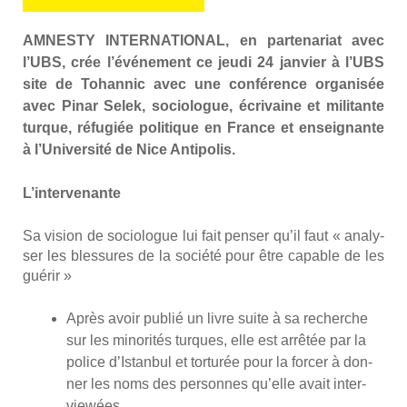
AMNESTY INTERNATIONAL, en par­te­na­riat avec
l’UBS, crée l’événement ce jeu­di 24 jan­vier à l’UBS
site de Tohan­nic avec une confé­rence orga­ni­sée
avec Pinar Selek, socio­logue, écri­vaine et mili­tante
turque, réfu­giée poli­tique en France et ensei­gnante
à l’Université de Nice Anti­po­lis.
L’in­ter­ve­nante
Sa vision de socio­logue lui fait pen­ser qu’il faut « ana­ly­
ser les bles­sures de la socié­té pour être capable de les
gué­rir »
Après avoir publié un livre suite à sa recherche
sur les mino­ri­tés turques, elle est arrê­tée par la
police d’Istanbul et tor­tu­rée pour la for­cer à don­
ner les noms des per­sonnes qu’elle avait inter­
viewées.