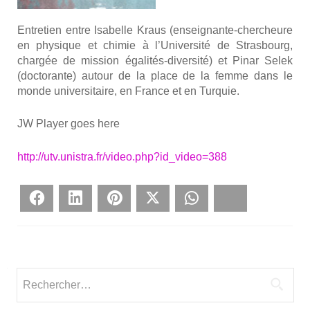
Entre­tien entre Isa­belle Kraus (ensei­gnante-cher­cheure
en phy­sique et chi­mie à l’Université de Stras­bourg,
char­gée de mis­sion éga­li­tés-diver­si­té) et Pinar Selek
(doc­to­rante) autour de la place de la femme dans le
monde uni­ver­si­taire, en France et en Tur­quie.
JW Player goes here
http://utv.unistra.fr/video.php?id_video=388
Face­book
Lin­ke­dIn
Pin­te­rest
Twit­ter
What­sApp
Blues­ky
Rechercher :