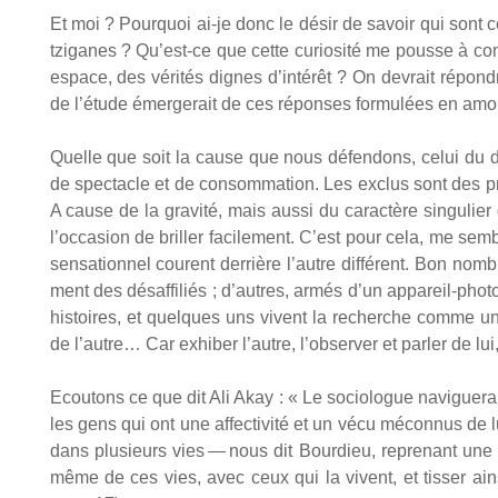
Et moi ? Pour­quoi ai-je donc le désir de savoir qui sont ce
tzi­ganes ? Qu’est-ce que cette curio­si­té me pousse à com­
espace, des véri­tés dignes d’intérêt ? On devrait répondre 
de l’étude émer­ge­rait de ces réponses for­mu­lées en amo
Quelle que soit la cause que nous défen­dons, celui du 
de spec­tacle et de consom­ma­tion. Les exclus sont des proi
A cause de la gra­vi­té, mais aus­si du carac­tère sin­gu­lie
l’occasion de briller faci­le­ment. C’est pour cela, me semble
sen­sa­tion­nel courent der­rière l’autre dif­fé­rent. Bon 
ment des désaf­fi­liés ; d’autres, armés d’un appa­reil-pho­
his­toires, et quelques uns vivent la recherche comme une a
de l’autre… Car exhi­ber l’autre, l’observer et par­ler de l
Ecou­tons ce que dit Ali Akay : « Le socio­logue navi­gue­ra
les gens qui ont une affec­ti­vi­té et un vécu mécon­nus de l
dans plu­sieurs vies — nous dit Bour­dieu, repre­nant une ph
même de ces vies, avec ceux qui la vivent, et tis­ser ain­si