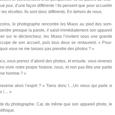
e jour, d’une façon dif­fé­rente ! Ils pensent que pour accueillir
ce les récoltes. Ils sont donc dif­fé­rents. En dehors de nous.
coins, le pho­to­graphe ren­contre les Miaos au pied des som­
erdre presque la parole, il sai­sit immé­dia­te­ment son appa­reil
er sur le déclen­cheur, les Miaos l’invitent sous une grande
’occupe de son accueil, puis tous deux se res­taurent. « Pour­
uoi vous ne me lais­sez pas prendre des pho­tos ? »
s, vous pre­nez d’abord des pho­tos, et ensuite, vous reve­nez
ns vivre notre propre his­toire, nous, et non pas être une par­tie
jeune homme ? »
tra­verse alors l’esprit ? « Tiens donc !…Un vieux qui parle si
ux !… »
de du pho­to­graphe. Car, de même que son appa­reil pho­to, le
 éthique.