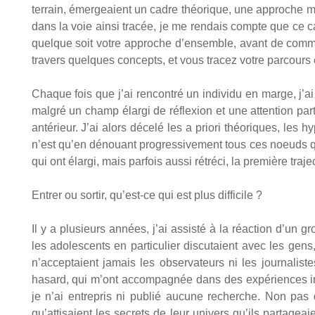
ter­rain, émer­geaient un cadre théo­rique, une approche m
dans la voie ain­si tra­cée, je me ren­dais compte que ce cad
quelque soit votre approche d’ensemble, avant de com­men
tra­vers quelques concepts, et vous tra­cez votre par­cours e
Chaque fois que j’ai ren­con­tré un indi­vi­du en marge, j’ai
mal­gré un champ élar­gi de réflexion et une atten­tion par­t
anté­rieur. J’ai alors déce­lé les a prio­ri théo­riques, le
n’est qu’en dénouant pro­gres­si­ve­ment tous ces noeuds que
qui ont élar­gi, mais par­fois aus­si rétré­ci, la pre­mière tra­j
Entrer ou sor­tir, qu’est-ce qui est plus dif­fi­cile ?
Il y a plu­sieurs années, j’ai assis­té à la réac­tion d’un
les ado­les­cents en par­ti­cu­lier dis­cu­taient avec les g
n’acceptaient jamais les obser­va­teurs ni les jour­na­l
hasard, qui m’ont accom­pa­gnée dans des expé­riences inso
je n’ai entre­pris ni publié aucune recherche. Non pas
qu’attisaient les secrets de leur uni­vers qu’ils par­ta­gea