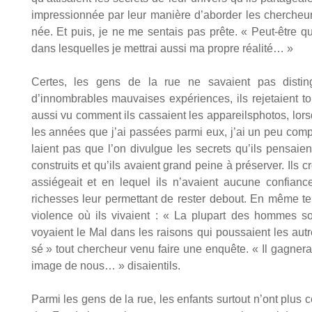
impres­sion­née par leur manière d’aborder les cher­cheurs,
née. Et puis, je ne me sen­tais pas prête. « Peut-être q
dans les­quelles je met­trai aus­si ma propre réa­li­té… »
Certes, les gens de la rue ne savaient pas dis­tin­g
d’innombrables mau­vaises expé­riences, ils reje­taient to
aus­si vu com­ment ils cas­saient les appa­reils­pho­tos, lo
les années que j’ai pas­sées par­mi eux, j’ai un peu com­
laient pas que l’on divulgue les secrets qu’ils pen­saient 
construits et qu’ils avaient grand peine à pré­ser­ver. Ils c
assié­geait et en lequel ils n’avaient aucune confianc
richesses leur per­met­tant de res­ter debout. En même te
vio­lence où ils vivaient : « La plu­part des hommes so
voyaient le Mal dans les rai­sons qui pous­saient les autres
sé » tout cher­cheur venu faire une enquête. « Il gagne­ra
image de nous… » disaien­tils.
Par­mi les gens de la rue, les enfants sur­tout n’ont plus 