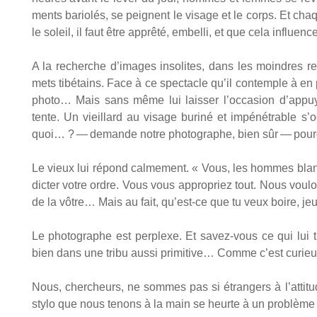
ments bario­lés, se peignent le visage et le corps. Et chaqu
le soleil, il faut être apprê­té, embel­li, et que cela influen
A la recherche d’images inso­lites, dans les moindres re
mets tibé­tains. Face à ce spec­tacle qu’il contemple à en p
pho­to… Mais sans même lui lais­ser l’occasion d’appuy
tente. Un vieillard au visage buri­né et impé­né­trable s
quoi… ? — demande notre pho­to­graphe, bien sûr — pour­q
Le vieux lui répond cal­me­ment. « Vous, les hommes blanc
dic­ter votre ordre. Vous vous appro­priez tout. Nous vou­lo
de la vôtre… Mais au fait, qu’est-ce que tu veux boire, 
Le pho­to­graphe est per­plexe. Et savez-vous ce qui lui 
bien dans une tri­bu aus­si pri­mi­tive… Comme c’est curie
Nous, cher­cheurs, ne sommes pas si étran­gers à l’attitu
sty­lo que nous tenons à la main se heurte à un pro­blème