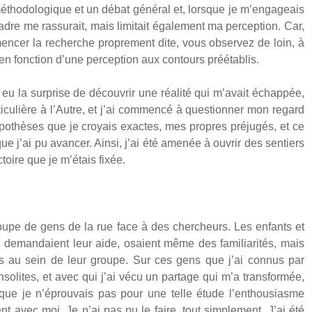
étho­do­lo­gique et un débat géné­ral et, lorsque je m’engageais
re me ras­su­rait, mais limi­tait éga­le­ment ma per­cep­tion. Car,
­cer la recherche pro­pre­ment dite, vous obser­vez de loin, à
n fonc­tion d’une per­cep­tion aux contours pré­éta­blis.
 eu la sur­prise de décou­vrir une réa­li­té qui m’avait échap­pée,
i­cu­lière à l’Autre, et j’ai com­men­cé à ques­tion­ner mon regard
s hypo­thèses que je croyais exactes, mes propres pré­ju­gés, et ce
 j’ai pu avan­cer. Ain­si, j’ai été ame­née à ouvrir des sen­tiers
ec­toire que je m’étais fixée.
 groupe de gens de la rue face à des cher­cheurs. Les enfants et
ens, deman­daient leur aide, osaient même des fami­lia­ri­tés, mais
istes au sein de leur groupe. Sur ces gens que j’ai connus par
­lites, et avec qui j’ai vécu un par­tage qui m’a trans­for­mée,
 que je n’éprouvais pas pour une telle étude l’enthousiasme
ient avec moi. Je n’ai pas pu le faire, tout sim­ple­ment. J’ai été