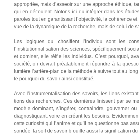
appro­priée, mais d’asseoir sur une approche éthique, tan
qui en découlent. Notons ici qu’intégrer dans les études le
paroles tout en garan­tis­sant l’objectivité, la cohé­rence et l
vue de la dyna­mique de la recherche, mais de celui de sa si
Les logiques qui cho­si­fient l’individu sont les con
l’institutionnalisation des sciences, spé­ci­fi­que­ment soc
et domi­ner, elle réi­fie les indi­vi­dus. C’est pour­quoi,
socié­té, on devrait préa­la­ble­ment répondre à la ques
lumière l’arrière-plan de la méthode à suivre tout au long 
le pour­quoi du savoir ain­si consti­tué.
Avec l’instrumentalisation des savoirs, les liens exis­tant
tions des recherches. Ces der­nières finissent par se met
modèle domi­nant, s’ingérer, contraindre, gou­ver­ner ou
diag­nos­ti­quant, voire en créant les besoins. Evi­dem­ment
cette curio­si­té qui l’anime et qu’il ne ques­tionne pas assez
son­dée, la soif de savoir brouille aus­si la signi­fi­ca­tion 