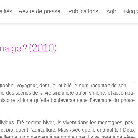
Aller
au
alités
Revue de presse
Publications
Agir
Biogr
contenu
principal
 marge ? (2010)
raphe- voya­geur, dont j’ai oublié le nom, racon­tait de son
phié des scènes de la vie sin­gu­lière qu’on y mène, et accom­pa­
oire si forte qu’elle bou­le­ver­sa toute l’aventure du pho­to­
di­vi­dus. Été comme hiver, ils vivent dans les mon­tagnes, pos­
 pra­tiquent l’agriculture. Mais avec quelle ori­gi­na­li­té ! Deux
llent et com­mencent à se pom­pon­ner. Ils se parent de vête­