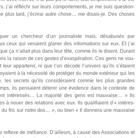
 j’ai réflé­chi sur leurs com­por­te­ments, je me suis ques­tion­
ue plus tard, j’écrirai autre chose… me disais-je. Des choses
uer un cher­cheur d’un jour­na­liste mais, désa­bu­sés par
us ceux qui venaient gla­ner des infor­ma­tions sur eux. Et j’ai
rsque ça n’allait plus dans leur tête, comme ils le disent. Durant
pris la rai­son de ces gestes d’exaspération. Ces gens ne vou­
leur appar­te­nir, ni que l’on décode l’univers qu’ils s’étaient
royaient à la néces­si­té de pro­té­ger du monde exté­rieur qui les
e, les secrets qu’ils consi­dé­raient comme les plus grandes
mps, ils pen­saient déte­nir une évi­dence dans le contexte de
nt inté­res­sés… La majo­ri­té des gens est mau­vaise… » Ils
 à nouer des rela­tions avec eux. Ils qua­li­fiaient d’« inté­res­
 du fric sur notre dos… », ou bien « Il don­ne­ra une mau­vaise
ce reflexe de méfiance. D’ailleurs, à cause des Asso­cia­tions et