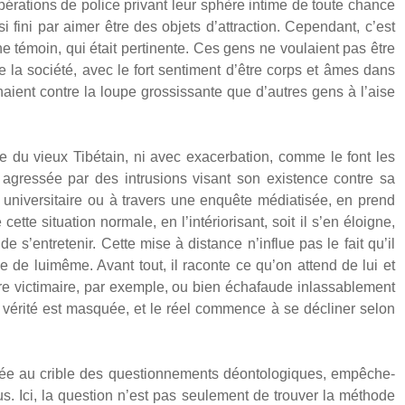
é­ra­tions de police pri­vant leur sphère intime de toute chance
si fini par aimer être des objets d’attraction. Cepen­dant, c’est
che témoin, qui était per­ti­nente. Ces gens ne vou­laient pas être
a socié­té, avec le fort sen­ti­ment d’être corps et âmes dans
ent contre la loupe gros­sis­sante que d’autres gens à l’aise
e du vieux Tibé­tain, ni avec exa­cer­ba­tion, comme le font les
 agres­sée par des intru­sions visant son exis­tence contre sa
uni­ver­si­taire ou à tra­vers une enquête média­ti­sée, en prend
te situa­tion nor­male, en l’intériorisant, soit il s’en éloigne,
 de s’entretenir. Cette mise à dis­tance n’influe pas le fait qu’il
le de lui­même. Avant tout, il raconte ce qu’on attend de lui et
­ture vic­ti­maire, par exemple, ou bien écha­faude inlas­sa­ble­ment
 la véri­té est mas­quée, et le réel com­mence à se décli­ner selon
ée au crible des ques­tion­ne­ments déon­to­lo­giques, empê­che­
lus. Ici, la ques­tion n’est pas seule­ment de trou­ver la méthode