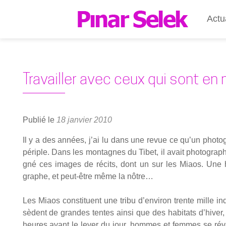
Actu
Travailler avec ceux qui sont en
Publié le
18 janvier 2010
Il y a des années, j’ai lu dans une revue ce qu’un pho­to­g
périple. Dans les mon­tagnes du Tibet, il avait pho­to­gra­
gné ces images de récits, dont un sur les Miaos. Une his­t
graphe, et peut-être même la nôtre…
Les Miaos consti­tuent une tri­bu d’environ trente mille in
sèdent de grandes tentes ain­si que des habi­tats d’hiver, et
heures avant le lever du jour, hommes et femmes se révei