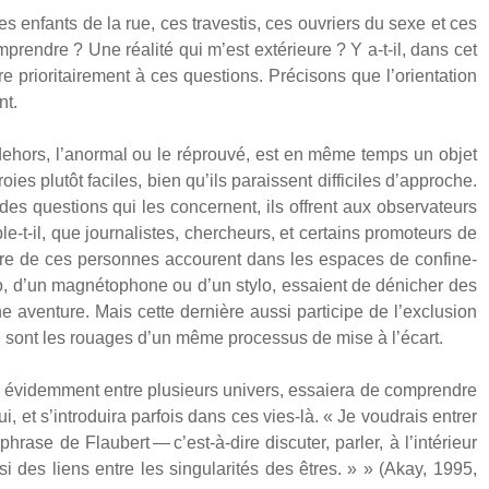
s enfants de la rue, ces tra­ves­tis, ces ouvriers du sexe et ces
prendre ? Une réa­li­té qui m’est exté­rieure ? Y a‑t-il, dans cet
prio­ri­tai­re­ment à ces ques­tions. Pré­ci­sons que l’orientation
nt.
dehors, l’anormal ou le réprou­vé, est en même temps un objet
es plu­tôt faciles, bien qu’ils paraissent dif­fi­ciles d’approche.
r des ques­tions qui les concernent, ils offrent aux obser­va­teurs
-t-il, que jour­na­listes, cher­cheurs, et cer­tains pro­mo­teurs de
nombre de ces per­sonnes accourent dans les espaces de confi­ne­
to, d’un magné­to­phone ou d’un sty­lo, essaient de déni­cher des
ven­ture. Mais cette der­nière aus­si par­ti­cipe de l’exclusion
ui, sont les rouages d’un même pro­ces­sus de mise à l’écart.
 évi­dem­ment entre plu­sieurs uni­vers, essaie­ra de com­prendre
ui, et s’introduira par­fois dans ces vies-là. « Je vou­drais entrer
rase de Flau­bert — c’est-à-dire dis­cu­ter, par­ler, à l’intérieur
 des liens entre les sin­gu­la­ri­tés des êtres. » » (Akay, 1995,