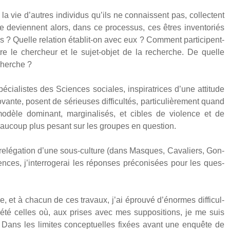
a vie d’autres indi­vi­dus qu’ils ne connaissent pas, col­lectent
e deviennent alors, dans ce pro­ces­sus, ces êtres inven­to­riés
ques ? Quelle rela­tion éta­blit-on avec eux ? Com­ment par­ti­cipent-
e le cher­cheur et le sujet-objet de la recherche. De quelle
cherche ?
­cia­listes des Sciences sociales, ins­pi­ra­trices d’une atti­tude
nte, posent de sérieuses dif­fi­cul­tés, par­ti­cu­liè­re­ment quand
dèle domi­nant, mar­gi­na­li­sés, et cibles de vio­lence et de
eau­coup plus pesant sur les groupes en ques­tion.
 relé­ga­tion d’une sous-culture (dans Masques, Cava­liers, Gon­
iences, j’interrogerai les réponses pré­co­ni­sées pour les ques­
 et à cha­cun de ces tra­vaux, j’ai éprou­vé d’énormes dif­fi­cul­
été celles où, aux prises avec mes sup­po­si­tions, je me suis
ée. Dans les limites concep­tuelles fixées avant une enquête de