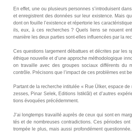
En effet, une ou plu­sieurs per­sonnes s’introduisent dans l
et enre­gistrent des don­nées sur leur exis­tence. Mais qu
dont on fouille l’existence et réper­to­rie les carac­té­ris­ti
ils, eux, à ces recherches ? Quels liens se nouent entr
manière les deux par­ties sont-elles influen­cées par la re
Ces ques­tions lar­ge­ment débat­tues et décrites par les spé
éthique nou­velle et d’une approche métho­do­lo­gique inno­va
on tra­vaille avec des groupes sociaux dif­fé­rents du mo
contrôle. Pré­ci­sons que l’impact de ces pro­blèmes est b
Par­tant de la recherche inti­tu­lée « Rue Ülker, espace de
zesses, Pinar Selek, Edi­tions Istik­lâl) et d’autres expé­r
tions évo­quées pré­cé­dem­ment.
J’ai long­temps tra­vaillé auprès de ceux qui sont en marge,
tés et de nom­breuses contra­dic­tions. Ces périodes ont 
trom­pée le plus, mais aus­si pro­fon­dé­ment ques­tion­n