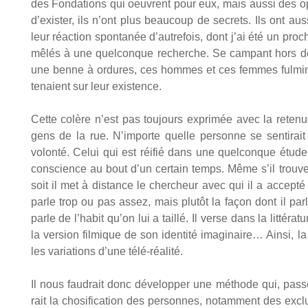
des Fon­da­tions qui oeuvrent pour eux, mais aus­si des op
d’exister, ils n’ont plus beau­coup de secrets. Ils ont aus­
leur réac­tion spon­ta­née d’autrefois, dont j’ai été un pro
mêlés à une quel­conque recherche. Se cam­pant hors de l
une benne à ordures, ces hommes et ces femmes ful­mi­nai
tenaient sur leur exis­tence.
Cette colère n’est pas tou­jours expri­mée avec la rete­nu
gens de la rue. N’importe quelle per­sonne se sen­ti­rait
volon­té. Celui qui est réi­fié dans une quel­conque étude 
conscience au bout d’un cer­tain temps. Même s’il trouve cet
soit il met à dis­tance le cher­cheur avec qui il a accep­té
parle trop ou pas assez, mais plu­tôt la façon dont il par
parle de l’habit qu’on lui a taillé. Il verse dans la lit­té­ra
la ver­sion fil­mique de son iden­ti­té ima­gi­naire… Ain­si,
les varia­tions d’une télé-réa­li­té.
Il nous fau­drait donc déve­lop­per une méthode qui, pas­s
rait la cho­si­fi­ca­tion des per­sonnes, notam­ment des exc