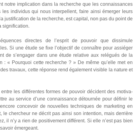
t notre impli­ca­tion dans la recherche que les connais­sances
s indi­vi­dus qui nous inter­pellent, faire ain­si émer­ger leurs
a jus­ti­fi­ca­tion de la recherche, est capi­tal, non pas du point de
gni­fi­ca­tion.
sé­quences directes de l’esprit de pou­voir que dis­si­mule
iales. Si une étude se fixe l’objectif de connaître pour assié­ger
 avant de s’engager dans une étude rela­tive aux relé­gués de la
­tion : « Pour­quoi cette recherche ? » De même qu’elle met en
des tra­vaux, cette réponse rend éga­le­ment visible la nature et
 entre les dif­fé­rentes formes de pou­voir décident des moti­va­
tre au ser­vice d’une connais­sance détour­née pour défi­nir le
 encore conce­voir de nou­velles tech­niques de mar­ke­ting en
, le cher­cheur ne décrit pas ain­si son inten­tion, mais der­rière
, il n’y a rien de posi­ti­ve­ment dif­fé­rent. Si elle n’est pas bien
du savoir émer­geant.