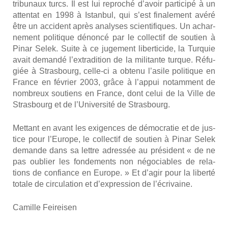
tri­bu­naux turcs. Il est lui repro­ché d’avoir par­ti­ci­pé à un
atten­tat en 1998 à Istan­bul, qui s’est fina­le­ment avé­ré
être un acci­dent après ana­lyses scien­ti­fiques. Un achar­
ne­ment poli­tique dénon­cé par le col­lec­tif de sou­tien à
Pinar Selek. Suite à ce juge­ment liber­ti­cide, la Tur­quie
avait deman­dé l’extradition de la mili­tante turque. Réfu­
giée à Stras­bourg, celle-ci a obte­nu l’asile poli­tique en
France en février 2003, grâce à l’appui notam­ment de
nom­breux sou­tiens en France, dont celui de la Ville de
Stras­bourg et de l’Université de Stras­bourg.
Met­tant en avant les exi­gences de démo­cra­tie et de jus­
tice pour l’Europe, le col­lec­tif de sou­tien à Pinar Selek
demande dans sa lettre adres­sée au pré­sident « de ne
pas oublier les fon­de­ments non négo­ciables de rela­
tions de confiance en Europe. » Et d’agir pour la liber­té
totale de cir­cu­la­tion et d’expression de l’écrivaine.
Camille Fei­rei­sen