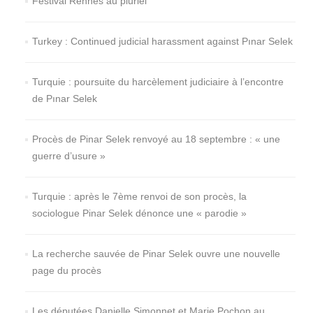
Festival Rennes au pluriel
Turkey : Continued judicial harassment against Pınar Selek
Turquie : poursuite du harcèlement judiciaire à l’encontre
de Pınar Selek
Procès de Pinar Selek renvoyé au 18 septembre : « une
guerre d’usure »
Turquie : après le 7ème renvoi de son procès, la
sociologue Pinar Selek dénonce une « parodie »
La recherche sauvée de Pinar Selek ouvre une nouvelle
page du procès
Les députées Danielle Simonnet et Marie Pochon au