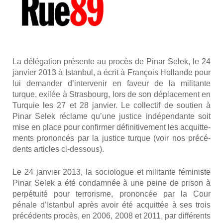
La délé­ga­tion pré­sente au pro­cès de Pinar Selek, le 24
jan­vier 2013 à Istan­bul, a écrit à Fran­çois Hol­lande pour
lui deman­der d’intervenir en faveur de la mili­tante
turque, exi­lée à Stras­bourg, lors de son dépla­ce­ment en
Tur­quie les 27 et 28 jan­vier. Le col­lec­tif de sou­tien à
Pinar Selek réclame qu’une jus­tice indé­pen­dante soit
mise en place pour confir­mer défi­ni­ti­ve­ment les acquit­te­
ments pro­non­cés par la jus­tice turque (voir nos pré­cé­
dents articles ci-des­sous).
Le 24 jan­vier 2013, la socio­logue et mili­tante fémi­niste
Pinar Selek a été condam­née à une peine de pri­son à
per­pé­tui­té pour ter­ro­risme, pro­non­cée par la Cour
pénale d’Istanbul après avoir été acquit­tée à ses trois
pré­cé­dents pro­cès, en 2006, 2008 et 2011, par dif­fé­rents