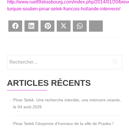
http://www.rue89strasbourg.com/index.php/2014/01/20/breve
turquie-soutien-pinar-selek-francois-hollande-intervenir/
Face­book
Lin­ke­dIn
Pin­te­rest
Twit­ter
What­sApp
Blues­ky
Rechercher :
ARTICLES RÉCENTS
Pinar Selek. Une recherche interdite, une mémoire vivante,
le 04 août 2026
Pinar Selek Citoyenne d’honneur de la ville de Prades !