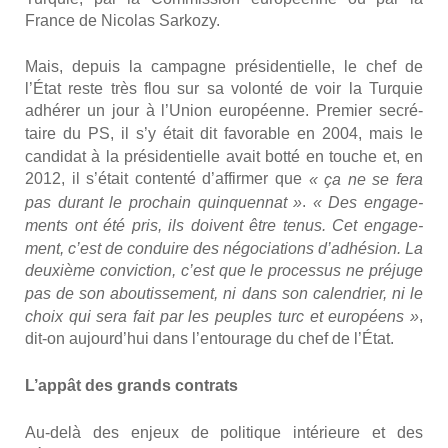
France de Nico­las Sar­ko­zy.
Mais, depuis la cam­pagne pré­si­den­tielle, le chef de
l’État reste très flou sur sa volon­té de voir la Tur­quie
adhé­rer un jour à l’Union euro­péenne. Pre­mier secré­
taire du PS, il s’y était dit favo­rable
en 2004
, mais le
can­di­dat à la pré­si­den­tielle avait bot­té en touche et, en
2012, il s’était conten­té d’affirmer que
« ça ne se fera
.
pas durant le pro­chain quin­quen­nat »
« Des enga­ge­
ments ont été pris, ils doivent être tenus. Cet enga­ge­
ment, c’est de conduire des négo­cia­tions d’adhésion. La
deuxième convic­tion, c’est que le pro­ces­sus ne pré­juge
pas de son abou­tis­se­ment, ni dans son calen­drier, ni le
,
choix qui sera fait par les peuples turc et euro­péens »
dit-on aujourd’hui dans l’entourage du chef de l’État.
L’ap­pât des grands contrats
Au-delà des enjeux de poli­tique inté­rieure et des