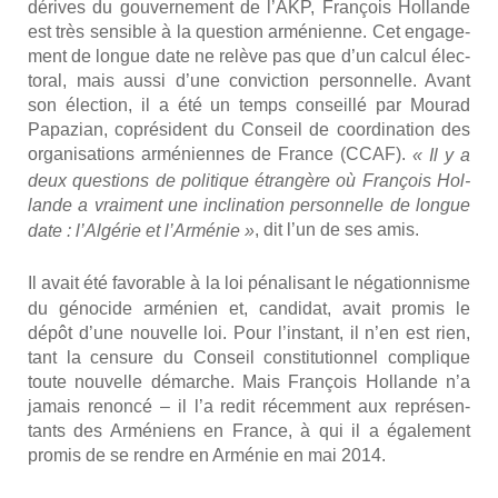
dérives du gou­ver­ne­ment de l’AKP, Fran­çois Hol­lande
est très sen­sible à la ques­tion armé­nienne. Cet enga­ge­
ment de longue date ne relève pas que d’un cal­cul élec­
to­ral, mais aus­si d’une convic­tion per­son­nelle. Avant
son élec­tion, il a été un temps conseillé par Mou­rad
Papa­zian, copré­sident du Conseil de coor­di­na­tion des
orga­ni­sa­tions armé­niennes de France (CCAF).
« Il y a
deux ques­tions de poli­tique étran­gère où Fran­çois Hol­
lande a vrai­ment une incli­na­tion per­son­nelle de longue
, dit l’un de ses amis.
date : l’Algérie et l’Arménie »
Il
avait été favo­rable à la loi péna­li­sant
le néga­tion­nisme
du géno­cide armé­nien et, can­di­dat, avait pro­mis le
dépôt d’une nou­velle loi. Pour l’instant, il n’en est rien,
tant la cen­sure du Conseil consti­tu­tion­nel com­plique
toute nou­velle démarche. Mais Fran­çois Hol­lande n’a
jamais renon­cé – il l’a redit récem­ment aux repré­sen­
tants des Armé­niens en France, à qui il a éga­le­ment
pro­mis de se rendre en Armé­nie en mai 2014.