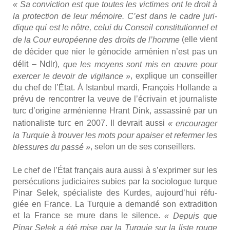
« Sa convic­tion est que toutes les vic­times ont le droit à
la pro­tec­tion de leur mémoire. C’est dans le cadre juri­
dique qui est le nôtre, celui du Conseil consti­tu­tion­nel et
(
elle vient
de la Cour euro­péenne des droits de l’homme
de déci­der que nier le géno­cide armé­nien n’est pas un
délit
– Ndlr)
, que les moyens sont mis en œuvre pour
, explique un conseiller
exer­cer le devoir de vigi­lance »
du chef de l’État. À Istan­bul mar­di, Fran­çois Hol­lande a
pré­vu de ren­con­trer la veuve de l’écrivain et jour­na­liste
turc d’origine armé­nienne
Hrant Dink, assas­si­né par un
natio­na­liste turc en 2007
. Il devrait aus­si
«
encou­ra­ger
la Tur­quie à trou­ver les mots pour apai­ser et refer­mer les
, selon un de ses conseillers.
bles­sures du pas­sé »
Le chef de l’État fran­çais aura aus­si à s’exprimer sur les
per­sé­cu­tions judi­ciaires subies par la socio­logue turque
Pinar Selek, spé­cia­liste des Kurdes, aujourd’hui réfu­
giée en France. La Tur­quie a deman­dé son extra­di­tion
et la France se mure dans le silence.
«
Depuis que
Pinar Selek a été mise par la Tur­quie sur la liste rouge