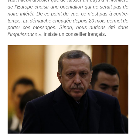
de l’Europe choi­sir une orien­ta­tion qui ne serait pas de
notre inté­rêt. De ce point de vue, ce n’est pas à contre­
temps. La démarche enga­gée depuis 20 mois per­met de
por­ter ces mes­sages. Sinon, nous aurions été dans
, insiste un conseiller fran­çais.
l’impuissance »