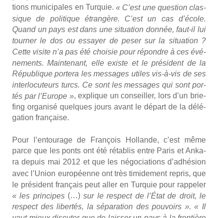
tions muni­ci­pales en Tur­quie.
« C’est une ques­tion clas­
sique de poli­tique étran­gère. C’est un cas d’école.
Quand un pays est dans une situa­tion don­née, faut-il lui
tour­ner le dos ou essayer de peser sur la situa­tion ?
Cette visite n’a pas été choi­sie pour répondre à ces évé­
ne­ments. Main­te­nant, elle existe et le pré­sident de la
Répu­blique por­te­ra les mes­sages utiles vis-à-vis de ses
inter­lo­cu­teurs turcs. Ce sont les mes­sages qui sont por­
, explique un conseiller, lors d’un brie­
tés par l’Europe »
fing orga­ni­sé quelques jours avant le départ de la délé­
ga­tion fran­çaise.
Pour l’entourage de Fran­çois Hol­lande, c’est même
parce que les ponts ont été réta­blis entre Paris et Anka­
ra depuis mai 2012 et que
les négo­cia­tions d’adhésion
avec l’Union euro­péenne ont très timi­de­ment repris,
que
le pré­sident fran­çais peut aller en Tur­quie pour rap­pe­ler
(…)
« les prin­cipes
sur le res­pect de l’État de droit, le
res­pect des liber­tés, la sépa­ra­tion des pou­voirs ». « Il
vaut mieux dis­cu­ter que de lais­ser un pays à la fron­tière