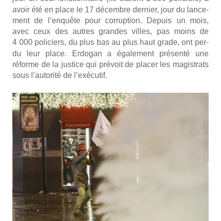
avoir été en place le 17 décembre der­nier, jour du lan­ce­
ment de l’enquête pour cor­rup­tion. Depuis un mois,
avec ceux des autres grandes villes, pas moins de
4
000 poli­ciers, du plus bas au plus haut grade, ont per­
du leur place. Erdo­gan a éga­le­ment pré­sen­té une
réforme de la jus­tice qui pré­voit de pla­cer les magis­trats
sous l’autorité de l’exécutif.