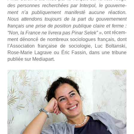
des per­sonnes recher­chées par Inter­pol, le gou­ver­ne­
ment n’a publi­que­ment mani­fes­té aucune réac­tion.
Nous atten­dons tou­jours de la part du gou­ver­ne­ment
fran­çais une prise de posi­tion publique claire et ferme :
, ont récem­
“Non, la France ne livre­ra pas Pinar Selek” »
ment dénon­cé de nom­breux socio­logues fran­çais, dont
l’Association fran­çaise de socio­lo­gie, Luc Bol­tans­ki,
Rose-Marie Lagrave ou Éric Fas­sin, dans une tri­bune
publiée sur Media­part.