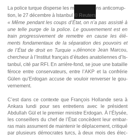
La police turque dis­perse les mani­fes­ta­tions anti­cor­rup­
tion, le 27 décembre à Istan­bul
© Reu­ters
« Même pen­dant les coups d’État, on n’a pas assis­té à
une telle purge de la police. Le gou­ver­ne­ment est en
train pro­gres­si­ve­ment de remettre en cause les élé­
ments fon­da­men­taux de la sépa­ra­tion des pou­voirs et
,
dénonce Jean Mar­cou,
de l’État de droit en Tur­quie »
cher­cheur à l’Ins­ti­tut fran­çais d’é­tudes ana­to­liennes d’Is­
tan­bul, cité par RFI
. En arrière-fond, se joue une bataille
féroce entre conser­va­teurs,
entre l’AKP et la confré­rie
Gülen
qu’Erdogan accuse de vou­loir ren­ver­ser le gou­
ver­ne­ment.
C’est dans ce contexte que Fran­çois Hol­lande sera à
Anka­ra lun­di pour ses entre­tiens avec le pré­sident
Abdul­lah Gül et le pre­mier ministre Erdo­gan. À l’Élysée,
les conseillers du chef de l’État concèdent leur embar­
ras mais assument de main­te­nir le dépla­ce­ment, cri­ti­qué
par plu­sieurs démo­crates turcs, à deux mois des élec­