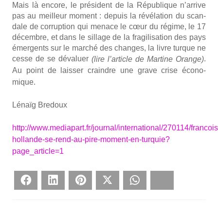
Mais là encore, le pré­sident de la Répu­blique n’arrive
pas au meilleur moment : depuis la révé­la­tion du scan­
dale de cor­rup­tion qui menace le cœur du régime, le 17
décembre, et dans le sillage de la fra­gi­li­sa­tion des pays
émer­gents sur le mar­ché des changes, la livre turque ne
cesse de se déva­luer
.
(lire l’article de Mar­tine Orange)
Au point de
lais­ser craindre une grave crise éco­no­
mique
.
Lénaïg Bre­doux
http://www.mediapart.fr/journal/international/270114/francois
hollande-se-rend-au-pire-moment-en-turquie?
page_article=1
Face­book
Lin­ke­dIn
Pin­te­rest
Twit­ter
What­sApp
Blues­ky