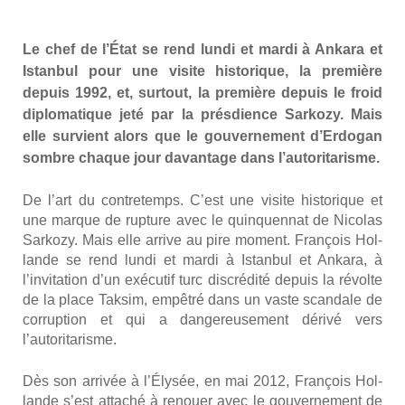
Le chef de l’É­tat se rend lun­di et mar­di à Anka­ra et
Istan­bul pour une visite his­to­rique, la pre­mière
depuis 1992, et, sur­tout, la pre­mière depuis le froid
diplo­ma­tique jeté par la pré­sdience Sar­ko­zy. Mais
elle sur­vient alors que le gou­ver­ne­ment d’Erdogan
sombre chaque jour davan­tage dans l’autoritarisme.
De l’art du contre­temps. C’est une visite his­to­rique et
une marque de rup­ture avec le quin­quen­nat de Nico­las
Sar­ko­zy. Mais elle arrive au pire moment. Fran­çois Hol­
lande se rend lun­di et mar­di à Istan­bul et Anka­ra, à
l’invitation d’un exé­cu­tif turc dis­cré­di­té depuis la révolte
de la place Tak­sim, empê­tré dans un vaste scan­dale de
cor­rup­tion et qui a dan­ge­reu­se­ment déri­vé vers
l’autoritarisme.
Dès son arri­vée à l’Élysée, en mai 2012, Fran­çois Hol­
lande s’est atta­ché à renouer avec le gou­ver­ne­ment de