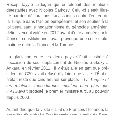
Recep Tayyip Erdo­gan qui entre­te­nait des rela­tions
détes­tables avec Nico­las Sar­ko­zy. Celui-ci s’était illus­
tré par des décla­ra­tions fra­cas­santes contre l’entrée de
la Tur­quie dans l’Union euro­péenne, et son sou­tien à la
loi péna­li­sant le néga­tion­nisme du géno­cide armé­nien,
défi­ni­ti­ve­ment votée en 2012 avant d’être abro­gée par le
Conseil consti­tu­tion­nel,
avait pro­vo­qué une crise diplo­
ma­tique
entre la France et la Tur­quie.
La gla­cia­tion entre les deux pays s’était illus­trée à
l’occasion du seul dépla­ce­ment de Nico­las Sar­ko­zy à
Anka­ra, en février 2011 : il y était allé en tant que pré­
sident du G20, avait refu­sé d’y faire une visite d’État et
n’était res­té que cinq heures sur place.
« La Tur­quie et
les rela­tions fran­co-turques méritent bien plus que
,
avait pro­tes­té le pre­mier ministre turc, au pou­voir
cela »
depuis 2003
.
Autant dire que la visite d’État de Fran­çois Hol­lande, la