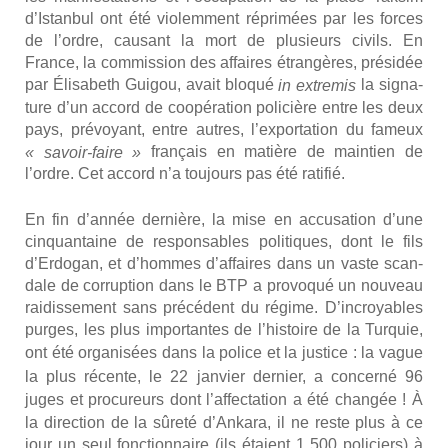
d’Istanbul ont été vio­lem­ment répri­mées par les forces
de l’ordre, cau­sant la mort de plu­sieurs civils. En
France, la com­mis­sion des affaires étran­gères, pré­si­dée
par Éli­sa­beth Gui­gou, avait blo­qué
la signa­
in extre­mis
ture d’un accord de coopé­ra­tion poli­cière entre les deux
pays, pré­voyant, entre autres, l’exportation du fameux
fran­çais en matière de main­tien de
« savoir-faire »
l’ordre. Cet accord n’a tou­jours pas été rati­fié.
En fin d’année der­nière, la mise en accu­sa­tion d’une
cin­quan­taine de res­pon­sables poli­tiques, dont le fils
d’Erdogan, et d’hommes d’affaires dans un vaste scan­
dale de cor­rup­tion dans le BTP a pro­vo­qué un nou­veau
rai­dis­se­ment sans pré­cé­dent du régime. D’incroyables
purges, les plus impor­tantes de l’histoire de la Tur­quie,
ont été orga­ni­sées dans la police et la jus­tice :
la vague
la plus récente, le 22 jan­vier der­nier
, a concer­né 96
juges et pro­cu­reurs dont l’affectation a été chan­gée
! À
la direc­tion de la sûre­té d’Ankara, il ne reste plus à ce
jour un seul fonc­tion­naire (ils étaient 1
500 poli­ciers) à