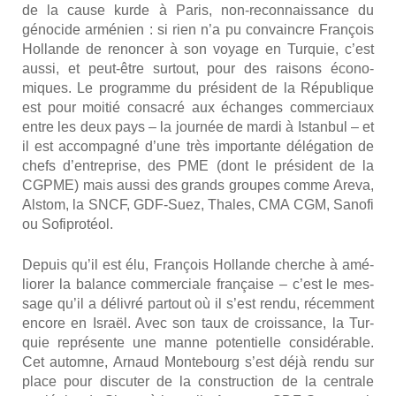
de la cause kurde à Paris, non-recon­nais­sance du
géno­cide armé­nien : si rien n’a pu convaincre Fran­çois
Hol­lande de renon­cer à son voyage en Tur­quie, c’est
aus­si, et peut-être sur­tout, pour des rai­sons éco­no­
miques. Le pro­gramme du pré­sident de la Répu­blique
est pour moi­tié consa­cré aux échanges com­mer­ciaux
entre les deux pays – la jour­née de mar­di à Istan­bul – et
il est accom­pa­gné d’une très impor­tante délé­ga­tion de
chefs d’entreprise, des PME (dont le pré­sident de la
CGPME) mais aus­si des grands groupes comme Are­va,
Alstom, la SNCF, GDF-Suez, Thales, CMA CGM, Sano­fi
ou Sofi­pro­téol.
Depuis qu’il est élu, Fran­çois Hol­lande cherche à amé­
lio­rer la balance com­mer­ciale fran­çaise – c’est le mes­
sage qu’il a déli­vré par­tout où il s’est ren­du, récem­ment
encore en Israël. Avec son taux de crois­sance, la Tur­
quie repré­sente une manne poten­tielle consi­dé­rable.
Cet automne, Arnaud Mon­te­bourg s’est déjà ren­du sur
place pour dis­cu­ter de la construc­tion de la cen­trale