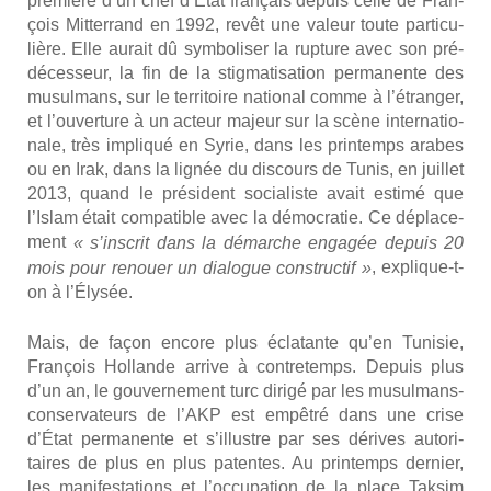
pre­mière d’un chef d’État fran­çais depuis celle de Fran­
çois Mit­ter­rand en 1992, revêt une valeur toute par­ti­cu­
lière. Elle aurait dû sym­bo­li­ser la rup­ture avec son pré­
dé­ces­seur, la fin de la stig­ma­ti­sa­tion per­ma­nente des
musul­mans, sur le ter­ri­toire natio­nal comme à l’étranger,
et l’ouverture à un acteur majeur sur la scène inter­na­tio­
nale, très impli­qué en Syrie, dans les prin­temps arabes
ou en Irak, dans la lignée du dis­cours de Tunis, en juillet
2013, quand le pré­sident socia­liste avait esti­mé que
l’Islam était com­pa­tible avec la démo­cra­tie. Ce dépla­ce­
ment
« s’inscrit
dans la démarche enga­gée depuis 20
, explique-t-
mois pour renouer un dia­logue construc­tif »
on à l’Élysée.
Mais, de façon encore plus écla­tante qu’en Tuni­sie,
Fran­çois Hol­lande arrive à contre­temps. Depuis plus
d’un an, le gou­ver­ne­ment turc diri­gé par les musul­mans-
conser­va­teurs de l’AKP est empê­tré dans une crise
d’État per­ma­nente et s’illustre par ses dérives auto­ri­
taires de plus en plus patentes. Au prin­temps der­nier,
les mani­fes­ta­tions et l’occupation de la place Tak­sim