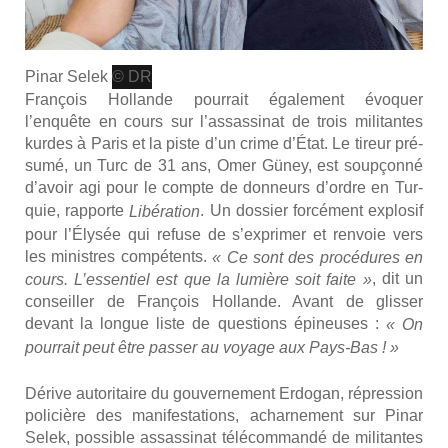
Pinar Selek
© DR
Fran­çois Hol­lande pour­rait éga­le­ment évo­quer
l’enquête en cours sur l’assassinat de trois mili­tantes
kurdes à Paris et la piste d’un crime d’État. Le tireur pré­
su­mé, un Turc de 31 ans, Omer Güney, est soup­çon­né
d’avoir agi pour le compte de don­neurs d’ordre en Tur­
quie,
rap­porte
. Un dos­sier for­cé­ment explo­sif
Libé­ra­tion
pour l’Élysée qui refuse de s’exprimer et ren­voie vers
les ministres com­pé­tents.
« Ce sont des pro­cé­dures en
, dit un
cours. L’essentiel est que la lumière soit faite »
conseiller de Fran­çois Hol­lande. Avant de glis­ser
devant la longue liste de ques­tions épi­neuses :
« On
pour­rait peut être pas­ser au voyage aux Pays-Bas ! »
Dérive auto­ri­taire du gou­ver­ne­ment Erdo­gan, répres­sion
poli­cière des mani­fes­ta­tions, achar­ne­ment sur Pinar
Selek, pos­sible assas­si­nat télé­com­man­dé de mili­tantes