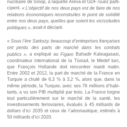
nucléaire de Sinop, à laquelle Are­va et GDF-Suez par­ti­
cipent.
« L’ob­jec­tif de nos deux pays est de faire de nos
rela­tions éco­no­miques recons­truites le point de soli­di­té
entre nos deux pays, quelles que soient les vicis­si­tudes
,
avait-il décla­ré
.
poli­tiques »
« Sous l’ère Sar­ko­zy, beau­coup d’en­tre­prises fran­çaises
ont per­du des parts de mar­ché dans les contrats
,
a expli­qué au
Baha­dir Kalea­ga­sa­si
,
publics »
Figa­ro
coor­di­na­teur inter­na­tio­nal de la Tüsiad, le Medef turc,
que Fran­çois Hol­lande doit ren­con­trer mar­di matin.
Entre 2002 et 2012, la part de mar­ché de la France en
Tur­quie a chu­té de 6,3
% à 3,2
%, alors que, dans la
même période, la Tur­quie, avec ses 76 mil­lions d’ha­bi­
tants, a vu son PIB mul­ti­plié par trois. La France lorgne
tout par­ti­cu­liè­re­ment sur le mar­ché de la san­té, les
inves­tis­se­ments fer­ro­viaires, éva­lués à 45 mil­liards de
dol­lars d’ici 2035 et ceux de l’aéronautique, esti­més à
50 mil­liards d’ici 2020.