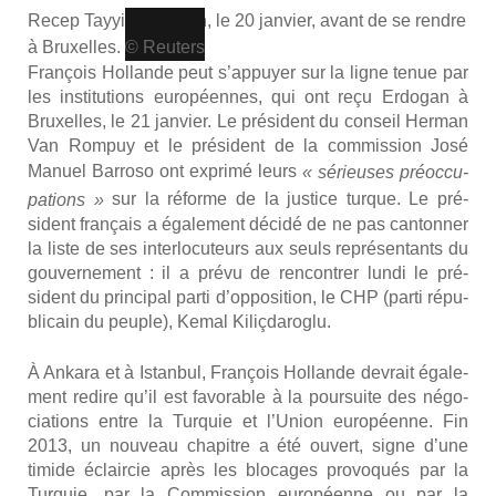
Recep Tayyip Erdo­gan, le 20 jan­vier, avant de se rendre
à Bruxelles.
© Reu­ters
Fran­çois Hol­lande peut s’appuyer sur la ligne tenue par
les ins­ti­tu­tions euro­péennes, qui ont reçu Erdo­gan à
Bruxelles, le 21 jan­vier. Le pré­sident du conseil Her­man
Van Rom­puy et le pré­sident de la com­mis­sion José
Manuel Bar­ro­so
ont expri­mé leurs
« sérieuses pré­oc­cu­
sur la réforme de la jus­tice turque
. Le pré­
pa­tions »
sident fran­çais a éga­le­ment déci­dé de ne pas can­ton­ner
la liste de ses inter­lo­cu­teurs aux seuls repré­sen­tants du
gou­ver­ne­ment : il a pré­vu de ren­con­trer lun­di le pré­
sident du prin­ci­pal par­ti d’opposition, le CHP (par­ti répu­
bli­cain du peuple), Kemal Kili­ç­da­ro­glu.
À Anka­ra et à Istan­bul, Fran­çois Hol­lande devrait éga­le­
ment redire qu’il est favo­rable à la pour­suite des négo­
cia­tions entre la Tur­quie et l’Union euro­péenne. Fin
2013, un nou­veau cha­pitre a été ouvert, signe d’une
timide éclair­cie après les blo­cages pro­vo­qués par la
Tur­quie, par la Com­mis­sion euro­péenne ou par la