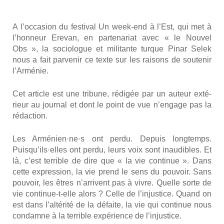
A l’occasion du fes­ti­val Un week-end à l’Est, qui met à
l’honneur Ere­van, en par­te­na­riat avec « le Nou­vel
Obs », la socio­logue et mili­tante turque Pinar Selek
nous a fait par­ve­nir ce texte sur les rai­sons de sou­te­nir
l’Arménie.
Cet article est une tri­bune, rédi­gée par un auteur exté­
rieur au jour­nal et dont le point de vue n’engage pas la
rédac­tion.
Les Arménien·ne·s ont per­du. Depuis long­temps.
Puisqu’ils·elles ont per­du, leurs voix sont inau­dibles. Et
là, c’est ter­rible de dire que « la vie conti­nue ». Dans
cette expres­sion, la vie prend le sens du pou­voir. Sans
pou­voir, les êtres n’arrivent pas à vivre. Quelle sorte de
vie conti­nue-t-elle alors ? Celle de l’injustice. Quand on
est dans l’altérité de la défaite, la vie qui conti­nue nous
condamne à la ter­rible expé­rience de l’injustice.