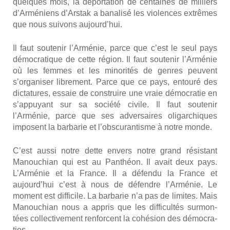
quelques mois, la dépor­ta­tion de cen­taines de mil­liers
d’Arméniens d’Arstak a bana­li­sé les vio­lences extrêmes
que nous sui­vons aujourd’hui.
Il faut sou­te­nir l’Arménie, parce que c’est le seul pays
démo­cra­tique de cette région. Il faut sou­te­nir l’Arménie
où les femmes et les mino­ri­tés de genres peuvent
s’organiser libre­ment. Parce que ce pays, entou­ré des
dic­ta­tures, essaie de construire une vraie démo­cra­tie en
s’appuyant sur sa socié­té civile. Il faut sou­te­nir
l’Arménie, parce que ses adver­saires oli­gar­chiques
imposent la bar­ba­rie et l’obscurantisme à notre monde.
C’est aus­si notre dette envers notre grand résis­tant
Manou­chian qui est au Pan­théon. Il avait deux pays.
L’Arménie et la France. Il a défen­du la France et
aujourd’hui c’est à nous de défendre l’Arménie. Le
moment est dif­fi­cile. La bar­ba­rie n’a pas de limites. Mais
Manou­chian nous a appris que les dif­fi­cul­tés sur­mon­
tées col­lec­ti­ve­ment ren­forcent la cohé­sion des démo­cra­
ties.