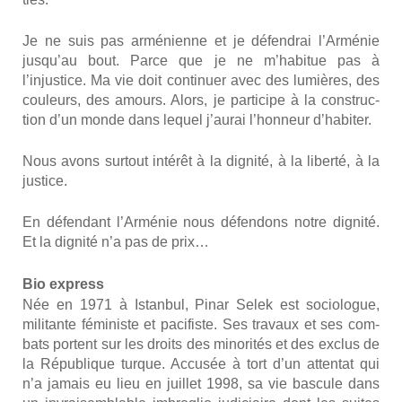
Je ne suis pas armé­nienne et je défen­drai l’Arménie
jusqu’au bout. Parce que je ne m’habitue pas à
l’injustice. Ma vie doit conti­nuer avec des lumières, des
cou­leurs, des amours. Alors, je par­ti­cipe à la construc­
tion d’un monde dans lequel j’aurai l’honneur d’habiter.
Nous avons sur­tout inté­rêt à la digni­té, à la liber­té, à la
jus­tice.
En défen­dant l’Arménie nous défen­dons notre digni­té.
Et la digni­té n’a pas de prix…
Bio express
Née en 1971 à Istan­bul, Pinar Selek est socio­logue,
mili­tante fémi­niste et paci­fiste. Ses tra­vaux et ses com­
bats portent sur les droits des mino­ri­tés et des exclus de
la Répu­blique turque. Accu­sée à tort d’un atten­tat qui
n’a jamais eu lieu en juillet 1998, sa vie bas­cule dans