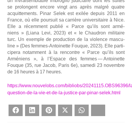
un invrai­sem­blable imbro­glio judi­ciaire dont les suites
se pro­longent encore vingt ans après mal­gré quatre
acquit­te­ments. Pinar Selek est exi­lée depuis 2011 en
France, où elle pour­suit sa car­rière uni­ver­si­taire à Nice.
Elle a récem­ment publié « Parce qu’ils sont armé­
niens » (Lia­na Levi, 2023) et « le Chau­dron mili­taire
turc. Un exemple de pro­duc­tion de la vio­lence mas­cu­
line » (Des femmes-Antoi­nette Fouque, 2023). Elle par­ti­
ci­pe­ra notam­ment à la ren­contre « Parce qu’ils sont
Armé­niens », à l’Espace des femmes — Antoi­nette
Fouque (35, rue Jacob, Paris 6e), same­di 23 novembre
de 16 heures à 17 heures.
https://www.nouvelobs.com/bibliobs/20241115.OBS96396/l
question-de-la-vie-et-de-la-justice-par-pinar-selek.html
Face­book
Lin­ke­dIn
Pin­te­rest
Twit­ter
What­sApp
Blues­ky