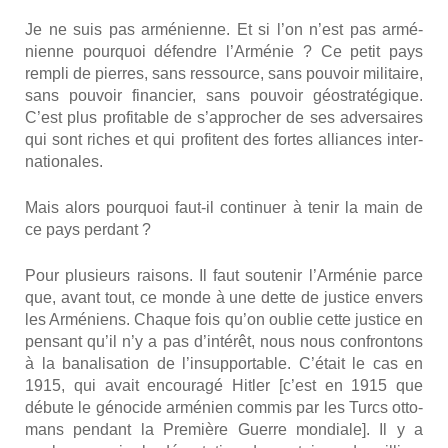
Je ne suis pas armé­nienne. Et si l’on n’est pas armé­
nienne pour­quoi défendre l’Arménie ? Ce petit pays
rem­pli de pierres, sans res­source, sans pou­voir mili­taire,
sans pou­voir finan­cier, sans pou­voir géos­tra­té­gique.
C’est plus pro­fi­table de s’approcher de ses adver­saires
qui sont riches et qui pro­fitent des fortes alliances inter­
na­tio­nales.
Mais alors pour­quoi faut-il conti­nuer à tenir la main de
ce pays per­dant ?
Pour plu­sieurs rai­sons. Il faut sou­te­nir l’Arménie parce
que, avant tout, ce monde à une dette de jus­tice envers
les Armé­niens. Chaque fois qu’on oublie cette jus­tice en
pen­sant qu’il n’y a pas d’intérêt, nous nous confron­tons
à la bana­li­sa­tion de l’insupportable. C’était le cas en
1915, qui avait encou­ra­gé Hit­ler [c’est en 1915 que
débute le géno­cide armé­nien com­mis par les Turcs otto­
mans pen­dant la Pre­mière Guerre mon­diale]. Il y a