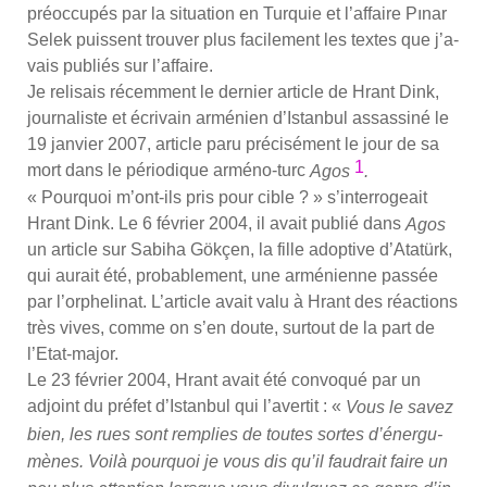
pré­oc­cu­pés par la situa­tion en Tur­quie et l’af­faire Pınar
Selek puissent trou­ver plus faci­le­ment les textes que j’a­
vais publiés sur l’af­faire.
Je reli­sais récem­ment le der­nier article de Hrant Dink,
jour­na­liste et écri­vain armé­nien d’Istanbul assas­si­né le
19 jan­vier 2007, article paru pré­ci­sé­ment le jour de sa
1
mort dans le pério­dique armé­no-turc
Agos
.
« Pour­quoi m’ont-ils pris pour cible ? » s’in­ter­ro­geait
Hrant Dink. Le 6 février 2004, il avait publié dans
Agos
un article sur Sabi­ha Gök­çen, la fille adop­tive d’A­tatürk,
qui aurait été, pro­ba­ble­ment, une armé­nienne pas­sée
par l’or­phe­li­nat. L’ar­ticle avait valu à Hrant des réac­tions
très vives, comme on s’en doute, sur­tout de la part de
l’E­tat-major.
Le 23 février 2004, Hrant avait été convo­qué par un
adjoint du pré­fet d’Istanbul qui l’a­ver­tit : «
Vous le savez
bien, les rues sont rem­plies de toutes sortes d’éner­gu­
mènes. Voi­là pour­quoi je vous dis qu’il fau­drait faire un