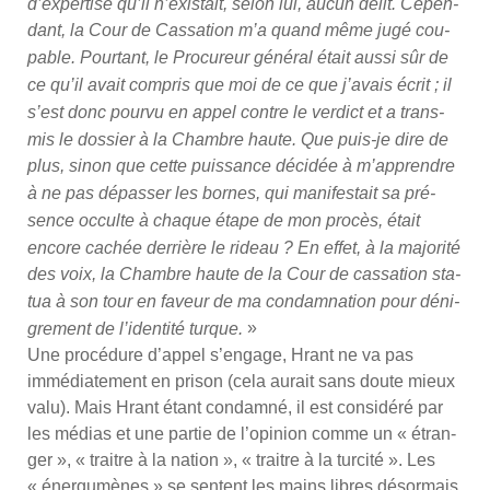
d’ex­per­tise qu’il n’exis­tait, selon lui, aucun délit. Cepen­
dant, la Cour de Cas­sa­tion m’a quand même jugé cou­
pable. Pour­tant, le Pro­cu­reur géné­ral était aus­si sûr de
ce qu’il avait com­pris que moi de ce que j’a­vais écrit ; il
s’est donc pour­vu en appel contre le ver­dict et a trans­
mis le dos­sier à la Chambre haute. Que puis-je dire de
plus, sinon que cette puis­sance déci­dée à m’ap­prendre
à ne pas dépas­ser les bornes, qui mani­fes­tait sa pré­
sence occulte à chaque étape de mon pro­cès, était
encore cachée der­rière le rideau ? En effet, à la majo­ri­té
des voix, la Chambre haute de la Cour de cas­sa­tion sta­
tua à son tour en faveur de ma condam­na­tion pour déni­
»
gre­ment de l’i­den­ti­té turque.
Une pro­cé­dure d’ap­pel s’en­gage, Hrant ne va pas
immé­dia­te­ment en pri­son (cela aurait sans doute mieux
valu). Mais Hrant étant condam­né, il est consi­dé­ré par
les médias et une par­tie de l’o­pi­nion comme un « étran­
ger », « traitre à la nation », « traitre à la tur­ci­té ». Les
« éner­gu­mènes » se sentent les mains libres désor­mais.