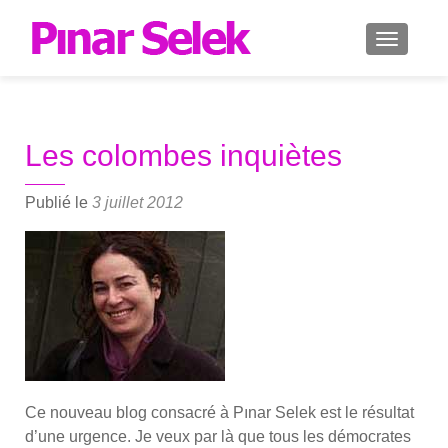
AFFICH
Les colombes inquiètes
Publié le
3 juillet 2012
Ce nou­veau blog consa­cré à Pınar Selek est le résul­tat
d’une urgence. Je veux par là que tous les démo­crates