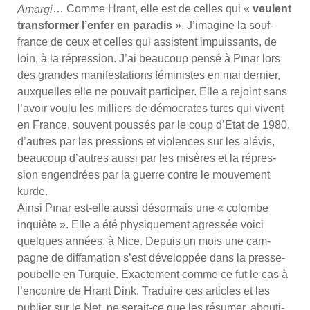
… Comme Hrant, elle est de celles qui «
veulent
Amar­gi
trans­for­mer l’en­fer en para­dis
». J’i­ma­gine la souf­
france de ceux et celles qui assistent impuis­sants, de
loin, à la répres­sion. J’ai beau­coup pen­sé à Pınar lors
des grandes mani­fes­ta­tions fémi­nistes en mai der­nier,
aux­quelles elle ne pou­vait par­ti­ci­per. Elle a rejoint sans
l’a­voir vou­lu les mil­liers de démo­crates turcs qui vivent
en France, sou­vent pous­sés par le coup d’E­tat de 1980,
d’autres par les pres­sions et vio­lences sur les alé­vis,
beau­coup d’autres aus­si par les misères et la répres­
sion engen­drées par la guerre contre le mou­ve­ment
kurde.
Ain­si Pınar est-elle aus­si désor­mais une « colombe
inquiète ». Elle a été phy­si­que­ment agres­sée voi­ci
quelques années, à Nice. Depuis un mois une cam­
pagne de dif­fa­ma­tion s’est déve­lop­pée dans la presse-
pou­belle en Tur­quie. Exac­te­ment comme ce fut le cas à
l’en­contre de Hrant Dink. Tra­duire ces articles et les
publier sur le Net, ne serait-ce que les résu­mer, abou­ti­