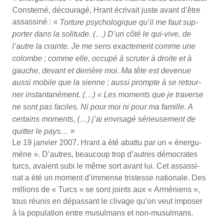
Conster­né, décou­ra­gé, Hrant écri­vait juste avant d’être
assas­si­né : «
Tor­ture psy­cho­lo­gique qu’il me faut sup­
por­ter dans la soli­tude. (…) D’un côté le qui-vive, de
l’autre la crainte. Je me sens exac­te­ment comme une
colombe ; comme elle, occu­pé à scru­ter à droite et à
gauche, devant et der­rière moi. Ma tête est deve­nue
aus­si mobile que la sienne ; aus­si prompte à se retour­
ner ins­tan­ta­né­ment. (…) « Les moments que je tra­verse
ne sont pas faciles. Ni pour moi ni pour ma famille. A
cer­tains moments, (…) j’ai envi­sa­gé sérieu­se­ment de
»
quit­ter le pays…
Le 19 jan­vier 2007, Hrant a été abat­tu par un « éner­gu­
mène ». D’autres, beau­coup trop d’autres démo­crates
turcs, avaient subi le même sort avant lui. Cet assas­si­
nat a été un moment d’im­mense tris­tesse natio­nale. Des
mil­lions de « Turcs » se sont joints aux « Armé­niens »,
tous réunis en dépas­sant le cli­vage qu’on veut impo­ser
à la popu­la­tion entre musul­mans et non-musul­mans.