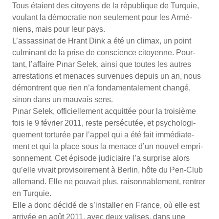
Tous étaient des citoyens de la répu­blique de Tur­quie,
vou­lant la démo­cra­tie non seule­ment pour les Armé­
niens, mais pour leur pays.
L’as­sas­si­nat de Hrant Dink a été un cli­max, un point
culmi­nant de la prise de conscience citoyenne. Pour­
tant, l’af­faire Pınar Selek, ain­si que toutes les autres
arres­ta­tions et menaces sur­ve­nues depuis un an, nous
démontrent que rien n’a fon­da­men­ta­le­ment chan­gé,
sinon dans un mau­vais sens.
Pınar Selek, offi­ciel­le­ment acquit­tée pour la troi­sième
fois le 9 février 2011, reste per­sé­cu­tée, et psy­cho­lo­gi­
que­ment tor­tu­rée par l’ap­pel qui a été fait immé­dia­te­
ment et qui la place sous la menace d’un nou­vel empri­
son­ne­ment. Cet épi­sode judi­ciaire l’a sur­prise alors
qu’elle vivait pro­vi­soi­re­ment à Ber­lin, hôte du Pen-Club
alle­mand. Elle ne pou­vait plus, rai­son­na­ble­ment, ren­trer
en Tur­quie.
Elle a donc déci­dé de s’ins­tal­ler en France, où elle est
arri­vée en août 2011, avec deux valises, dans une