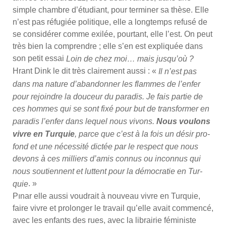
simple chambre d’é­tu­diant, pour ter­mi­ner sa thèse. Elle
n’est pas réfu­giée poli­tique, elle a long­temps refu­sé de
se consi­dé­rer comme exi­lée, pour­tant, elle l’est. On peut
très bien la com­prendre ; elle s’en est expli­quée dans
son petit essai
Loin de chez moi… mais jus­qu’où ?
Hrant Dink le dit très clai­re­ment aus­si : «
Il n’est pas
dans ma nature d’a­ban­don­ner les flammes de l’en­fer
pour rejoindre la dou­ceur du para­dis. Je fais par­tie de
ces hommes qui se sont fixé pour but de trans­for­mer en
para­dis l’en­fer dans lequel nous vivons.
Nous vou­lons
vivre en Tur­quie
, parce que c’est à la fois un désir pro­
fond et une néces­si­té dic­tée par le res­pect que nous
devons à ces mil­liers d’a­mis connus ou incon­nus qui
nous sou­tiennent et luttent pour la démo­cra­tie en Tur­
. »
quie
Pınar elle aus­si vou­drait à nou­veau vivre en Tur­quie,
faire vivre et pro­lon­ger le tra­vail qu’elle avait com­men­cé,
avec les enfants des rues, avec la librai­rie fémi­niste