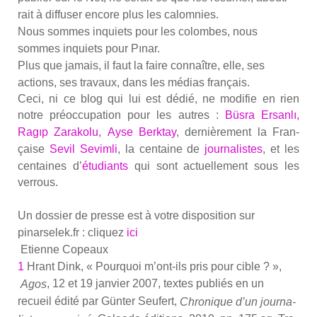
rait à dif­fu­ser encore plus les calom­nies.
Nous sommes inquiets pour les colombes, nous
sommes inquiets pour Pınar.
Plus que jamais, il faut la faire connaître, elle, ses
actions, ses tra­vaux, dans les médias fran­çais.
Ceci, ni ce blog qui lui est dédié, ne modi­fie en rien
notre pré­oc­cu­pa­tion pour les autres :
Büs­ra Ersanlı,
Ragıp Zara­ko­lu
,
Ayse Berk­tay
, der­niè­re­ment la Fran­
çaise
Sevil Sevim­li
, la cen­taine de
jour­na­listes
, et les
cen­taines d’
étu­diants
qui sont actuel­le­ment sous les
ver­rous.
Un dos­sier de presse est à votre dis­po­si­tion sur
pinarselek.fr : cli­quez
ici
Etienne Copeaux
1
Hrant Dink, « Pour­quoi m’ont-ils pris pour cible ? »,
, 12 et 19 jan­vier 2007, textes publiés en un
Agos
recueil édi­té par Gün­ter Seu­fert,
Chro­nique d’un jour­na­