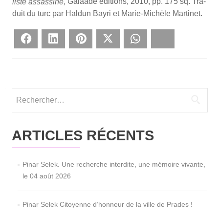
Galaade édi­tions, 2010, pp. 175 sq. Tra­
liste assas­si­né,
duit du turc par Hal­dun Bay­ri et Marie-Michèle Mar­ti­net.
Face­book
Lin­ke­dIn
Pin­te­rest
Twit­ter
What­sApp
Blues­ky
Rechercher :
ARTICLES RÉCENTS
Pinar Selek. Une recherche interdite, une mémoire vivante,
le 04 août 2026
Pinar Selek Citoyenne d’honneur de la ville de Prades !