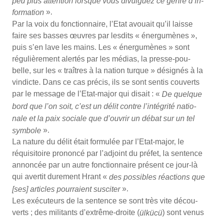
peu plus atten­tion lorsque vous divul­guez ce genre d’in­
».
for­ma­tion
Par la voix du fonc­tion­naire, l’E­tat avouait qu’il laisse
faire ses basses œuvres par les­dits « éner­gu­mènes »,
puis s’en lave les mains. Les « éner­gu­mènes » sont
régu­liè­re­ment aler­tés par les médias, la presse-pou­
belle, sur les « traîtres à la nation turque » dési­gnés à la
vin­dicte. Dans ce cas pré­cis, ils se sont sen­tis cou­verts
par le mes­sage de l’E­tat-major qui disait : «
De quelque
bord que l’on soit, c’est un délit contre l’in­té­gri­té natio­
nale et la paix sociale que d’ou­vrir un débat sur un tel
».
sym­bole
La nature du délit était for­mu­lée par l’E­tat-major, le
réqui­si­toire pro­non­cé par l’ad­joint du pré­fet, la sen­tence
annon­cée par un autre fonc­tion­naire pré­sent ce jour-là
qui aver­tit dure­ment Hrant «
des pos­sibles réac­tions que
».
[ses] articles pour­raient sus­ci­ter
Les exé­cu­teurs de la sen­tence se sont très vite décou­
verts ; des mili­tants d’ex­trême-droite (
) sont venus
ülkücü