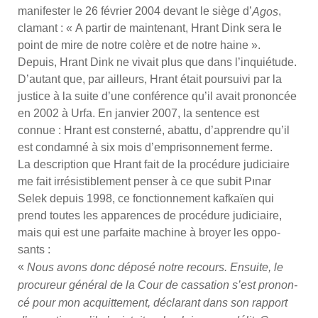
mani­fes­ter le 26 février 2004 devant le siège d’
,
Agos
cla­mant : « A par­tir de main­te­nant, Hrant Dink sera le
point de mire de notre colère et de notre haine ».
Depuis, Hrant Dink ne vivait plus que dans l’in­quié­tude.
D’au­tant que, par ailleurs, Hrant était pour­sui­vi par la
jus­tice à la suite d’une confé­rence qu’il avait pro­non­cée
en 2002 à Urfa. En jan­vier 2007, la sen­tence est
connue : Hrant est conster­né, abat­tu, d’ap­prendre qu’il
est condam­né à six mois d’emprisonnement ferme.
La des­crip­tion que Hrant fait de la pro­cé­dure judi­ciaire
me fait irré­sis­ti­ble­ment pen­ser à ce que subit Pınar
Selek depuis 1998, ce fonc­tion­ne­ment kaf­kaïen qui
prend toutes les appa­rences de pro­cé­dure judi­ciaire,
mais qui est une par­faite machine à broyer les oppo­
sants :
«
Nous avons donc dépo­sé notre recours. Ensuite, le
pro­cu­reur géné­ral de la Cour de cas­sa­tion s’est pro­non­
cé pour mon acquit­te­ment, décla­rant dans son rap­port