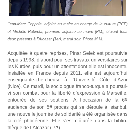
Jean-Marc Cop­po­la, adjoint au maire en charge de la culture (PCF)
et Michèle Rubi­ro­la, pre­mière adjointe au maire (PM), étaient tous
deux pré­sents à l’Alcazar (1er), mar­di soir. Pho­to M.M.
Acquit­tée à quatre reprises, Pinar Selek est pour­sui­vie
depuis 1998, d’abord pour ses tra­vaux uni­ver­si­taires sur
les Kurdes, puis pour un atten­tat dont elle est inno­cente.
Ins­tal­lée en France depuis 2011, elle est aujourd’hui
ensei­gnante-cher­cheuse à l’Université Côte d’Azur
(Nice). Ce mar­di, la socio­logue fran­co-turque a pour­sui­
vi son com­bat pour la liber­té d’expression à Mar­seille,
e
entou­rée de ses sou­tiens. À l’occasion de la 6
e
audience de son 5
pro­cès qui se déroule à Istan­bul,
une nou­velle jour­née de soli­da­ri­té a été orga­ni­sée dans
la cité pho­céenne. Elle s’est clô­tu­rée dans la biblio­
er
thèque de l’Alcazar (1
).