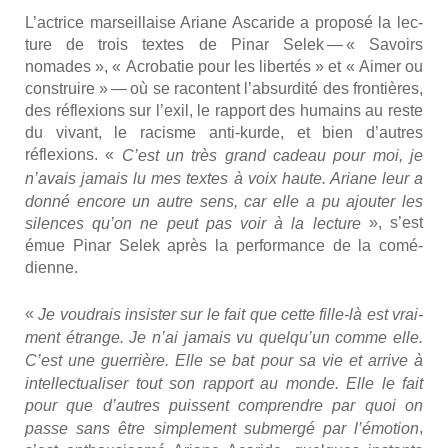
L’actrice mar­seillaise Ariane Asca­ride a pro­po­sé la lec­
ture de trois textes de Pinar Selek — « Savoirs
nomades », « Acro­ba­tie pour les liber­tés » et « Aimer ou
construire » — où se racontent l’absurdité des fron­tières,
des réflexions sur l’exil, le rap­port des humains au reste
du vivant, le racisme anti-kurde, et bien d’autres
réflexions. «
C’est un très grand cadeau pour moi, je
n’avais jamais lu mes textes à voix haute. Ariane leur a
don­né encore un autre sens, car elle a pu ajou­ter les
», s’est
silences qu’on ne peut pas voir à la lec­ture
émue Pinar Selek après la per­for­mance de la comé­
dienne.
«
Je vou­drais insis­ter sur le fait que cette fille-là est vrai­
ment étrange. Je n’ai jamais vu quelqu’un comme elle.
C’est une guer­rière. Elle se bat pour sa vie et arrive à
intel­lec­tua­li­ser tout son rap­port au monde. Elle le fait
pour que d’autres puissent com­prendre par quoi on
,
passe sans être sim­ple­ment sub­mer­gé par l’émotion