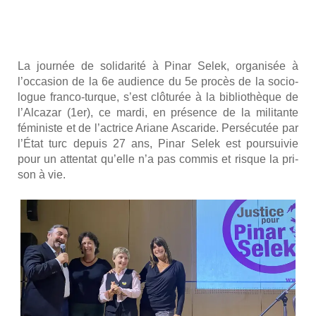
La jour­née de soli­da­ri­té à Pinar Selek, orga­ni­sée à
l’occasion de la 6e audience du 5e pro­cès de la socio­
logue fran­co-turque, s’est clô­tu­rée à la biblio­thèque de
l’Alcazar (1er), ce mar­di, en pré­sence de la mili­tante
fémi­niste et de l’actrice Ariane Asca­ride. Per­sé­cu­tée par
l’État turc depuis 27 ans, Pinar Selek est pour­sui­vie
pour un atten­tat qu’elle n’a pas com­mis et risque la pri­
son à vie.