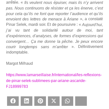
arrê­tée. «
Ils veulent nous épui­ser, mais ils n’y arrivent
pas. Nous conti­nuons de résis­ter et ça les énerve, c’est
pour cela qu’ils ne font que repor­ter l’audience et qu’ils
», a consta­té
envoient des lettres de menace à Ariane
Pinar Selek, mar­di soir. Et de pour­suivre : «
Aujourd’hui,
j’ai vu tant de soli­da­ri­té autour de moi, tant
d’expériences, d’analyses, de formes d’expressions qui
convergent… Ça me donne la pêche. Je peux encore
». Défi­ni­ti­ve­ment
cou­rir long­temps sans m’arrêter
indomp­table.
Mar­got Mil­haud
https://www.lamarseillaise.fr/international/les-reflexions-
de-pinar-selek-sublimees-par-ariane-ascaride-
FJ18999783
Face­book
Lin­ke­dIn
Pin­te­rest
Twit­ter
What­sApp
Blues­ky