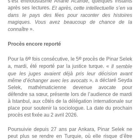
s’est enthou­sias­mé Ariane Aca­ride, quelques ins­tants
après ses lec­tures.
Et après, cette intel­lec­tuelle s’en va
dans le pays des fées pour racon­ter des his­toires
magiques. Vous avez beau­coup de chance de la
».
connaître
Pro­cès encore repor­té
e
e
Pour la 6
fois consé­cu­tive, le 5
pro­cès de Pinar Selek
a, mar­di, été repor­té par la jus­tice turque. «
Il semble
que les juges avaient déjà pris leur déci­sion avant
», a décla­ré Sey­da
même d’échanger avec les avo­cats
Selek, mathé­ma­ti­cienne deve­nue avo­cate pour
défendre sa sœur, pré­sente lors de l’audience de mar­di
à Istan­bul, aux côtés de la délé­ga­tion inter­na­tio­nale sur
place pour sou­te­nir la socio­logue. La date du pro­chain
pro­cès est fixée au 2 avril 2026.
Pour­sui­vie depuis 27 ans par Anka­ra, Pinar Selek ne
peut plus se rendre en Tur­quie, où elle risque d’être