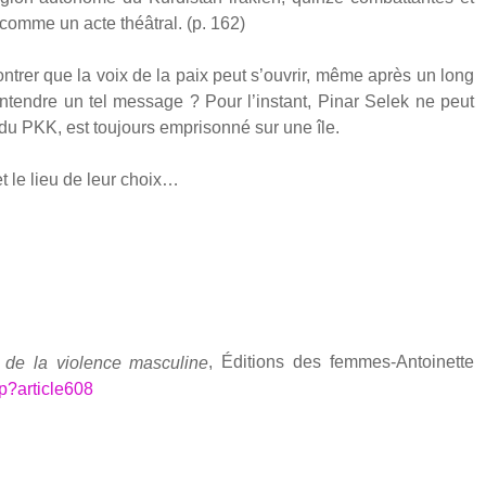
 comme un acte théâ­tral. (p. 162)
mon­trer que la voix de la paix peut s’ouvrir, même après un long
entendre un tel mes­sage ? Pour l’instant, Pinar Selek ne peut
du PKK, est tou­jours empri­son­né sur une île.
et le lieu de leur choix…
, Édi­tions des femmes-Antoi­nette
 de la vio­lence mas­cu­line
p?article608