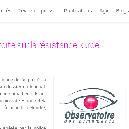
Aller
au
alités
Revue de presse
Publications
Agir
Biogr
contenu
principal
rdite sur la résistance kurde
udience du 5e pro­cès a
u dos­sier du tri­bu­nal.
ience aura lieu à Istan­
soli­daires de Pinar Selek
s là pour la défendre,
é arrê­tée par la police