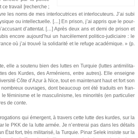
 ce tra­vail [recherche ;
vre les noms de mes inter­lo­cu­trices et inter­lo­cu­teurs. J’ai subi
hy­sique ou intel­lec­tuelle. […] En pri­son, j’ai appris que le pour­
n m’accusant d’attentat. […] Après deux ans et demi de pri­son et
 encore aujourd’hui un har­cè­le­ment poli­ti­co-judi­ciaire : le
ce où j’ai trou­vé la soli­da­ri­té et le refuge aca­dé­mique. » (p.
e, elle a sou­te­nu bien des luttes en Tur­quie (luttes anti­mi­li­ta­
luttes des Kurdes, des Armé­niens, entre autres). Elle enseigne
Université Côte d’Azur à Nice, tout en main­te­nant haut et fort son
é de nom­breux ouvrages, dont beau­coup ont été tra­duits en fran­
, le fémi­nisme et le mas­cu­li­nisme, les mino­ri­tés (en par­ti­cu­lier
res de conte.
r­ro­ga­tions qui émergent, à tra­vers cette lutte des kurdes, sur la
 par le PKK de la lutte armée. Je n’entrerai pas dans les détails
État fort, très mili­ta­ri­sé, la Tur­quie. Pinar Selek insiste sur la