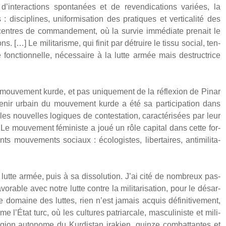
, d’interactions spon­ta­nées et de reven­di­ca­tions variées, la
s­ci­plines, uni­for­mi­sa­tion des pra­tiques et ver­ti­ca­li­té des
entres de com­man­de­ment, où la sur­vie immé­diate pre­nait le
ions. […] Le mili­ta­risme, qui finit par détruire le tis­su social, ten­
fonc­tion­nelle, néces­saire à la lutte armée mais des­truc­trice
u mou­ve­ment kurde, et pas uni­que­ment de la réflexion de Pinar
ir urbain du mou­ve­ment kurde a été sa par­ti­ci­pa­tion dans
s nou­velles logiques de contes­ta­tion, carac­té­ri­sées par leur
t. […] Le mou­ve­ment fémi­niste a joué un rôle capi­tal dans cette for­
ts mou­ve­ments sociaux : éco­lo­gistes, liber­taires, anti­mi­li­ta­
te armée, puis à sa dis­so­lu­tion. J’ai cité de nom­breux pas­
o­rable avec notre lutte contre la mili­ta­ri­sa­tion, pour le désar­
aine des luttes, rien n’est jamais acquis défi­ni­ti­ve­ment,
me l’État turc, où les cultures patriar­cale, mas­cu­li­niste et mili­
égion auto­nome du Kur­dis­tan ira­kien, quinze com­bat­tantes et