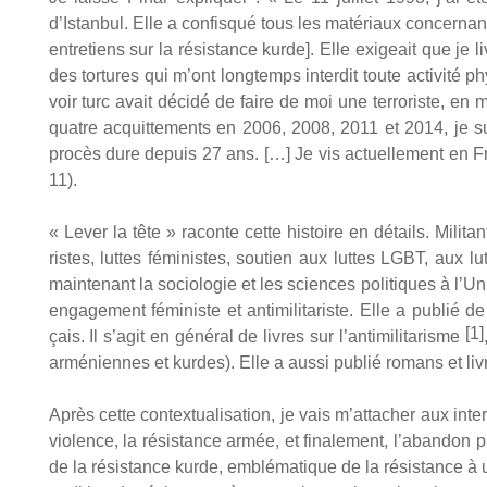
d’Istanbul. Elle a confis­qué tous les maté­riaux concer­nant
entre­tiens sur la résis­tance kurde]. Elle exi­geait que je li
des tor­tures qui m’ont long­temps inter­dit toute acti­vi­té p
voir turc avait déci­dé de faire de moi une ter­ro­riste, e
quatre acquit­te­ments en 2006, 2008, 2011 et 2014, je subis
pro­cès dure depuis 27 ans. […] Je vis actuel­le­ment en Fran
11).
« Lever la tête » raconte cette his­toire en détails. Mili­tant
ristes, luttes fémi­nistes, sou­tien aux luttes LGBT, aux 
main­te­nant la socio­lo­gie et les sciences poli­tiques à l’
enga­ge­ment fémi­niste et anti­mi­li­ta­riste. Elle a publi
[1]
çais. Il s’agit en géné­ral de livres sur l’antimilitarisme
armé­niennes et kurdes). Elle a aus­si publié romans et liv
Après cette contex­tua­li­sa­tion, je vais m’attacher aux inte
vio­lence, la résis­tance armée, et fina­le­ment, l’abandon
de la résis­tance kurde, emblé­ma­tique de la résis­tance à un 