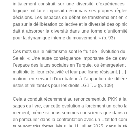
ini­tia­le­ment construit sur une diver­si­té d’expériences
logique mili­taire impo­sait désor­mais ses propres règles : di
déci­sions. Les espaces de débat se trans­for­maient en c
pas sur la déli­bé­ra­tion col­lec­tive et la diver­si­té des opi­n
dait à absor­ber la diver­si­té dans une forme d’uniformité 
pour la dyna­mique interne du mou­ve­ment. » (p. 93)
Ces mots sur le mili­ta­risme sont le fruit de l’évolution d
Selek. « Une autre consé­quence impor­tante de ce deve­n
l’espace des luttes sociales en Tur­quie, où émer­geaient le
mul­ti­pli­ci­té, leur créa­ti­vi­té et leur paci­fisme résis­tan
ma­tion, en ser­vant d’incubateur à l’apparition de dif­fé­ren
ristes et militant.es pour les droits LGBT. » (p. 109)
Cela a conduit récem­ment au renon­ce­ment du PKK à la lut
sages du livre, car cette évo­lu­tion a for­cé­ment un écho fav
me­ment, même si nous sommes conscients que dans ce dom
en par­ti­cu­lier dans la confron­ta­tion avec un État fort com
taire sont très fortes. Mais, le 11 juillet 2025, dans la r