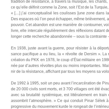
tra­di­tion de résis­tance, à tra­vers la musique, les chant
ce qu’elle défi­nit comme la Zone, soit l’Est de la Tur­quie,
« […] j’ai concep­tua­li­sé les cou­lisses [une zone dans l
Des espaces où l’on peut échap­per, même briè­ve­ment, au
pou­voir. Cet aban­don est une manière de contour­ner, voir
livre, elle inter­cale régu­liè­re­ment des réflexions datan
lon­ger cette recherche aban­don­née – sous la contrainte -
En 1938, juste avant la guerre, pour résis­ter à la dépor­ta
sance paci­fique a eu lieu, la « révolte de Der­sim ». La r
créa­tion du PKK en 1978, le coup d’État mili­taire en 1980
née par d’autres révoltes plus ou moins impor­tantes. Mais l
nir de la résis­tance, affi­chant par tous les moyens sa volon
De 1992 à 1995, soit un peu avant l’incarcération de Pina
de 20 000 civils sont morts, et 3 700 vil­lages ont été éva­
avec sa bru­ta­li­té sys­té­mique, est lit­té­ra­le­ment en tr
assom­brit l’atmosphère. » Ce qui conduit Pinar Sélek à une
pro­gres­sive du mou­ve­ment kurde le ron­geait de l’intérieur