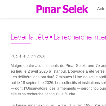
Actu
Lever la tête • La recherche inte
Publié le
3 juin 2026
Mal­gré quatre acquit­te­ments de Pinar Selek, une 7e a
eu lieu le 2 avril 2026 à Istan­bul. L’ouvrage a été ver­sé a
Les déli­bé­ra­tions ont duré 7 minutes ! Une nou­velle aud
bul le 18 sep­tembre 2026. Les col­lec­tifs et ins­ti­tu­tions 
— dont l’Observatoire des arme­ments — seront tou­jour
elle et sa recherche, tant qu’il le fau­dra.
Je laisse Pinar expli­quer : « Le 11 juillet 1998, j’ai ét