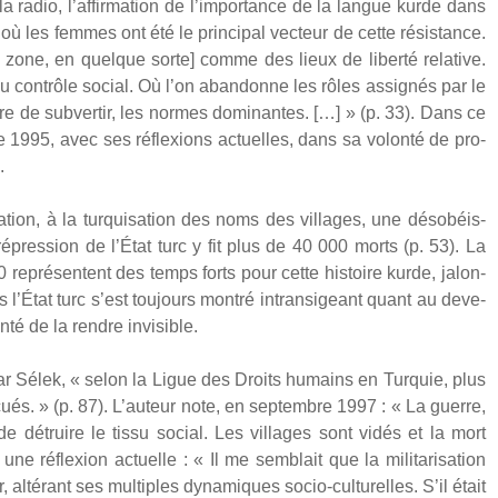
s, la radio, l’affirmation de l’importance de la langue kurde dans
 où les femmes ont été le prin­ci­pal vec­teur de cette résis­tance.
a zone, en quelque sorte] comme des lieux de liber­té rela­tive.
 contrôle social. Où l’on aban­donne les rôles assi­gnés par le
e de sub­ver­tir, les normes domi­nantes. […] » (p. 33). Dans ce
t de 1995, avec ses réflexions actuelles, dans sa volon­té de pro­
.
­tion, à la tur­qui­sa­tion des noms des vil­lages, une déso­béis­
épres­sion de l’État turc y fit plus de 40 000 morts (p. 53). La
 repré­sentent des temps forts pour cette his­toire kurde, jalon­
’État turc s’est tou­jours mon­tré intran­si­geant quant au deve­
­té de la rendre invi­sible.
r Sélek, « selon la Ligue des Droits humains en Tur­quie, plus
cués. » (p. 87). L’auteur note, en sep­tembre 1997 : « La guerre,
ain de détruire le tis­su social. Les vil­lages sont vidés et la mort
 réflexion actuelle : « Il me sem­blait que la mili­ta­ri­sa­tion
, alté­rant ses mul­tiples dyna­miques socio-cultu­relles. S’il était