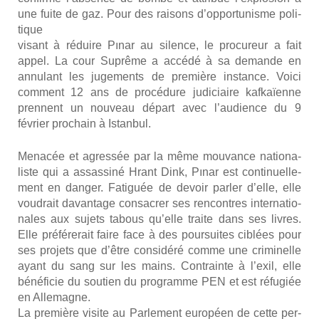
une fuite de gaz. Pour des rai­sons d’opportunisme poli­
tique
visant à réduire Pınar au silence, le pro­cu­reur a fait
appel. La cour Suprême a accé­dé à sa demande en
annu­lant les juge­ments de pre­mière ins­tance. Voi­ci
com­ment 12 ans de pro­cé­dure judi­ciaire kaf­kaïenne
prennent un nou­veau départ avec l’audience du 9
février pro­chain à Istan­bul.
Mena­cée et agres­sée par la même mou­vance natio­na­
liste qui a assas­si­né Hrant Dink, Pınar est conti­nuel­le­
ment en dan­ger. Fati­guée de devoir par­ler d’elle, elle
vou­drait davan­tage consa­crer ses ren­contres inter­na­tio­
nales aux sujets tabous qu’elle traite dans ses livres.
Elle pré­fé­re­rait faire face à des pour­suites ciblées pour
ses pro­jets que d’être consi­dé­ré comme une cri­mi­nelle
ayant du sang sur les mains. Contrainte à l’exil, elle
béné­fi­cie du sou­tien du pro­gramme PEN et est réfu­giée
en Alle­magne.
La pre­mière visite au Par­le­ment euro­péen de cette per­