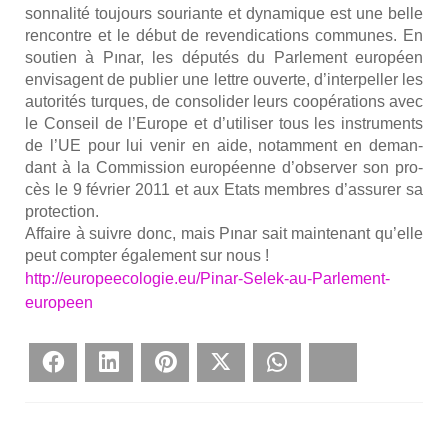
son­na­li­té tou­jours sou­riante et dyna­mique est une belle
ren­contre et le début de reven­di­ca­tions com­munes. En
sou­tien à Pınar, les dépu­tés du Par­le­ment euro­péen
envi­sagent de publier une lettre ouverte, d’interpeller les
auto­ri­tés turques, de conso­li­der leurs coopé­ra­tions avec
le Conseil de l’Europe et d’utiliser tous les ins­tru­ments
de l’UE pour lui venir en aide, notam­ment en deman­
dant à la Com­mis­sion euro­péenne d’observer son pro­
cès le 9 février 2011 et aux Etats membres d’assurer sa
pro­tec­tion.
Affaire à suivre donc, mais Pınar sait main­te­nant qu’elle
peut comp­ter éga­le­ment sur nous !
http://europeecologie.eu/Pinar-Selek-au-Parlement-
europeen
Face­book
Lin­ke­dIn
Pin­te­rest
Twit­ter
What­sApp
Blues­ky