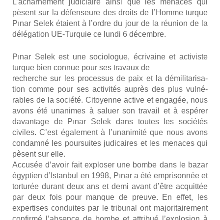
L’acharnement judi­ciaire ain­si que les menaces qui
pèsent sur la défen­seure des droits de l’Homme turque
Pınar Selek étaient à l’ordre du jour de la réunion de la
délé­ga­tion UE-Tur­quie ce lun­di 6 décembre.
Pınar Selek est une socio­logue, écri­vaine et acti­viste
turque bien connue pour ses tra­vaux de
recherche sur les pro­ces­sus de paix et la démi­li­ta­ri­sa­
tion comme pour ses acti­vi­tés auprès des plus vul­né­
rables de la socié­té. Citoyenne active et enga­gée, nous
avons été una­nimes à saluer son tra­vail et à espé­rer
davan­tage de Pınar Selek dans toutes les socié­tés
civiles. C’est éga­le­ment à l’unanimité que nous avons
condam­né les pour­suites judi­caires et les menaces qui
pèsent sur elle.
Accu­sée d’avoir fait explo­ser une bombe dans le bazar
égyp­tien d’Istanbul en 1998, Pınar a été empri­son­née et
tor­tu­rée durant deux ans et demi avant d’être acquit­tée
par deux fois pour manque de preuve. En effet, les
exper­tises conduites par le tri­bu­nal ont majo­ri­tai­re­ment
confir­mé l’absence de bombe et attri­bué l’explosion à