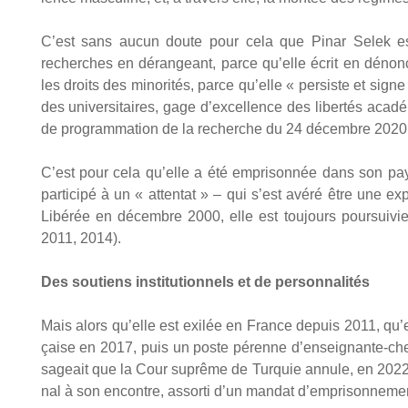
C’est sans aucun doute pour cela que Pinar Selek est 
recherches en déran­geant, parce qu’elle écrit en dénon­ç
les droits des mino­ri­tés, parce qu’elle « per­siste et sig
des uni­ver­si­taires, gage d’excellence des liber­tés aca­dé
de pro­gram­ma­tion de la recherche du 24 décembre 2020
C’est pour cela qu’elle a été empri­son­née dans son pays
par­ti­ci­pé à un « atten­tat » – qui s’est avé­ré être une ex
Libé­rée en décembre 2000, elle est tou­jours pour­sui­vie 
2011, 2014).
Des sou­tiens ins­ti­tu­tion­nels et de per­son­na­li­tés
Mais alors qu’elle est exi­lée en France depuis 2011, qu’elle
çaise en 2017, puis un poste pérenne d’enseignante-cherc
sa­geait que la Cour suprême de Tur­quie annule, en 2022, le
nal à son encontre, assor­ti d’un man­dat d’emprisonneme