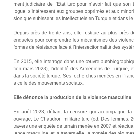
ment judi­ciaire de l’Etat turc pour n’avoir fait que son 
logue, s’intéressant aux groupes oppri­més et aux mino­ri­
sion que subissent les intel­lec­tuels en Tur­quie et dans l
Depuis près de trente ans, elle res­ti­tue au plus près du
enquêtes pour com­prendre les méca­nismes des vio­lences 
formes de résis­tance face à l’intersectionnalité des sys­tè
En 2015, elle inter­roge dans une œuvre auto­bio­gra­phiqu
tion mars 2023), l’identité des Armé­niens de Tur­quie, e
dans la socié­té turque. Ses recherches menées en France a
à celle des mou­ve­ments sociaux.
Elle dénonce la pro­duc­tion de la vio­lence mas­cu­line
En août 2023, défiant la cen­sure qui accom­pagne la r
ouvrage, Le Chau­dron mili­taire turc (éd. Des femmes, 2023)
tra­vers une enquête de ter­rain menée en 2007 et réac­tua­l
lence mas­cu­line, et, à tra­vers elle, la mon­tée des régimes