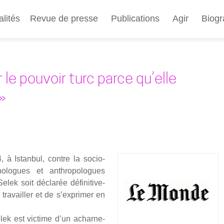
Aller
au
alités
Revue de presse
Publications
Agir
Biogr
contenu
principal
le pouvoir turc parce qu’elle
»
 à Istan­bul, contre la socio­
no­logues et anthro­po­logues
k soit décla­rée défi­ni­ti­ve­
, tra­vailler et de s’exprimer en
lek est vic­time d’un achar­ne­