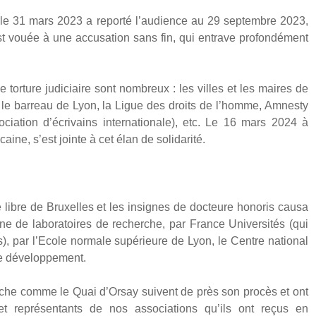
s le 31 mars 2023 a repor­té l’audience au 29 sep­tembre 2023,
t vouée à une accu­sa­tion sans fin, qui entrave pro­fon­dé­ment
able tor­ture judi­ciaire sont nom­breux : les villes et les maires de
e, le bar­reau de Lyon, la Ligue des droits de l’homme, Amnes­ty
o­cia­tion d’écrivains inter­na­tio­nale), etc. Le 16 mars 2024 à
aine, s’est jointe à cet élan de soli­da­ri­té.
 libre de Bruxelles et les insignes de doc­teure hono­ris cau­sa
e de labo­ra­toires de recherche, par France Uni­ver­si­tés (qui
ses), par l’Ecole nor­male supé­rieure de Lyon, le Centre natio­nal
e déve­lop­pe­ment.
erche comme le Quai d’Orsay suivent de près son pro­cès et ont
et repré­sen­tants de nos asso­cia­tions qu’ils ont reçus en