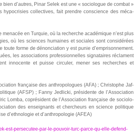
 de bien d’autres, Pinar Selek est une « socio­logue de com­bat »
ypo­cri­sies col­lec­tives, fait prendre conscience des méca­
sse mena­cée en Tur­quie, où la recherche aca­dé­mique n’est plus
lo­gies, où les sciences humaines et sociales sont consi­dé­rées
ue toute forme de dénon­cia­tion y est punie d’emprisonnement.
es, les asso­cia­tions pro­fes­sion­nelles signa­taires réclament
ment inno­cente et puisse cir­cu­ler, mener ses recherches et
ociation fran­çaise des anthro­po­logues (AFA) ; Chris­tophe Jaf­
oli­tique (AFSP) ; Fan­ny Jed­li­cki, pré­si­dente de l’Association
c Lom­ba, copré­sident de l’Association fran­çaise de socio­lo­
iation des ensei­gnants et cher­cheurs en science poli­tique
çaise d’ethnologie et d’anthropologie (AFEA)
ek-est-persecutee-par-le-pouvoir-turc-parce-qu-elle-defend-