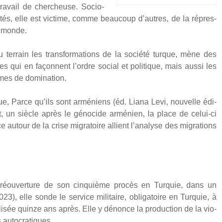
tra­vail de cher­cheuse. Socio­
tés, elle est vic­time, comme beau­coup d’autres, de la répres­
e monde.
 ter­rain les trans­for­ma­tions de la socié­té turque, mène des
qui en façonnent l’ordre social et poli­tique, mais aus­si les
mes de domi­na­tion.
e, Parce qu’ils sont armé­niens (éd. Lia­na Levi, nou­velle édi­
t, un siècle après le géno­cide armé­nien, la place de celui-ci
utour de la crise migra­toire allient l’analyse des migra­tions
éou­ver­ture de son cin­quième pro­cès en Tur­quie, dans un
, elle sonde le ser­vice mili­taire, obli­ga­toire en Tur­quie, à
i­sée quinze ans après. Elle y dénonce la pro­duc­tion de la vio­
 auto­cra­tiques.