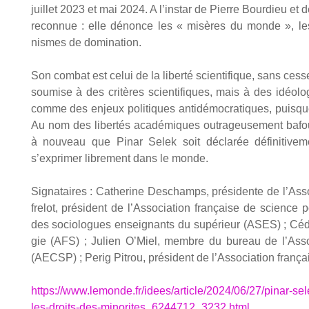
juillet 2023 et mai 2024. A l’instar de Pierre Bour­dieu et
recon­nue : elle dénonce les « misères du monde », les h
nismes de domi­na­tion.
Son com­bat est celui de la liber­té scien­ti­fique, sans ce
sou­mise à des cri­tères scien­ti­fiques, mais à des idéo­
comme des enjeux poli­tiques anti­dé­mo­cra­tiques, puisq
Au nom des liber­tés aca­dé­miques outra­geu­se­ment bafoué
à nou­veau que Pinar Selek soit décla­rée défi­ni­ti­ve­
s’exprimer libre­ment dans le monde.
Signa­taires : Cathe­rine Des­champs, pré­si­dente de l’Ass
fre­lot, pré­sident de l’Association fran­çaise de science p
des socio­logues ensei­gnants du supé­rieur (ASES) ; Cédri
gie (AFS) ; Julien O’Miel, membre du bureau de l’Assoc
(AECSP) ; Per­ig Pitrou, pré­sident de l’Association fran­
https://www.lemonde.fr/idees/article/2024/06/27/pinar-sel
les-droits-des-minorites_6244712_3232.html