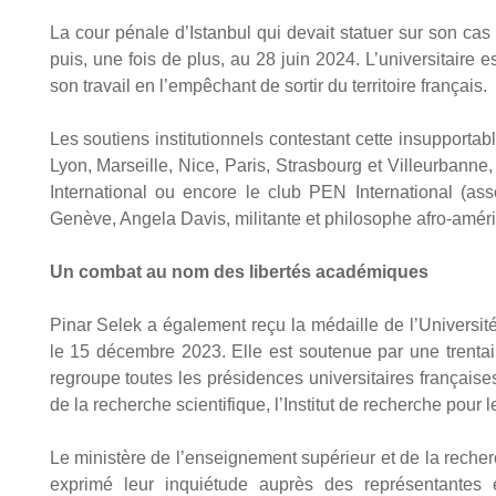
La cour pénale d’Istanbul qui devait sta­tuer sur son ca
puis, une fois de plus, au 28 juin 2024. L’universitaire es
son tra­vail en l’empêchant de sor­tir du ter­ri­toire fran­çais.
Les sou­tiens ins­ti­tu­tion­nels contes­tant cette insup­por­t
Lyon, Mar­seille, Nice, Paris, Stras­bourg et Vil­leur­bann
Inter­na­tio­nal ou encore le club PEN Inter­na­tio­nal (ass
Genève, Ange­la Davis, mili­tante et phi­lo­sophe afro-amé­ri­c
Un com­bat au nom des liber­tés aca­dé­miques
Pinar Selek a éga­le­ment reçu la médaille de l’Université
le 15 décembre 2023. Elle est sou­te­nue par une tren­tain
regroupe toutes les pré­si­dences uni­ver­si­taires fran­çai
de la recherche scien­ti­fique, l’Institut de recherche pour l
Le minis­tère de l’enseignement supé­rieur et de la rech
expri­mé leur inquié­tude auprès des repré­sen­tantes 