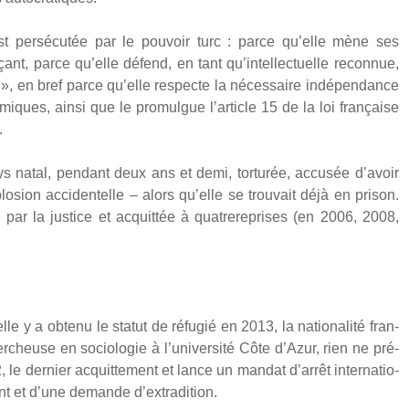
per­sé­cu­tée par le pou­voir turc : parce qu’elle mène ses
ant, parce qu’elle défend, en tant qu’intellectuelle recon­nue,
ne », en bref parce qu’elle res­pecte la néces­saire indé­pen­dance
­miques, ain­si que le pro­mulgue l’article 15 de la loi fran­çaise
.
 natal, pen­dant deux ans et demi, tor­tu­rée, accu­sée d’avoir
plo­sion acci­den­telle – alors qu’elle se trou­vait déjà en pri­son.
par la jus­tice et acquit­tée à qua­tre­re­prises (en 2006, 2008,
 y a obte­nu le sta­tut de réfu­gié en 2013, la natio­na­li­té fran­
heuse en socio­lo­gie à l’université Côte d’Azur, rien ne pré­
 der­nier acquit­te­ment et lance un man­dat d’arrêt inter­na­tio­
nt et d’une demande d’extradition.