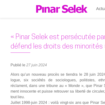
Actu
« Pinar Selek est persécutée par 
défend les droits des minorités 
Publié le
27 juin 2024
Alors qu’un nou­veau pro­cès se tien­dra le 28 juin 2024,
logue, six socié­tés de socio­logues, poli­tistes, eth­
réclament, dans une tri­bune au « Monde », que Pinar Sele
ment inno­cente et puisse retrou­ver sa liber­té de cir­cu­ler
tout lieu.
Juillet 1998-juin 2024 : voi­là vingt-six ans que Pinar Se