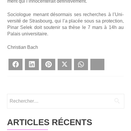
ment qui l’in­no­cen­te­rait défi­ni­ti­ve­ment.
Socio­logue menant désor­mais ses recherches à l’U­ni­
ver­si­té de Stras­bourg, qui l’a pla­cée sous sa pro­tec­tion,
Pinar Selek doit sou­te­nir sa thèse le 7 mars à 14h au
Palais uni­ver­si­taire.
Chris­tian Bach
Face­book
Lin­ke­dIn
Pin­te­rest
Twit­ter
What­sApp
Blues­ky
Rechercher :
ARTICLES RÉCENTS