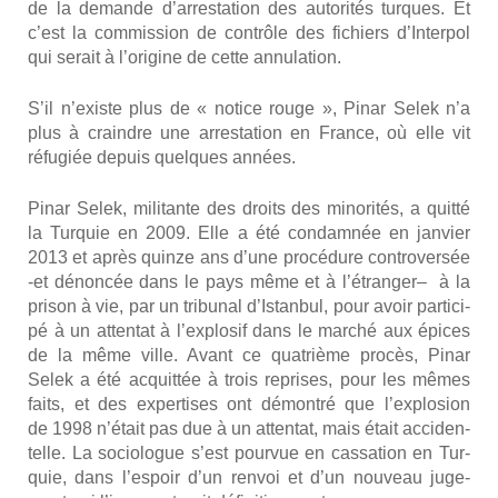
de la demande d’ar­res­ta­tion des auto­ri­tés turques. Et
c’est la com­mis­sion de contrôle des fichiers d’In­ter­pol
qui serait à l’o­ri­gine de cette annu­la­tion.
S’il n’existe plus de « notice rouge », Pinar Selek n’a
plus à craindre une arres­ta­tion en France, où elle vit
réfu­giée depuis quelques années.
Pinar Selek, mili­tante des droits des mino­ri­tés, a quit­té
la Tur­quie en 2009. Elle a été condam­née en jan­vier
2013 et après quinze ans d’une pro­cé­dure contro­ver­sée
‑et dénon­cée dans le pays même et à l’é­tran­ger– à la
pri­son à vie, par un tri­bu­nal d’Is­tan­bul, pour avoir par­ti­ci­
pé à un atten­tat à l’explosif dans le mar­ché aux épices
de la même ville. Avant ce qua­trième pro­cès, Pinar
Selek a été acquit­tée à trois reprises, pour les mêmes
faits, et des exper­tises ont démon­tré que l’ex­plo­sion
de 1998 n’é­tait pas due à un atten­tat, mais était acci­den­
telle. La socio­logue s’est pour­vue en cas­sa­tion en Tur­
quie, dans l’es­poir d’un ren­voi et d’un nou­veau juge­