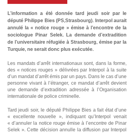
L’in­for­ma­tion a été don­née tard jeu­di soir par le
dépu­té Phi­lippe Bies (PS,Strasbourg). Inter­pol aurait
annu­lé la « notice rouge » émise à l’en­contre de la
socio­logue Pinar Selek. La demande d’ex­tra­di­tion
de l’u­ni­ver­si­taire réfu­giée à Stras­bourg, émise par la
Tur­quie, ne serait donc plus exé­cu­tée.
Les man­dats d’ar­rêt inter­na­tio­naux sont, dans la forme,
des « notices rouges » déli­vrées par Inter­pol à la suite
d’un man­dat d’ar­rêt émis par un pays. Dans le cas d’une
per­sonne vivant à l’é­tran­ger, ce man­dat d’ar­rêt devient
une demande d’ex­tra­di­tion adres­sée à l’Or­ga­ni­sa­tion
inter­na­tio­nale de police cri­mi­nelle.
Tard jeu­di soir, le dépu­té Phi­lippe Bies a fait état d’une
« excel­lente nou­velle », indi­quant qu’In­ter­pol venait
« d’an­nu­ler la notice rouge émise à l’en­contre de Pinar
Selek ». Cette déci­sion annulle la dif­fu­sion par Inter­pol