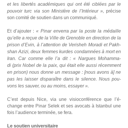
et les liber­tés aca­dé­miques qui ont été ciblées par le
pou­voir turc via son Minis­tère de l’Intérieur »,
pré­cise
son comi­té de sou­tien dans un com­mu­ni­qué.
Et d’a­jou­ter :
«
Pinar
enver­ra par la poste la médaille
qu’elle a reçue de la Ville de Gre­noble en direc­tion de la
pri­son d’Evin, à l’attention de Veri­sheh Mora­di et Pakh­
shan Azi­zi, deux femmes kurdes condam­nées à mort en
Iran. Car comme elle l’a dit : « Nargues Moham­ma­
di (prix Nobel de la paix, qui était elle aus­si récem­ment
en pri­son) nous donne un mes­sage : [nous avons à] ne
pas les lais­ser dis­pa­raître dans le silence. Nous pou­
vons les sau­ver, ou au moins, essayer ».
C’est depuis Nice, via une visio­con­fé­rence que l’é­
change entre
Pinar
Selek
et ses avo­cats à Istan­bul une
fois l’audience ter­mi­née, se fera.
Le sou­tien uni­ver­si­taire