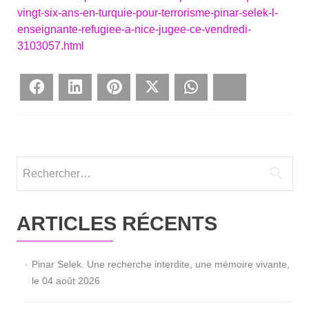
vingt-six-ans-en-turquie-pour-terrorisme-pinar-selek-l-
enseignante-refugiee-a-nice-jugee-ce-vendredi-
3103057.html
Face­book
Lin­ke­dIn
Pin­te­rest
Twit­ter
What­sApp
Blues­ky
Rechercher :
ARTICLES RÉCENTS
Pinar Selek. Une recherche interdite, une mémoire vivante,
le 04 août 2026