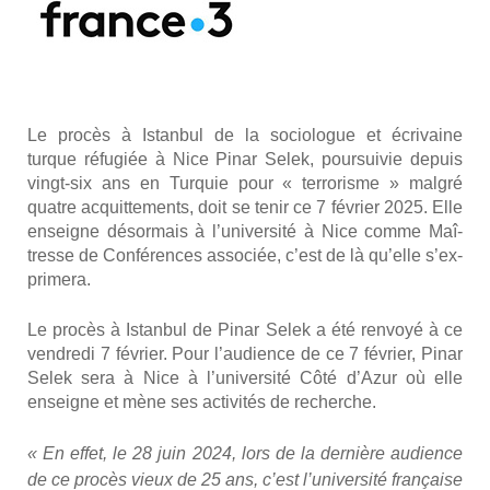
Le pro­cès à Istan­bul de la socio­logue et écri­vaine
turque réfu­giée à Nice Pinar Selek, pour­sui­vie depuis
vingt-six ans en Tur­quie pour « ter­ro­risme » mal­gré
quatre acquit­te­ments, doit se tenir ce 7 février 2025. Elle
enseigne désor­mais à l’u­ni­ver­si­té à Nice comme Maî­
tresse de Confé­rences asso­ciée, c’est de là qu’elle s’ex­
pri­me­ra.
Le pro­cès à Istan­bul de Pinar Selek a été ren­voyé à ce
ven­dre­di 7 février. Pour l’au­dience de ce 7 février, Pinar
Selek sera à Nice à l’u­ni­ver­si­té Côté d’Azur où elle
enseigne et mène ses acti­vi­tés de recherche.
« En effet, le 28 juin 2024, lors de la der­nière audience
de ce pro­cès vieux de 25 ans, c’est l’université fran­çaise