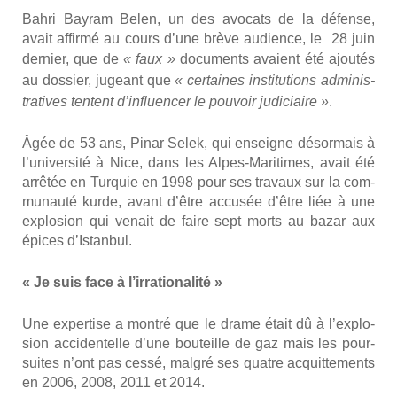
Bah­ri Bay­ram Belen, un des avo­cats de la défense,
avait affir­mé au cours d’une brève audience, le 28 juin
der­nier, que de
« faux »
docu­ments avaient été ajou­tés
au dos­sier, jugeant que
« cer­taines ins­ti­tu­tions admi­nis­
tra­tives tentent d’in­fluen­cer le pou­voir judi­ciaire »
.
Âgée de 53 ans, Pinar Selek, qui enseigne désor­mais à
l’u­ni­ver­si­té à Nice, dans les Alpes-Mari­times, avait été
arrê­tée en Tur­quie en 1998 pour ses tra­vaux sur la com­
mu­nau­té kurde, avant d’être accu­sée d’être liée à une
explo­sion qui venait de faire sept morts au bazar aux
épices d’Is­tan­bul.
« Je suis face à l’ir­ra­tio­na­li­té »
Une exper­tise a mon­tré que le drame était dû à l’ex­plo­
sion acci­den­telle d’une bou­teille de gaz mais les pour­
suites n’ont pas ces­sé, mal­gré ses quatre acquit­te­ments
en 2006, 2008, 2011 et 2014.