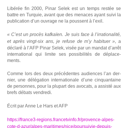
Libé­rée fin 2000, Pinar Selek est un temps res­tée se
battre en Tur­quie, avant que des menaces ayant sui­vi la
publi­ca­tion d’un ouvrage ne la poussent à l’exil.
« C’est un pro­cès kaf­kaïen. Je suis face à l’ir­ra­tio­na­li­té,
et après vingt-six ans, je refuse de m’y habi­tuer »
, a
décla­ré à l’AFP Pinar Selek, visée par un man­dat d’ar­rêt
inter­na­tio­nal qui limite ses pos­si­bi­li­tés de dépla­ce­
ments.
Comme lors des deux pré­cé­dentes audiences l’an der­
nier, une délé­ga­tion inter­na­tio­nale d’une cin­quan­taine
de per­sonnes, pour la plu­part des avo­cats, a assis­té aux
brefs débats ven­dre­di.
Écrit par
Anne Le Hars
et
AFP
https://france3-regions.francetvinfo.fr/provence-alpes-
cote-d-azur/alpes-maritimes/nice/poursuivie-depuis-