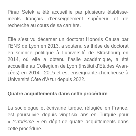
Pinar Selek a été accueillie par plu­sieurs éta­blis­se­
ments fran­çais d’enseignement supé­rieur et de
recherche au cours de sa car­rière.
Elle s’est vu décer­ner un doc­to­rat Hono­ris Cau­sa par
l’ENS de Lyon en 2013, a sou­te­nu sa thèse de doc­to­rat
en science poli­tique à l’université de Stras­bourg en
2014, où elle a obte­nu l’asile aca­dé­mique, a été
accueillie au Col­le­gium de Lyon (Ins­ti­tut d’Etudes Avan­
cées) en 2014 – 2015 et est ensei­gnante-cher­cheuse à
Uni­ver­si­té Côte d’Azur depuis 2022.
Quatre acquit­te­ments dans cette pro­cé­dure
La socio­logue et écri­vaine turque, réfu­giée en France,
est pour­sui­vie depuis vingt-six ans en Tur­quie pour
« ter­ro­risme »
en dépit de quatre acquit­te­ments dans
cette pro­cé­dure.