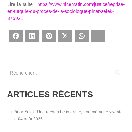
Lire la suite :
https://www.nicematin.com/justice/reprise-
en-turquie-du-proces-de-la-sociologue-pinar-selek-
875921
Face­book
Lin­ke­dIn
Pin­te­rest
Twit­ter
What­sApp
Blues­ky
Rechercher :
ARTICLES RÉCENTS
Pinar Selek. Une recherche interdite, une mémoire vivante,
le 04 août 2026