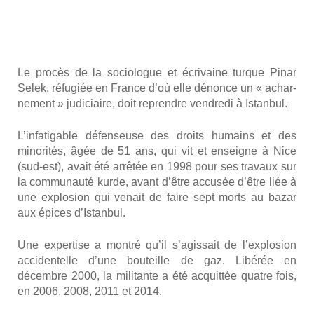
Le pro­cès de la socio­logue et écri­vaine turque Pinar
Selek, réfu­giée en France d’où elle dénonce un « achar­
ne­ment » judi­ciaire, doit reprendre ven­dre­di à Istan­bul.
L’in­fa­ti­gable défen­seuse des droits humains et des
mino­ri­tés, âgée de 51 ans, qui vit et enseigne à Nice
(sud-est), avait été arrê­tée en 1998 pour ses tra­vaux sur
la com­mu­nau­té kurde, avant d’être accu­sée d’être liée à
une explo­sion qui venait de faire sept morts au bazar
aux épices d’Is­tan­bul.
Une exper­tise a mon­tré qu’il s’a­gis­sait de l’ex­plo­sion
acci­den­telle d’une bou­teille de gaz. Libé­rée en
décembre 2000, la mili­tante a été acquit­tée quatre fois,
en 2006, 2008, 2011 et 2014.