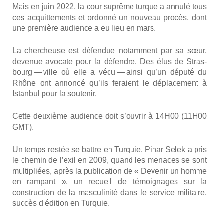
Mais en juin 2022, la cour suprême turque a annu­lé tous
ces acquit­te­ments et ordon­né un nou­veau pro­cès, dont
une pre­mière audience a eu lieu en mars.
La cher­cheuse est défen­due notam­ment par sa sœur,
deve­nue avo­cate pour la défendre. Des élus de Stras­
bourg — ville où elle a vécu — ain­si qu’un dépu­té du
Rhône ont annon­cé qu’ils feraient le dépla­ce­ment à
Istan­bul pour la sou­te­nir.
Cette deuxième audience doit s’ou­vrir à 14H00 (11H00
GMT).
Un temps res­tée se battre en Tur­quie, Pinar Selek a pris
le che­min de l’exil en 2009, quand les menaces se sont
mul­ti­pliées, après la publi­ca­tion de « Deve­nir un homme
en ram­pant », un recueil de témoi­gnages sur la
construc­tion de la mas­cu­li­ni­té dans le ser­vice mili­taire,
suc­cès d’é­di­tion en Tur­quie.