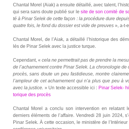
Chan­tal Morel (Aiak) a ensuite détaillé, avec talent, l’histo
qui sera sans doute publié sur le
site de son comi­té de so
té à Pinar Selek de cette façon : la pro­cé­dure dure depuis
quatre fois, le fond du dos­sier est vide de preuves
», a‑t-e
Chan­tal Morel, de l’Aiak, a détaillé l’historique des dém
lés de Pinar Selek avec la jus­tice turque.
Cepen­dant, «
cela ne per­met­trait pas de prendre la mesu
de l’acharnement contre Pinar Selek. La chro­no­lo­gie de 
pro­cès, sans doute un peu fas­ti­dieuse, montre clai­re­me
l’ampleur de cet achar­ne­ment qui n’a plus que peu à vo
avec la jus­tice.
» Un texte acces­sible ici :
Pinar Selek- hi
to­rique des pro­cès
Chan­tal Morel a conclu son inter­ven­tion en rela­tant l
der­niers élé­ments de l’affaire. Ven­dre­di 28 juin 2024, 
Pinar Selek. À cette occa­sion, le minis­tère de l’Intérieur