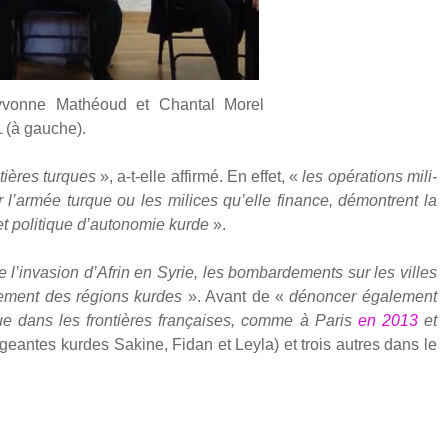
y­vonne Mathéoud et Chan­tal Morel
L (à gauche).
­tières turques
», a‑t-elle affir­mé. En effet, «
les opé­ra­tions mili­
ar l’armée turque ou les milices qu’elle finance, démontrent la
­jet poli­tique d’autonomie kurde
».
l’invasion d’Afrin en Syrie, les bom­bar­de­ments sur les villes
hement des régions kurdes
». Avant de «
dénon­cer éga­le­ment
ue dans les fron­tières fran­çaises, comme à Paris
en 2013
et
ri­geantes kurdes Sakine, Fidan et Ley­la) et trois autres dans le