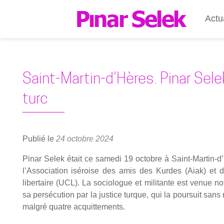
Actu
Saint-Martin‑d’Hères. Pinar Sele
turc
Publié le
24 octobre 2024
Pinar Selek était ce same­di 19 octobre à Saint-Martin‑d’H
l’Association isé­roise des amis des Kurdes (Aiak) et d
liber­taire (UCL). La socio­logue et mili­tante est venue 
sa per­sé­cu­tion par la jus­tice turque, qui la pour­suit sa
mal­gré quatre acquit­te­ments.