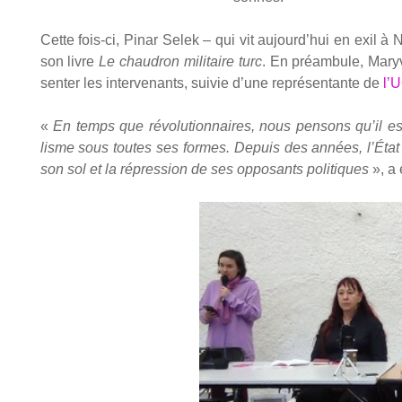
Cette fois-ci, Pinar Selek – qui vit aujourd’hui en exil à 
son livre
Le chau­dron mili­taire turc
. En pré­am­bule, Mary
sen­ter les inter­ve­nants, sui­vie d’une repré­sen­tante de
l’
«
En temps que révo­lu­tion­naires, nous pen­sons qu’il est
lisme sous toutes ses formes. Depuis des années, l’État tur
son sol et la répres­sion de ses oppo­sants poli­tiques
», a 