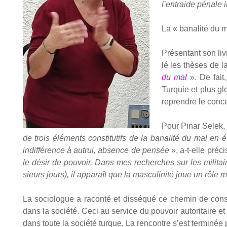
l’entraide pénale in
La « bana­li­té du 
Pré­sen­tant son li
lé les thèses de l
du mal
». De fait
Tur­quie et plus g
reprendre le conce
Pour Pinar Selek,
de trois élé­ments consti­tu­tifs de la bana­li­té du mal e
indif­fé­rence à autrui, absence de pen­sée
», a‑t-elle pré­ci
le désir de pou­voir. Dans mes recherches sur les mili­tai
sieurs jours), il appa­raît que la mas­cu­li­ni­té joue un rôle 
La socio­logue a racon­té et dis­sé­qué ce che­min de constr
dans la socié­té. Ceci au ser­vice du pou­voir auto­ri­taire 
dans toute la socié­té turque. La ren­contre s’est ter­mi­né