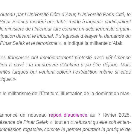
sou­te­nu par l’Université Côte d’Azur, l’Université Paris Cité, le
Pinar Selek a modé­ré une table ronde à laquelle par­ti­ci­paient
 minis­tère de l’Intérieur turc comme un acte ter­ro­riste orga­ni­
pation devant le tri­bu­nal. Il s’agissait d’étayer la demande du
 Pinar Selek et le ter­ro­risme
», a indi­qué la mili­tante d’Aiak.
iques fran­çaises ont immé­dia­te­ment pro­tes­té avec véhé­mence
i­sa­tion a payé : la manœuvre d’Ankara a pu être déjoué. Mais
ri­tés turques qui veulent obte­nir l’extradition même si elles
mique.
»
le mili­ta­risme de l’État turc, illus­tra­tion de la domi­na­tion mas­
annon­cé un nou­veau
report d’audience
au 7 février 2025,
ré­sence de Pinar Selek
», tout en «
refu­sant qu’elle soit enten­
m­mis­sion roga­toire, comme le per­met pour­tant la pra­tique de