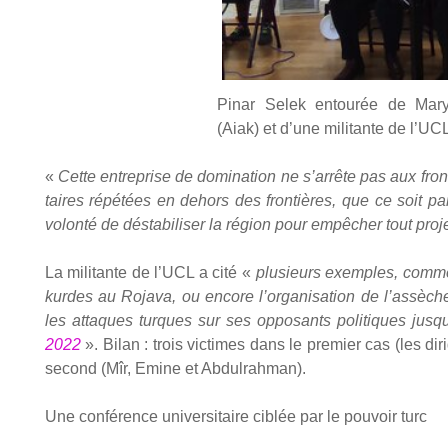
Pinar Selek entou­rée de Mar
(Aiak) et d’une mili­tante de l’UC
«
Cette entre­prise de domi­na­tion ne s’arrête pas aux fron
taires répé­tées en dehors des fron­tières, que ce soit p
volon­té de désta­bi­li­ser la région pour empê­cher tout pro
La mili­tante de l’UCL a cité «
plu­sieurs exemples, comme 
kurdes au Roja­va, ou encore l’organisation de l’assèc
les attaques turques sur ses oppo­sants poli­tiques jusq
2022
». Bilan : trois vic­times dans le pre­mier cas (les di
second (Mîr, Emine et Abdul­rah­man).
Une confé­rence uni­ver­si­taire ciblée par le pou­voir turc