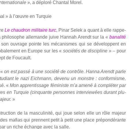
ter­na­tio­nale
», a déplo­ré Chan­tal Morel.
mal » à l’œuvre en Tur­quie
vre
Le chau­dron mili­taire turc
, Pinar Selek a quant à elle rap­pe­
a phi­lo­sophe alle­mande juive Han­nah Arendt sur la «
bana­li­té
, son ouvrage pointe les méca­nismes qui se déve­loppent en
lo­ba­le­ment en Europe sur les «
socié­tés de dis­ci­pline
» – pour
pt de Fou­cault.
 «
on est pas­sé à une socié­té de contrôle. Han­na Arendt parle
n étu­diant le nazi Eich­mann, deve­nu un monstre : confor­misme,
­sé. «
Mon appren­tis­sage fémi­niste m’a ame­né à com­plé­ter par
res en Tur­quie (cin­quante per­sonnes inter­viewées durant plu­
majeur.
»
uc­tion de la mas­cu­li­ni­té, qui joue selon elle un rôle majeur
et des mafias qui prennent petit à petit une place pré­pon­dé­rante
e par un riche échange avec la salle.