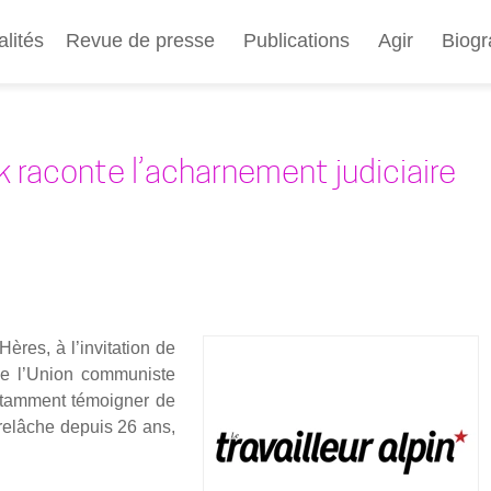
Aller
au
alités
Revue de presse
Publications
Agir
Biogr
contenu
principal
k raconte l’acharnement judiciaire
ères, à l’invitation de
e l’Union com­mu­niste
notam­ment témoi­gner de
ns relâche depuis 26 ans,