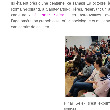
Ils étaient près d’une cen­taine, ce same­di 19 octobre, à
Romain-Rol­land, à Saint-Martin‑d’Hères, réser­vant un a
cha­leu­reux
à Pinar Selek
. Des retrou­vailles av
l’agglomération gre­no­bloise, où la socio­logue et mili­tant
son comi­té de sou­tien.
Pinar Selek s’est expri
sonnes.