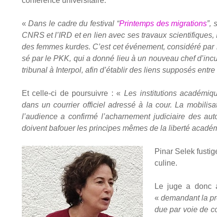
confé­rence uni­ver­si­taire.
«
Dans le cadre du fes­ti­val “
Prin­temps des migra­tions
”, 
CNRS et l’IRD et en lien avec ses tra­vaux scien­ti­fiques, 
des femmes kurdes. C’est cet évé­ne­ment, consi­dé­ré par le
sé par le PKK, qui a don­né lieu à un nou­veau chef d’incul
tri­bu­nal à Inter­pol, afin d’établir des liens sup­po­sés entre
Et celle-ci de pour­suivre : «
Les ins­ti­tu­tions aca­dé­m
dans un cour­rier offi­ciel adres­sé à la cour. La mobi­l
l’audience a confir­mé l’acharnement judi­ciaire des auto­
doivent bafouer les prin­cipes mêmes de la liber­té aca­dé­
Pinar Selek fus­tige 
cu­line.
Le juge a donc 
«
deman­dant la p
due par voie de co