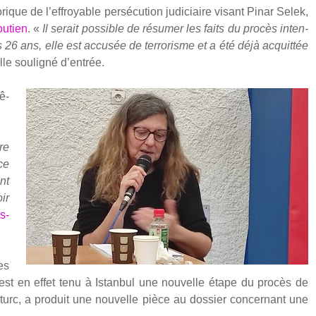
rique de l’effroyable per­sé­cu­tion judi­ciaire visant Pinar Selek,
u­tien
. «
Il serait pos­sible de résu­mer les faits du pro­cès inten­
 26 ans, elle est accu­sée de ter­ro­risme et a été déjà acquit­tée
lle sou­li­gné d’entrée.
ê­
re
ce
nt
ir
s­
es
s’est en effet tenu à Istan­bul une nou­velle étape du pro­cès de
 turc, a pro­duit une nou­velle pièce au dos­sier concer­nant une