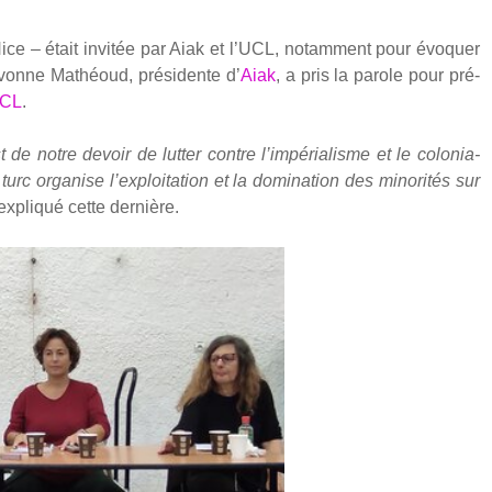
Nice – était invi­tée par Aiak et l’UCL, notam­ment pour évo­quer
­vonne Mathéoud, pré­si­dente d’
Aiak
, a pris la parole pour pré­
UCL
.
 de notre devoir de lut­ter contre l’impérialisme et le colo­nia­
c orga­nise l’exploitation et la domi­na­tion des mino­ri­tés sur
expli­qué cette der­nière.