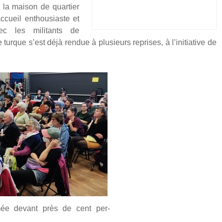
 la mai­son de quar­tier
ccueil enthou­siaste et
ec les mili­tants de
e turque s’est déjà ren­due à plu­sieurs reprises, à l’initiative de
­mée devant près de cent per­