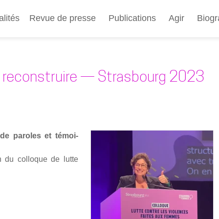
Aller
au
alités
Revue de presse
Publications
Agir
Biogr
contenu
principal
 reconstruire — Strasbourg 2023
 de paroles et témoi­
n du col­loque de lutte