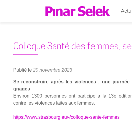
Actu
Colloque Santé des femmes, se
Publié le
20 novembre 2023
Se recons­truire après les vio­lences : une jour­née
gnages
Envi­ron 1300 per­sonnes ont par­ti­ci­pé à la 13e édi­tio
contre les vio­lences faites aux femmes.
https://www.strasbourg.eu/-/colloque-sante-femmes
Lecteur