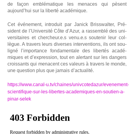
de façon emblé­ma­tique les menaces qui pèsent
aujourd’hui sur la liber­té aca­dé­mique.
Cet évé­ne­ment, intro­duit par Janick Briss­wal­ter, Pré­
sident de l’Université Côte d’Azur, a ras­sem­blé des uni­
ver­si­taires et chercheur.e.s venu.e.s sou­te­nir leur col­
lègue. A tra­vers leurs diverses inter­ven­tions, ils ont sou­
li­gné l’importance fon­da­men­tale des liber­tés aca­dé­
miques et d’expression, tout en aler­tant sur les dan­gers
crois­sants qui menacent ces valeurs à tra­vers le monde,
une ques­tion plus que jamais d’actualité.
https://www.canal‑u.tv/chaines/univcotedazur/evenement-
scientifique-sur-les-libertes-academiques-en-soutien-a-
pinar-selek