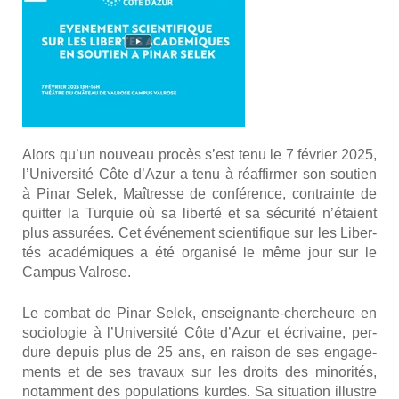
Alors qu’un nou­veau pro­cès s’est tenu le 7 février 2025,
l’Université Côte d’A­zur a tenu à réaf­fir­mer son sou­tien
à Pinar Selek, Maî­tresse de confé­rence, contrainte de
quit­ter la Tur­quie où sa liber­té et sa sécu­ri­té n’étaient
plus assu­rées. Cet évé­ne­ment scien­ti­fique sur les Liber­
tés aca­dé­miques a été orga­ni­sé le même jour sur le
Cam­pus Val­rose.
Le com­bat de Pinar Selek, ensei­gnante-cher­cheure en
socio­lo­gie à l’Université Côte d’Azur et écri­vaine, per­
dure depuis plus de 25 ans, en rai­son de ses enga­ge­
ments et de ses tra­vaux sur les droits des mino­ri­tés,
notam­ment des popu­la­tions kurdes. Sa situa­tion illustre