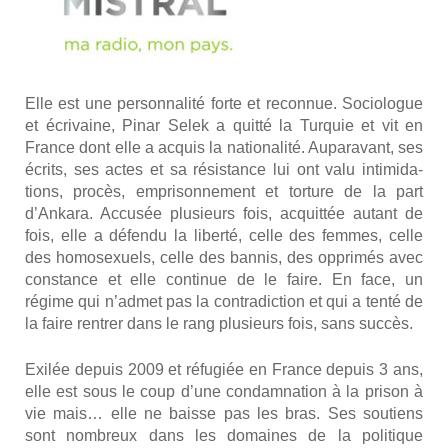
Elle est une per­son­na­li­té forte et recon­nue. Socio­logue
et écri­vaine, Pinar Selek a quit­té la Tur­quie et vit en
France dont elle a acquis la natio­na­li­té. Aupa­ra­vant, ses
écrits, ses actes et sa résis­tance lui ont valu inti­mi­da­
tions, pro­cès, empri­son­ne­ment et tor­ture de la part
d’Ankara. Accu­sée plu­sieurs fois, acquit­tée autant de
fois, elle a défen­du la liber­té, celle des femmes, celle
des homo­sexuels, celle des ban­nis, des oppri­més avec
constance et elle conti­nue de le faire. En face, un
régime qui n’admet pas la contra­dic­tion et qui a ten­té de
la faire ren­trer dans le rang plu­sieurs fois, sans suc­cès.
Exi­lée depuis 2009 et réfu­giée en France depuis 3 ans,
elle est sous le coup d’une condam­na­tion à la pri­son à
vie mais… elle ne baisse pas les bras. Ses sou­tiens
sont nom­breux dans les domaines de la poli­tique