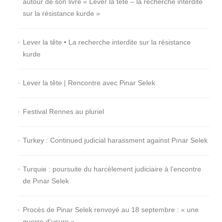
autour de son livre « Lever la tête – la recherche interdite
sur la résistance kurde »
Lever la tête • La recherche interdite sur la résistance
kurde
Lever la tête | Rencontre avec Pinar Selek
Festival Rennes au pluriel
Turkey : Continued judicial harassment against Pınar Selek
Turquie : poursuite du harcèlement judiciaire à l’encontre
de Pınar Selek
Procès de Pinar Selek renvoyé au 18 septembre : « une
guerre d’usure »