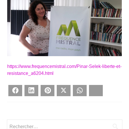
https://www.frequencemistral.com/Pinar-Selek-liberte-et-
resistance_a6204.html
Face­book
Lin­ke­dIn
Pin­te­rest
Twit­ter
What­sApp
Blues­ky
Rechercher :