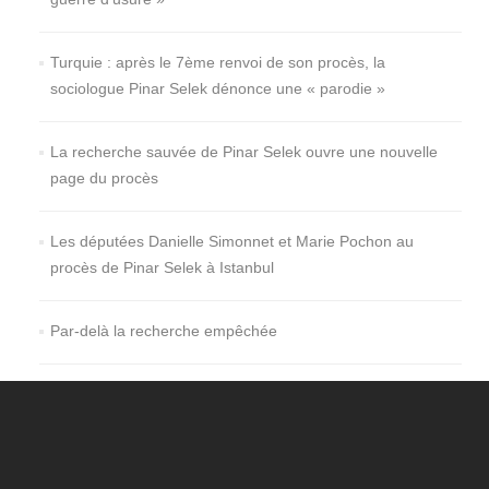
Turquie : après le 7ème renvoi de son procès, la
sociologue Pinar Selek dénonce une « parodie »
La recherche sauvée de Pinar Selek ouvre une nouvelle
page du procès
Les députées Danielle Simonnet et Marie Pochon au
procès de Pinar Selek à Istanbul
Par-delà la recherche empêchée