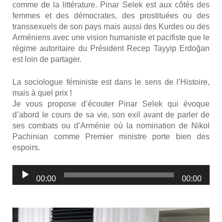
comme de la lit­té­ra­ture. Pinar Selek est aux côtés des
femmes et des démo­crates, des pros­ti­tuées ou des
trans­sexuels de son pays mais aus­si des Kurdes ou des
Armé­niens avec une vision huma­niste et paci­fiste que le
régime auto­ri­taire du Pré­sident Recep Tayyip Erdoğan
est loin de par­ta­ger.
La socio­logue fémi­niste est dans le sens de l’Histoire,
mais à quel prix !
Je vous pro­pose d’écouter Pinar Selek qui évoque
d’abord le cours de sa vie, son exil avant de par­ler de
ses com­bats ou d’Arménie où la nomi­na­tion de Nikol
Pachi­nian comme Pre­mier ministre porte bien des
espoirs.
Lecteur
00:00
00:00
audio