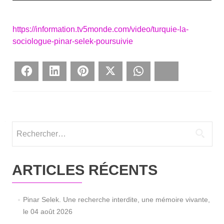
https://information.tv5monde.com/video/turquie-la-
sociologue-pinar-selek-poursuivie
Face­book
Lin­ke­dIn
Pin­te­rest
Twit­ter
What­sApp
Blues­ky
Rechercher :
ARTICLES RÉCENTS
Pinar Selek. Une recherche interdite, une mémoire vivante,
le 04 août 2026