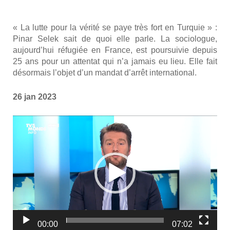
« La lutte pour la véri­té se paye très fort en Tur­quie » :
Pinar Selek sait de quoi elle parle. La socio­logue,
aujourd’­hui réfu­giée en France, est pour­sui­vie depuis
25 ans pour un atten­tat qui n’a jamais eu lieu. Elle fait
désor­mais l’ob­jet d’un man­dat d’ar­rêt inter­na­tio­nal.
26 jan 2023
Lecteur
vidéo
00:00
07:02