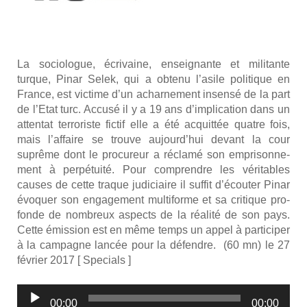
La socio­logue, écri­vaine, ensei­gnante et mili­tante
turque, Pinar Selek, qui a obte­nu l’a­sile poli­tique en
France, est vic­time d’un achar­ne­ment insen­sé de la part
de l’E­tat turc. Accu­sé il y a 19 ans d’im­pli­ca­tion dans un
atten­tat ter­ro­riste fic­tif elle a été acquit­tée quatre fois,
mais l’af­faire se trouve aujourd’­hui devant la cour
suprême dont le pro­cu­reur a récla­mé son empri­son­ne­
ment à per­pé­tui­té. Pour com­prendre les véri­tables
causes de cette traque judi­ciaire il suf­fit d’é­cou­ter Pinar
évo­quer son enga­ge­ment mul­ti­forme et sa cri­tique pro­
fonde de nom­breux aspects de la réa­li­té de son pays.
Cette émis­sion est en même temps un appel à par­ti­ci­per
à la cam­pagne lan­cée pour la défendre. (60 mn) le 27
février 2017 [ Spe­cials ]
Lecteur
00:00
00:00