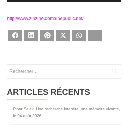
audio
http://www.zinzine.domainepublic.net/
Face­book
Lin­ke­dIn
Pin­te­rest
Twit­ter
What­sApp
Blues­ky
Rechercher :
ARTICLES RÉCENTS
Pinar Selek. Une recherche interdite, une mémoire vivante,
le 04 août 2026