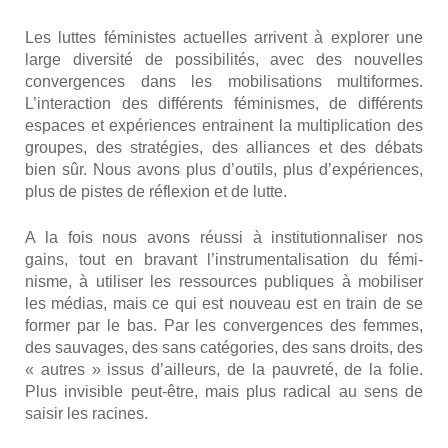
Les luttes fémi­nistes actuelles arrivent à explo­rer une
large diver­si­té de pos­si­bi­li­tés, avec des nou­velles
conver­gences dans les mobi­li­sa­tions mul­ti­formes.
L’interaction des dif­fé­rents fémi­nismes, de dif­fé­rents
espaces et expé­riences entrainent la mul­ti­pli­ca­tion des
groupes, des stra­té­gies, des alliances et des débats
bien sûr. Nous avons plus d’outils, plus d’expériences,
plus de pistes de réflexion et de lutte.
A la fois nous avons réus­si à ins­ti­tu­tion­na­li­ser nos
gains, tout en bra­vant l’instrumentalisation du fémi­
nisme, à uti­li­ser les res­sources publiques à mobi­li­ser
les médias, mais ce qui est nou­veau est en train de se
for­mer par le bas. Par les conver­gences des femmes,
des sau­vages, des sans caté­go­ries, des sans droits, des
« autres » issus d’ailleurs, de la pau­vre­té, de la folie.
Plus invi­sible peut-être, mais plus radi­cal au sens de
sai­sir les racines.