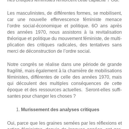
Les mas­cu­li­nistes, de dif­fé­rentes formes, se mobi­lisent,
car une nou­velle effer­ves­cence fémi­niste menace
l’ordre social-éco­no­mique et poli­tique. 6O ans après
des années 1970, nous assis­tons à la revi­ta­li­sa­tion
théo­rique et poli­tique du mou­ve­ment fémi­niste, de mul­ti­
pli­ca­tion des cri­tiques radi­cales, des ten­ta­tives sans
mer­ci de décons­truc­tion de l’ordre social.
Notre congrès se réa­lise dans une période de grande
fra­gi­li­té, mais éga­le­ment à la char­nière de mobi­li­sa­tions
fémi­nistes, dif­fé­rentes de celle des années 1970, mais
qui découlent des mul­tiples consé­quences de cette
époque et des res­sources actuelles. Seront-elles suf­fi­
santes pour chan­ger les choses ?
Muris­se­ment des ana­lyses cri­tiques
Oui, parce que les graines semées par les réflexions et