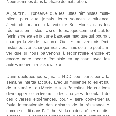
Nous sommes dans la phase de matu­ra­tion.
Aujourd’hui, j’observe que les luttes fémi­nistes mul­ti­
plient plus que jamais leurs sources d’influence.
J’entends beau­coup la voix de Bell Hooks dans les
réunions fémi­nistes : « si on le pra­tique comme il faut, le
fémi­nisme est en fait une baguette magique qui pour­rait
chan­ger la vie de chacun.e. Oui, les mou­ve­ments fémi­
nistes peuvent chan­ger nos vies, mais cela ne peut arri­
ver que si nous par­ve­nons à recons­truire encore et
encore notre théo­rie fémi­niste en agis­sant avec les
autres mou­ve­ments sociaux »
Dans quelques jours, j’irai à NDD pour par­ti­ci­per à la
semaine inter­ga­lac­tique, avec un mil­lier de folles et fou
de la pla­nète : du Mexique à la Pales­tine. Nous allons
déve­lop­per col­lec­ti­ve­ment des ana­lyses décou­lant de
ces diverses expé­riences, pour « faire conver­ger la
foule inter­na­tio­nale des arti­sans de la résis­tance »
comme on dit dans l’affiche. Voi­là un des thèmes de dis­