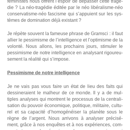
fémi­nistes nous offrent l’espoir de dépas­ser cette tra­gé­
die ? La néo-tra­gé­die édi­tée par le néo libé­ra­lisme-néo
conser­va­tisme-néo fas­cisme qui s’appuient sur les sys­
tèmes de domi­na­tion déjà exis­tant ?
Je répète sou­vent la fameuse phrase de Gram­sci : il faut
allier le pes­si­misme de l’intelligence et l’optimisme de la
volon­té. Nous allons, les pro­chains jours, sti­mu­ler le
pes­si­misme de notre intel­li­gence en ana­ly­sant rigou­reu­
se­ment la réa­li­té qui s’impose.
Pes­si­misme de notre intel­li­gence
Je ne vais pas vous faire un état de lieu des faits qui
des­si­ne­raient le mal­heur de ce monde. Il y a de mul­
tiples ana­lyses qui montrent le pro­ces­sus de la cen­tra­li­
sa­tion du pou­voir éco­no­mique, poli­tique, mili­taire, cultu­
rel et sa capa­ci­té d’homogénéiser la pla­nète sous le
règne de l’argent. Nous arri­vons à ana­ly­ser pré­ci­sé­
ment, grâce à nos enquêtes et à nos expé­riences, com­