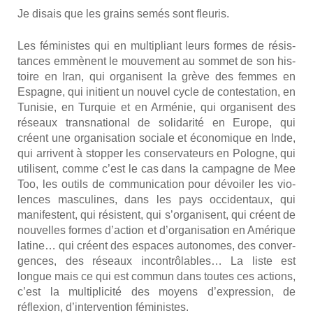
Je disais que les grains semés sont fleu­ris.
Les fémi­nistes qui en mul­ti­pliant leurs formes de résis­
tances emmènent le mou­ve­ment au som­met de son his­
toire en Iran, qui orga­nisent la grève des femmes en
Espagne, qui ini­tient un nou­vel cycle de contes­ta­tion, en
Tuni­sie, en Tur­quie et en Armé­nie, qui orga­nisent des
réseaux trans­na­tio­nal de soli­da­ri­té en Europe, qui
créent une orga­ni­sa­tion sociale et éco­no­mique en Inde,
qui arrivent à stop­per les conser­va­teurs en Pologne, qui
uti­lisent, comme c’est le cas dans la cam­pagne de Mee
Too, les outils de com­mu­ni­ca­tion pour dévoi­ler les vio­
lences mas­cu­lines, dans les pays occi­den­taux, qui
mani­festent, qui résistent, qui s’organisent, qui créent de
nou­velles formes d’action et d’organisation en Amé­rique
latine… qui créent des espaces auto­nomes, des conver­
gences, des réseaux incon­trô­lables… La liste est
longue mais ce qui est com­mun dans toutes ces actions,
c’est la mul­ti­pli­ci­té des moyens d’expression, de
réflexion, d’intervention fémi­nistes.