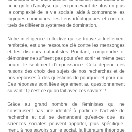
riche grille d’analyse qui, en per­ce­vant de plus en plus
la com­plexi­té de la vie sociale, aide à com­prendre les
logiques com­munes, les liens idéo­lo­giques et concep­
tuels de dif­fé­rents sys­tèmes de domi­na­tion,
Notre intel­li­gence col­lec­tive qui se trouve actuel­le­ment
ren­for­cée, est une res­source clé contre les men­songes
et les dis­cours natu­ra­listes Pour­tant, com­prendre et
démon­trer ne suf­fisent pas pour s’en sor­tir et même peut
nour­rir le sen­ti­ment d’impuissance. Cela dépend des
rai­sons des choix des sujets de nos recherches et de
nos réponses à des ques­tions de pour­quoi et pour qui.
Ces réponses sont liées éga­le­ment au ques­tion­ne­ment
sui­vant : Qu’est-ce qu’on fait avec ces savoirs ?
Grâce au grand nombre de fémi­nistes qui ne
construisent pas une iden­ti­té à par­tir de l’activité de
recherche et qui se demandent qu’est-ce que les
sciences sociales peuvent appor­ter, plus spé­ci­fi­que­
ment, à nos savoirs sur le social, la lit­té­ra­ture théo­rique