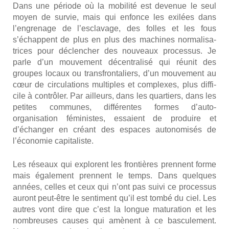
Dans une période où la mobi­li­té est deve­nue le seul
moyen de sur­vie, mais qui enfonce les exi­lées dans
l’engrenage de l’esclavage, des folles et les fous
s’échappent de plus en plus des machines nor­ma­li­sa­
trices pour déclen­cher des nou­veaux pro­ces­sus. Je
parle d’un mou­ve­ment décen­tra­li­sé qui réunit des
groupes locaux ou trans­fron­ta­liers, d’un mou­ve­ment au
cœur de cir­cu­la­tions mul­tiples et com­plexes, plus dif­fi­
cile à contrô­ler. Par ailleurs, dans les quar­tiers, dans les
petites com­munes, dif­fé­rentes formes d’auto-
organisation fémi­nistes, essaient de pro­duire et
d’échanger en créant des espaces auto­no­mi­sés de
l’économie capi­ta­liste.
Les réseaux qui explorent les fron­tières prennent forme
mais éga­le­ment prennent le temps. Dans quelques
années, celles et ceux qui n’ont pas sui­vi ce pro­ces­sus
auront peut-être le sen­ti­ment qu’il est tom­bé du ciel. Les
autres vont dire que c’est la longue matu­ra­tion et les
nom­breuses causes qui amènent à ce bas­cu­le­ment.