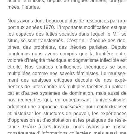
action fémi­nistes, depuis de longues années, ont ger­
mées. Fleu­ries.
Nous avons donc beau­coup plus de res­sources par rap­
port aux années 1970. L’importante modi­fi­ca­tion est que
les espaces des luttes sociales dans lequel le MF se
situe, se sont trans­for­més. C’est fini l’époque des doc­
trines, des pro­phètes, des théo­ries par­faites. Depuis
long­temps nous avons com­pris que la fron­tière entre
volon­té d’intégrité théo­rique et dog­ma­tisme inflexible est
étroite. Nos sources d’influences théo­riques se sont
mul­ti­pliées comme nos savoirs fémi­nistes. Le muris­se­
ment des ana­lyses cri­tiques découle de nos expé­
riences de luttes contre les mul­tiples facettes du patriar­
cat et d’autres sys­tèmes de domi­na­tion, mais aus­si de
nos recherches qui, en outre­pas­sant l’universalisme,
adoptent une approche
mul­ti­si­tuée,
pour contex­tua­li­ser
et his­to­ri­ser les struc­tures de pou­voir, les expé­riences
d’oppression et d’exploitation et les pra­tiques de résis­
tance. Grâce à ces tra­vaux, nous avons une masse
consé­quente d’’informations col­lec­tées, mais aus­si une