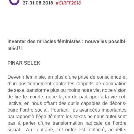
Inven­ter des miracles fémi­nistes : nou­velles pos­si­bi­
[1]
li­tés
PINAR SELEK
Deve­nir fémi­niste, en plus d’une prise de conscience et
d’un posi­tion­ne­ment contre les rap­ports de domi­na­tion
de sexe, trans­forme plus ou moins notre vie, notre vision
de lire le monde, notre façon de par­ti­ci­per à la vie col­
lec­tive, en nous offrant des outils capables de décons­
truire l’ordre social. Pour­tant, les avan­cées impor­tantes
par rap­port à l’égalité entre les sexes ne nous auto­risent
pas à par­ler d’une trans­for­ma­tion radi­cale de l’ordre
social. Au contraire, cet ordre est ren­for­cé, actuel­le­