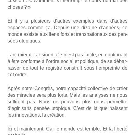
cus­sion : « Com­ment s’interrompt le cours nor­mal des
choses ? »
Et il y a plu­sieurs d’autres exemples dans d’autres
espaces comme ça. Depuis une dizaine d’années, ce
monde assiste aux liens forts et trans­na­tio­naux des pen­
sées uto­piques.
Tant mieux, car sinon, c’e n’est pas facile, en conti­nuant
à être conforme à l’ordre social et poli­tique, de se débar­
ras­ser de tout le registre construit sous l’empreinte de
cet ordre.
Après notre Congrès, notre capa­ci­té col­lec­tive de créer
des miracles sera plus forte. Mais les ana­lyses ne nous
suf­fi­ront pas. Nous ne pou­vons plus nous per­mettre
d’agir sans pen­sée uto­pique. C’est de là que naissent
les inno­va­tions, la créa­tion.
Ici et main­te­nant. Car le monde est ter­rible. Et la liber­té