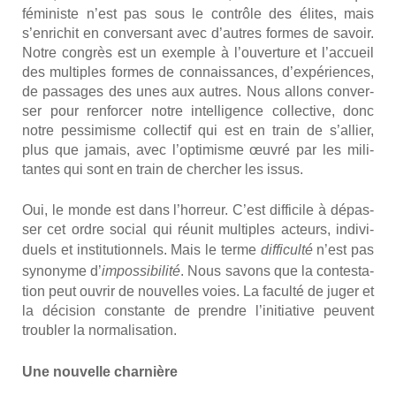
fémi­niste n’est pas sous le contrôle des élites, mais
s’enrichit en conver­sant avec d’autres formes de savoir.
Notre congrès est un exemple à l’ouverture et l’accueil
des mul­tiples formes de connais­sances, d’expériences,
de pas­sages des unes aux autres. Nous allons conver­
ser pour ren­for­cer notre intel­li­gence col­lec­tive, donc
notre pes­si­misme col­lec­tif qui est en train de s’allier,
plus que jamais, avec l’optimisme œuvré par les mili­
tantes qui sont en train de cher­cher les issus.
Oui, le monde est dans l’horreur. C’est dif­fi­cile à dépas­
ser cet ordre social qui réunit mul­tiples acteurs, indi­vi­
duels et ins­ti­tu­tion­nels. Mais le terme
dif­fi­cul­té
n’est pas
syno­nyme d’
impos­si­bi­li­té
. Nous savons que la contes­ta­
tion peut ouvrir de nou­velles voies. La facul­té de juger et
la déci­sion constante de prendre l’initiative peuvent
trou­bler la nor­ma­li­sa­tion.
Une nou­velle char­nière