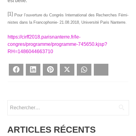
est belle.
[1]
Pour l’ouverture du Congrès Inter­na­tio­nal des Recherches Fémi­
nistes dans la Fran­co­pho­nie- 21.08.2018, Uni­ver­si­té Paris Nan­terre.
https://cirff2018.parisnanterre.fr/le-
congres/programme/programme-745650.kjsp?
RH=1486044663710
Face­book
Lin­ke­dIn
Pin­te­rest
Twit­ter
What­sApp
Blues­ky
Rechercher :
ARTICLES RÉCENTS