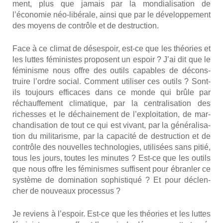
ment, plus que jamais par la mon­dia­li­sa­tion de
l’économie néo-libé­rale, ain­si que par le déve­lop­pe­ment
des moyens de contrôle et de des­truc­tion.
Face à ce cli­mat de déses­poir, est-ce que les théo­ries et
les luttes fémi­nistes pro­posent un espoir ? J’ai dit que le
fémi­nisme nous offre des outils capables de décons­
truire l’ordre social. Com­ment uti­li­ser ces outils ? Sont-
ils tou­jours effi­caces dans ce monde qui brûle par
réchauf­fe­ment cli­ma­tique, par la cen­tra­li­sa­tion des
richesses et le déchai­ne­ment de l’exploitation, de mar­
chan­di­sa­tion de tout ce qui est vivant, par la géné­ra­li­sa­
tion du mili­ta­risme, par la capa­ci­té de des­truc­tion et de
contrôle des nou­velles tech­no­lo­gies, uti­li­sées sans pitié,
tous les jours, toutes les minutes ? Est-ce que les outils
que nous offre les fémi­nismes suf­fisent pour ébran­ler ce
sys­tème de domi­na­tion sophis­ti­qué ? Et pour déclen­
cher de nou­veaux pro­ces­sus ?
Je reviens à l’espoir. Est-ce que les théo­ries et les luttes