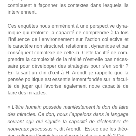
contri­buent à façon­ner les contextes dans les­quels ils
inter­viennent.
Ces enquêtes nous emmènent à une pers­pec­tive dyna­
mique qui ren­force la capa­ci­té de com­prendre à la fois
l’influence de l’environnement sur l’action col­lec­tive et
le carac­tère non struc­tu­rel, rela­tion­nel, dyna­mique et par
consé­quent com­plexe de celle-ci. Cette facul­té de com­
prendre la com­plexi­té de la réa­li­té n’est-elle pas néces­
saire pour déve­lop­per des stra­té­gies pour s’en sor­tir ?
En fai­sant un clin d’œil à H. Arendt, je rap­pelle que la
pen­sée poli­tique est essen­tiel­le­ment fon­dée sur la facul­
té de juger qui favo­rise éga­le­ment notre capa­ci­té de
faire des miracles.
«
L’être humain pos­sède mani­fes­te­ment le don de faire
des miracles. Ce don, nous l’appelons dans le lan­gage
cou­rant agir qui signi­fie la capa­ci­té de déclen­cher de
nou­veaux pro­ces­sus
», dit Arendt. Est-ce que les théo­
ries cri­tiques fémi­nistes ren­forcent cette capa­ci­té ? Oui.