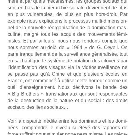
ment et par quels méca­nismes, les groupes sociaux qui
sont en bas de la hié­rar­chie sociale deviennent de plus
en plus vul­né­rables, de plus en plus hors-droit. Par
exemple nous expli­quons le pro­ces­sus mul­ti-dimen­sion­
nel de la nou­velle réor­ga­ni­sa­tion de la domi­na­tion mas­
cu­line, mal­gré tous les acquis des mou­ve­ments fémi­
nistes. Et par ailleurs, nous nous ren­dons compte que
nous sommes au-delà de « 1984 » de G. Orwell. On
parle tran­quille­ment de la sur­veillance géné­ra­li­sée, tout
en sachant que le sys­tème de nota­tion des citoyens par
l’identification des visages via la vidéo­sur­veillance ne
se passe pas qu’à Chine et que plu­sieurs écoles en
France, ont com­men­cé à uti­li­ser cette hor­reur comme un
outil d’enseignement. Nous décri­vons la bande des
« Big Bro­thers » trans­na­tio­naux qui sont res­pon­sables
de la des­truc­tion de la nature et du social : des droits
sociaux, des liens sociaux…
Voir la dis­pa­ri­té inédite entre les domi­nants et les domi­
nées, com­prendre le niveau si éle­vé des rap­ports de
force suf­fi­rait pour sti­mu­ler notre pes­si­misme. Les méca­