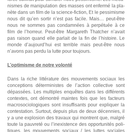
nismes de mani­pu­la­tion des masses ont enfer­mé la pla­
nète dans un film de la science-fic­tion, Et le pes­si­misme
nous dit qu’en sor­tir n’est pas facile. Mais… peut-être
nous ne sommes pas condam­nées à per­pé­tuée à ce
film de l’horreur. Peut-être Mar­ga­reth That­cher n’avait
pas rai­son quand elle par­lait de la fin de l’histoire. Le
monde d’aujourd’hui est ter­rible mais peut-être nous
n’avons pas per­du la lutte pour tou­jours.
L’optimisme de notre volon­té
Dans la riche lit­té­ra­ture des mou­ve­ments sociaux les
concep­tions déter­mi­nistes de l’action col­lec­tive sont
dépas­sées. Les mul­tiples enquêtes dans les dif­fé­rents
contextes, ont démon­tré maintes fois que les fac­teurs
macro­so­cio­lo­giques sont insuf­fi­sants pour expli­quer la
contes­ta­tion. Sur­tout, depuis plus de deux décen­nies, il
y a une explo­sion des tra­vaux qui montrent que, mal­gré
toute la pau­vre­té ou l’inexistence des oppor­tu­ni­tés poli­
tiques, les mou­ve­ments sociaux / les luttes sociales