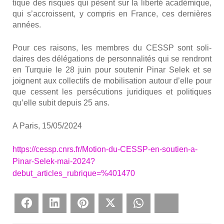
tique des risques qui pèsent sur la liber­té aca­dé­mique,
qui s’accroissent, y com­pris en France, ces der­nières
années.
Pour ces rai­sons, les membres du CESSP sont soli­
daires des délé­ga­tions de per­son­na­li­tés qui se ren­dront
en Tur­quie le 28 juin pour sou­te­nir Pinar Selek et se
joignent aux col­lec­tifs de mobi­li­sa­tion autour d’elle pour
que cessent les per­sé­cu­tions juri­diques et poli­tiques
qu’elle subit depuis 25 ans.
A Paris, 15/05/2024
https://cessp.cnrs.fr/Motion-du-CESSP-en-soutien-a-
Pinar-Selek-mai-2024?
debut_articles_rubrique=%401470
Face­book
Lin­ke­dIn
Pin­te­rest
Twit­ter
What­sApp
Blues­ky