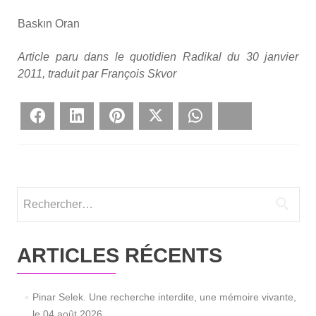
Baskın Oran
Article paru dans le quo­ti­dien Radi­kal du 30 jan­vier
2011, tra­duit par Fran­çois Skvor
Face­book
Lin­ke­dIn
Pin­te­rest
Twit­ter
What­sApp
Blues­ky
Rechercher :
ARTICLES RÉCENTS
Pinar Selek. Une recherche interdite, une mémoire vivante,
le 04 août 2026