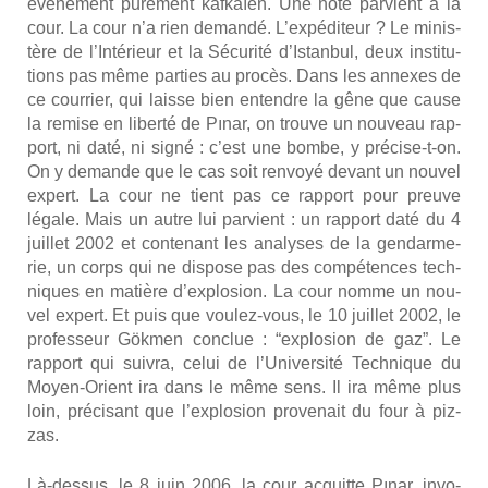
évé­ne­ment pure­ment kaf­kaïen. Une note par­vient à la
cour. La cour n’a rien deman­dé. L’expéditeur ? Le minis­
tère de l’Intérieur et la Sécu­ri­té d’Istanbul, deux ins­ti­tu­
tions pas même par­ties au pro­cès. Dans les annexes de
ce cour­rier, qui laisse bien entendre la gêne que cause
la remise en liber­té de Pınar, on trouve un nou­veau rap­
port, ni daté, ni signé : c’est une bombe, y pré­cise-t-on.
On y demande que le cas soit ren­voyé devant un nou­vel
expert. La cour ne tient pas ce rap­port pour preuve
légale. Mais un autre lui par­vient : un rap­port daté du 4
juillet 2002 et conte­nant les ana­lyses de la gen­dar­me­
rie, un corps qui ne dis­pose pas des com­pé­tences tech­
niques en matière d’explosion. La cour nomme un nou­
vel expert. Et puis que vou­lez-vous, le 10 juillet 2002, le
pro­fes­seur Gök­men conclue : “explo­sion de gaz”. Le
rap­port qui sui­vra, celui de l’Université Tech­nique du
Moyen-Orient ira dans le même sens. Il ira même plus
loin, pré­ci­sant que l’explosion pro­ve­nait du four à piz­
zas.
Là-des­sus, le 8 juin 2006, la cour acquitte Pınar, invo­