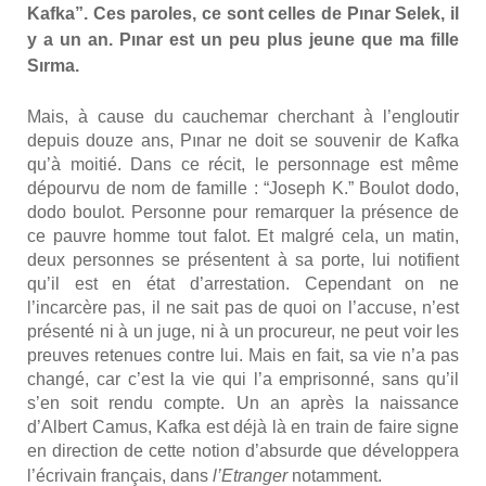
Kaf­ka”. Ces paroles, ce sont celles de Pınar Selek, il
y a un an. Pınar est un peu plus jeune que ma fille
Sır­ma.
Mais, à cause du cau­che­mar cher­chant à l’engloutir
depuis douze ans, Pınar ne doit se sou­ve­nir de Kaf­ka
qu’à moi­tié. Dans ce récit, le per­son­nage est même
dépour­vu de nom de famille : “Joseph K.” Bou­lot dodo,
dodo bou­lot. Per­sonne pour remar­quer la pré­sence de
ce pauvre homme tout falot. Et mal­gré cela, un matin,
deux per­sonnes se pré­sentent à sa porte, lui noti­fient
qu’il est en état d’arrestation. Cepen­dant on ne
l’incarcère pas, il ne sait pas de quoi on l’accuse, n’est
pré­sen­té ni à un juge, ni à un pro­cu­reur, ne peut voir les
preuves rete­nues contre lui. Mais en fait, sa vie n’a pas
chan­gé, car c’est la vie qui l’a empri­son­né, sans qu’il
s’en soit ren­du compte. Un an après la nais­sance
d’Albert Camus, Kaf­ka est déjà là en train de faire signe
en direc­tion de cette notion d’absurde que déve­lop­pe­ra
l’écrivain fran­çais, dans
l’Etranger
notam­ment.