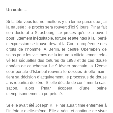
Un code …
Si la tête vous tourne, mettons‑y un terme parce que j’ai
la nau­sée : le pro­cès sera rou­vert d’ici 9 jours. Pınar fait
son doc­to­rat à Stras­bourg. Le pro­cès qu’elle a ouvert
pour juge­ment inéqui­table, tor­ture et atteintes à la liber­té
d’expression se trouve devant la Cour euro­péenne des
droits de l’homme. A Ber­lin, le centre Über­le­ben de
soins pour les vic­times de la tor­ture a offi­ciel­le­ment rele­
vé les séquelles des tor­tures de 1998 et de ces douze
années de cau­che­mar. Le 9 février pro­chain, la 12ème
cour pénale d’Istanbul rou­vri­ra le dos­sier. Si elle main­
tient sa déci­sion d’acquittement, le pro­ces­sus de douze
ans repar­ti­ra de zéro. Si elle décide de confir­mer la cas­
sa­tion, alors Pınar éco­pe­ra d’une peine
d’emprisonnement à per­pé­tui­té.
Si elle avait été Joseph K., Pınar aurait finie enfer­mée à
l’intérieur d’elle-même. Elle a vécu et conti­nue de vivre